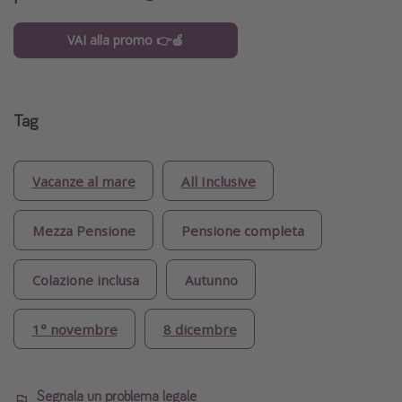
VAI alla promo 👉🍏
Tag
Vacanze al mare
All Inclusive
Mezza Pensione
Pensione completa
Colazione inclusa
Autunno
1° novembre
8 dicembre
Segnala un problema legale