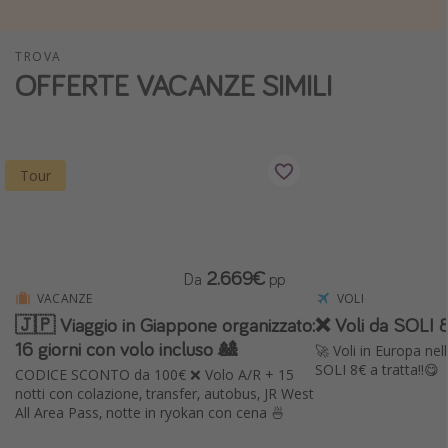
Vacanze con bambini
Vacanze al mare
TROVA
OFFERTE VACANZE SIMILI
Viaggi per single
Altri argomenti
Tour
Travel magazine
Calendario di viaggio
Festività del 2026
2.669€
Da
pp
Città più visitate
VACANZE
VOLI
🇯🇵 Viaggio in Giappone organizzato:
❌ Voli da SOLI 8
16 giorni con volo incluso 🎎
🚀 Voli in Europa ne
SOLI 8€ a tratta!!😋
CODICE SCONTO da 100€ ❌ Volo A/R + 15
notti con colazione, transfer, autobus, JR West
All Area Pass, notte in ryokan con cena 🍜