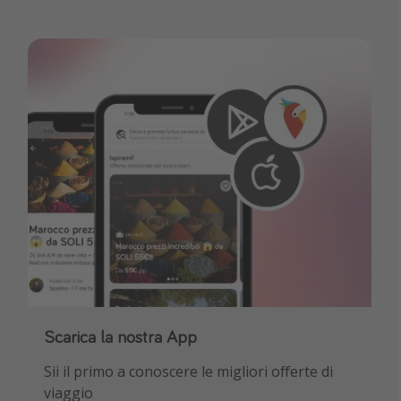
Seguici su WhatsApp
Scarica la nostra App
Non perderti notizie e consigli sui viaggi,
Sii il primo a conoscere le migliori offerte di
sconti esclusivi e le migliori offerte per le tue
viaggio