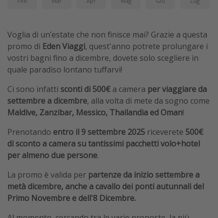
Feb
Mar
Apr
Mag
Giu
Lug
Voglia di un’estate che non finisce mai? Grazie a questa
promo di
Eden Viaggi
, quest'anno potrete prolungare i
vostri bagni fino a dicembre, dovete solo scegliere in
quale paradiso lontano tuffarvi!
Ci sono infatti
sconti di 500€
a camera
per viaggiare da
settembre a dicembre
, alla volta di mete da sogno come
Maldive, Zanzibar, Messico, Thailandia ed Oman
!
Prenotando
entro il 9 settembre 2025
riceverete
500€
di sconto a camera su tantissimi pacchetti volo+hotel
per almeno due persone
.
La promo è valida per
partenze da inizio settembre a
metà dicembre, anche a cavallo dei ponti autunnali del
Primo Novembre e dell'8 Dicembre.
Al momento, cercando tra le varie proposte, la più