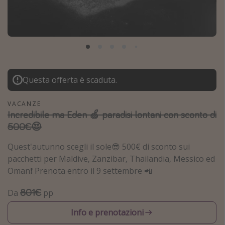
Grecia
Baleari
Egitto
Tunisia
Malta
Questa offerta è scaduta.
Canarie
VACANZE
Capo Verde
Incredibile ma Eden 🍏 paradisi lontani con sconto di
500€😍
Tipo di vacanza
Quest'autunno scegli il sole😎 500€ di sconto sui
Vacanze last minute
pacchetti per Maldive, Zanzibar, Thailandia, Messico ed
Oman❗️ Prenota entro il 9 settembre 📲
Vacanze all inclusive
Vacanze estate 2026
801€
Da
pp
Vacanze di Pasqua 2026
Info e prenotazioni
Last minute capodanno