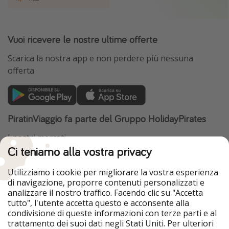
Vuoi ricevere le nostre ultime offerte
Scarica la nostra app e non perdere più nessuna
offerta
PiratinViaggio fa parte del Gruppo HolidayPirates
I nostri mercati
Ci teniamo alla vostra privacy
HolidayPirates
VakantiePiraten
WakacyjniPiraci
VoyagesPirates
Utilizziamo i cookie per migliorare la vostra esperienza
Ferienpiraten
Urlaubspiraten
di navigazione, proporre contenuti personalizzati e
Urlaubspiraten
ViajerosPiratas
analizzare il nostro traffico. Facendo clic su "Accetta
TravelPirates
tutto", l'utente accetta questo e acconsente alla
condivisione di queste informazioni con terze parti e al
Il nostro gruppo
trattamento dei suoi dati negli Stati Uniti. Per ulteriori
HolidayPirates Group