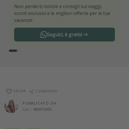
Non perderti notizie e consigli sui viaggi,
Sii il primo a conoscere le migliori offerte di
sconti esclusivi e le migliori offerte per le tue
viaggio
vacanze!
Seguici, è gratis!
SALVA
CONDIVIDI
PUBBLICATO DA
Cipi
·
06/07/2025