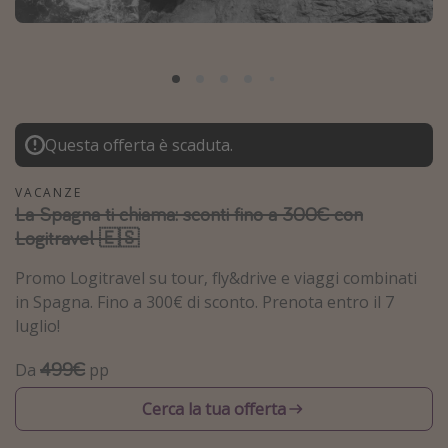
Grecia
Baleari
Egitto
Tunisia
Questa offerta è scaduta.
Malta
Canarie
VACANZE
La Spagna ti chiama: sconti fino a 300€ con
Capo Verde
Logitravel 🇪🇸
Tipo di vacanza
Promo Logitravel su tour, fly&drive e viaggi combinati
in Spagna. Fino a 300€ di sconto. Prenota entro il 7
Vacanze last minute
luglio!
Vacanze all inclusive
499€
Da
pp
Vacanze estate 2026
Cerca la tua offerta
Vacanze di Pasqua 2026
Last minute capodanno