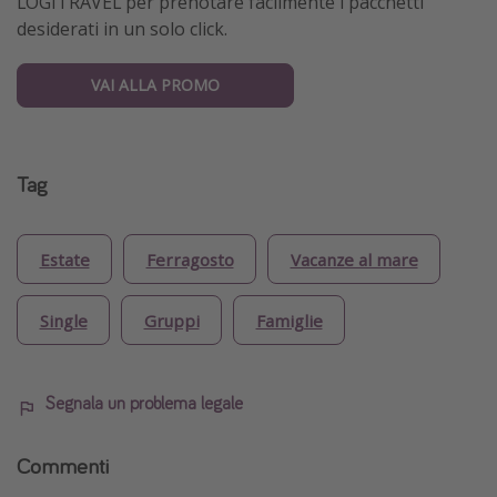
LOGITRAVEL per prenotare facilmente i pacchetti
desiderati in un solo click.
VAI ALLA PROMO
Tag
Estate
Ferragosto
Vacanze al mare
Single
Gruppi
Famiglie
Segnala un problema legale
Commenti