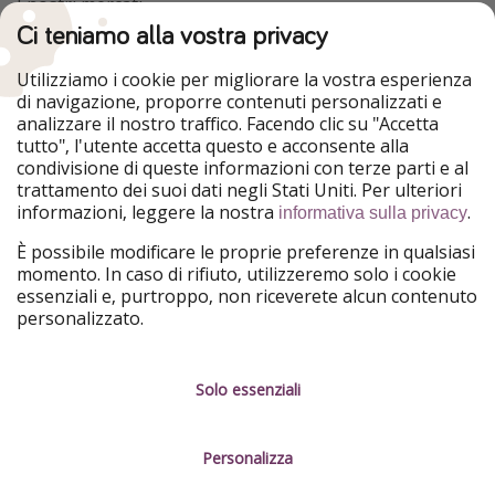
I nostri mercati
Ci teniamo alla vostra privacy
HolidayPirates
VakantiePiraten
WakacyjniPiraci
VoyagesPirates
Utilizziamo i cookie per migliorare la vostra esperienza
Ferienpiraten
Urlaubspiraten
di navigazione, proporre contenuti personalizzati e
Urlaubspiraten
ViajerosPiratas
analizzare il nostro traffico. Facendo clic su "Accetta
TravelPirates
tutto", l'utente accetta questo e acconsente alla
condivisione di queste informazioni con terze parti e al
Il nostro gruppo
trattamento dei suoi dati negli Stati Uniti. Per ulteriori
HolidayPirates Group
informazioni, leggere la nostra
.
informativa sulla privacy
Conoscici meglio
Informazioni legali
È possibile modificare le proprie preferenze in qualsiasi
momento. In caso di rifiuto, utilizzeremo solo i cookie
Chi siamo
Termini d' Uso
essenziali e, purtroppo, non riceverete alcun contenuto
personalizzato.
Lavora con noi
Informativa sulla privacy
Stampa
Note legali
Solo essenziali
Partner
Gestione dei servizi
Personalizza
Sostenibilità