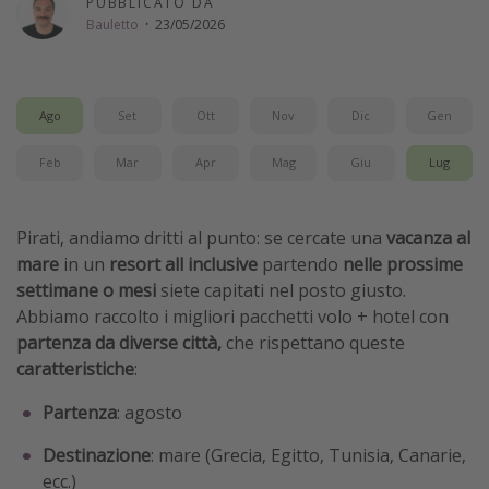
PUBBLICATO DA
Bauletto
·
23/05/2026
Vacanze con bambini
Vacanze al mare
Viaggi per single
Ago
Set
Ott
Nov
Dic
Gen
Altri argomenti
Feb
Mar
Apr
Mag
Giu
Lug
Travel magazine
Pirati, andiamo dritti al punto: se cercate una
vacanza al
Calendario di viaggio
mare
in un
resort all inclusive
partendo
nelle prossime
Festività del 2026
settimane o mesi
siete capitati nel posto giusto.
Città più visitate
Abbiamo raccolto i migliori pacchetti volo + hotel con
partenza da diverse città,
che rispettano queste
caratteristiche
:
Partenza
: agosto
Destinazione
: mare (Grecia, Egitto, Tunisia, Canarie,
ecc.)