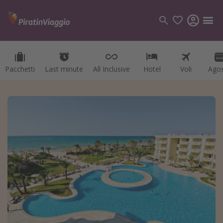
Pacchetti
Last minute
All Inclusive
Hotel
Voli
Ago
Categorie
Voli
Hotel
Vacanze
Crociere
Destinazioni
Tutte le destinazioni
Italia
Albania