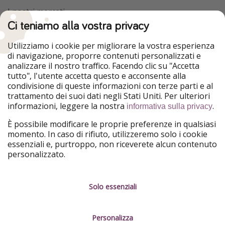
I nostri mercati
Ci teniamo alla vostra privacy
HolidayPirates
VakantiePiraten
WakacyjniPiraci
VoyagesPirates
Utilizziamo i cookie per migliorare la vostra esperienza
Ferienpiraten
Urlaubspiraten
di navigazione, proporre contenuti personalizzati e
Urlaubspiraten
ViajerosPiratas
analizzare il nostro traffico. Facendo clic su "Accetta
TravelPirates
tutto", l'utente accetta questo e acconsente alla
condivisione di queste informazioni con terze parti e al
Il nostro gruppo
trattamento dei suoi dati negli Stati Uniti. Per ulteriori
HolidayPirates Group
informazioni, leggere la nostra
.
informativa sulla privacy
Conoscici meglio
Informazioni legali
È possibile modificare le proprie preferenze in qualsiasi
momento. In caso di rifiuto, utilizzeremo solo i cookie
Chi siamo
Termini d' Uso
essenziali e, purtroppo, non riceverete alcun contenuto
personalizzato.
Lavora con noi
Informativa sulla privacy
Stampa
Note legali
Solo essenziali
Partner
Gestione dei servizi
Personalizza
Sostenibilità