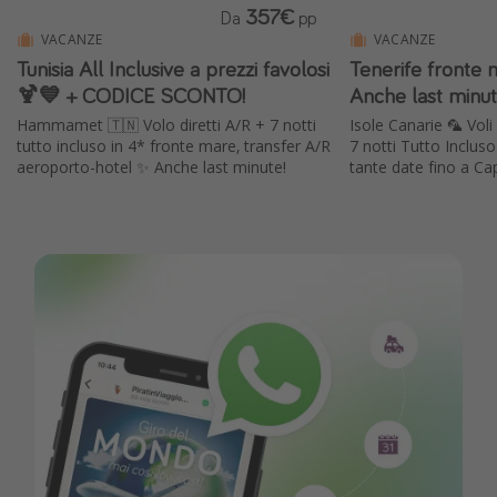
357€
Da
pp
VACANZE
VACANZE
Tunisia All Inclusive a prezzi favolosi
Tenerife fronte 
🍹💙 + CODICE SCONTO!
Anche last minu
Hammamet 🇹🇳 Volo diretti A/R + 7 notti
Isole Canarie 🦜 Voli 
tutto incluso in 4* fronte mare, transfer A/R
7 notti Tutto Incluso
aeroporto-hotel ✨ Anche last minute!
tante date fino a C