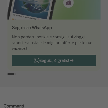
Seguici su WhatsApp
Scarica la nostra App
Non perderti notizie e consigli sui viaggi,
Sii il primo a conoscere le migliori offerte di
sconti esclusivi e le migliori offerte per le tue
viaggio
vacanze!
Seguici, è gratis!
Commenti