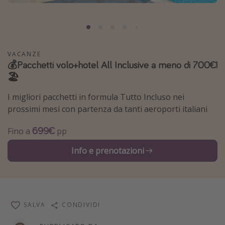
Grecia
Baleari
Egitto
VACANZE
Tunisia
💰Pacchetti volo+hotel All Inclusive a meno di 700€!
🏖️
Malta
Canarie
I migliori pacchetti in formula Tutto Incluso nei
Capo Verde
prossimi mesi con partenza da tanti aeroporti italiani
699€
Fino a
pp
Tipo di vacanza
Info e prenotazioni
Vacanze last minute
Vacanze all inclusive
Vacanze estate 2026
SALVA
Vacanze di Pasqua 2026
CONDIVIDI
Last minute capodanno