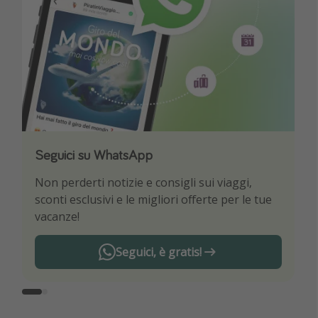
Seguici su WhatsApp
Scarica la nostra App
Non perderti notizie e consigli sui viaggi,
Sii il primo a conoscere le migliori offerte di
sconti esclusivi e le migliori offerte per le tue
viaggio
vacanze!
Seguici, è gratis!