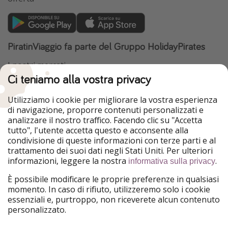
PiratinViaggio fa parte del Gruppo HolidayPirates
I nostri mercati
Ci teniamo alla vostra privacy
HolidayPirates
VakantiePiraten
WakacyjniPiraci
VoyagesPirates
Utilizziamo i cookie per migliorare la vostra esperienza
Ferienpiraten
Urlaubspiraten
di navigazione, proporre contenuti personalizzati e
Urlaubspiraten
ViajerosPiratas
analizzare il nostro traffico. Facendo clic su "Accetta
TravelPirates
tutto", l'utente accetta questo e acconsente alla
condivisione di queste informazioni con terze parti e al
Il nostro gruppo
trattamento dei suoi dati negli Stati Uniti. Per ulteriori
HolidayPirates Group
informazioni, leggere la nostra
.
informativa sulla privacy
Conoscici meglio
Informazioni legali
È possibile modificare le proprie preferenze in qualsiasi
momento. In caso di rifiuto, utilizzeremo solo i cookie
Chi siamo
Termini d' Uso
essenziali e, purtroppo, non riceverete alcun contenuto
personalizzato.
Lavora con noi
Informativa sulla privacy