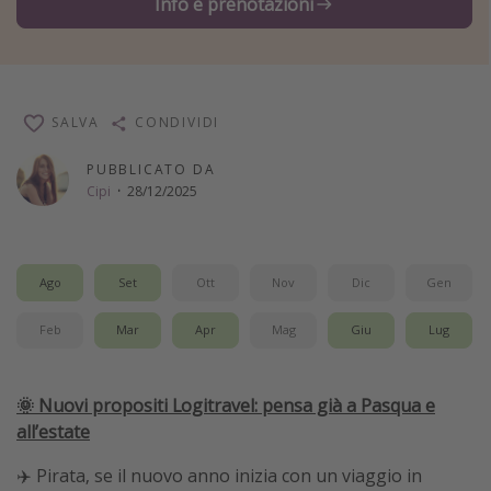
Info e prenotazioni
Vacanze con bambini
Vacanze al mare
Viaggi per single
SALVA
CONDIVIDI
Altri argomenti
PUBBLICATO DA
Cipi
·
28/12/2025
Travel magazine
Calendario di viaggio
Festività del 2026
Ago
Set
Ott
Nov
Dic
Gen
Città più visitate
Feb
Mar
Apr
Mag
Giu
Lug
🌞 Nuovi propositi Logitravel: pensa già a Pasqua e
all’estate
✈️ Pirata, se il nuovo anno inizia con un viaggio in