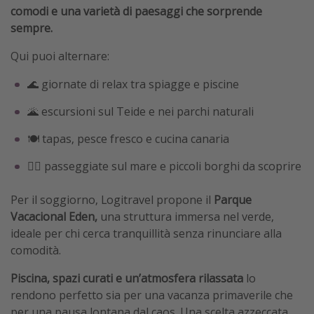
comodi e una varietà di paesaggi che sorprende
sempre.
Qui puoi alternare:
🌊 giornate di relax tra spiagge e piscine
🌋 escursioni sul Teide e nei parchi naturali
🍽️ tapas, pesce fresco e cucina canaria
🚶‍♀️ passeggiate sul mare e piccoli borghi da scoprire
Per il soggiorno, Logitravel propone il
Parque
Vacacional Eden,
una struttura immersa nel verde,
ideale per chi cerca tranquillità senza rinunciare alla
comodità.
Piscina, spazi curati e un’atmosfera rilassata
lo
rendono perfetto sia per una vacanza primaverile che
per una pausa lontana dal caos. Una scelta azzeccata