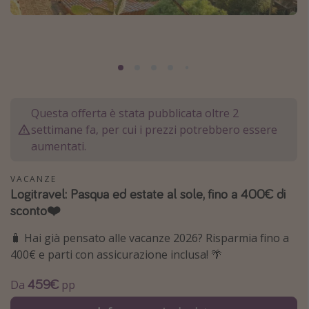
Grecia
Baleari
Egitto
Tunisia
Malta
Questa offerta è stata pubblicata oltre 2
Canarie
settimane fa, per cui i prezzi potrebbero essere
aumentati.
Capo Verde
VACANZE
Tipo di vacanza
Logitravel: Pasqua ed estate al sole, fino a 400€ di
sconto❤️
Vacanze last minute
🧳 Hai già pensato alle vacanze 2026? Risparmia fino a
Vacanze all inclusive
400€ e parti con assicurazione inclusa! 🌴
Vacanze estate 2026
Vacanze di Pasqua 2026
459€
Da
pp
Last minute capodanno