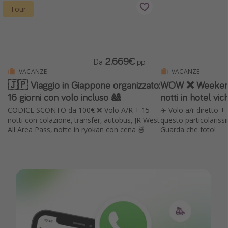
Tour
2.669€
Da
pp
VACANZE
VACANZE
🇯🇵 Viaggio in Giappone organizzato:
WOW ❌ Weekend i
16 giorni con volo incluso 🎎
notti in hotel vi
CODICE SCONTO da 100€ ❌ Volo A/R + 15
✈️ Volo a/r diretto +
notti con colazione, transfer, autobus, JR West
questo particolariss
All Area Pass, notte in ryokan con cena 🍜
Guarda che foto!