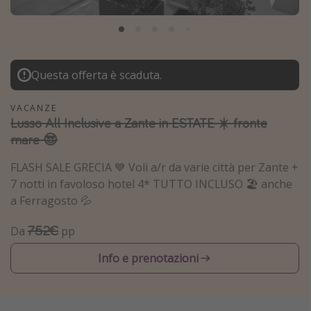
Grecia
Baleari
Egitto
Questa offerta è scaduta.
Tunisia
Malta
VACANZE
Lusso All Inclusive a Zante in ESTATE ☀️ fronte
Canarie
mare 😎
Capo Verde
FLASH SALE GRECIA 💙 Voli a/r da varie città per Zante +
7 notti in favoloso hotel 4* TUTTO INCLUSO 🏖️ anche
Tipo di vacanza
a Ferragosto 💦
Vacanze last minute
752€
Da
pp
Vacanze all inclusive
Info e prenotazioni
Vacanze estate 2026
Vacanze di Pasqua 2026
Last minute capodanno