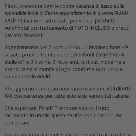
Pirati, prenotate oggi le vostre
vacanze di lusso sulla
splendida isola di Zante approfittando di questa FLASH
SALE!
Abbiamo infatti creato per voi dei
pacchetti
volo+hotel con trattamento di TUTO INCLUSO
a prezzi
davvero favolosi.
Soggiornerete
per 7 notti presso un
favoloso hotel 4*
situato proprio fronte mare. L'
AluaSoul Zakynthos 4
stelle
offre 3 piscine, 3 ristoranti, vari bar, moderne e
grandi camere munite di ogni comfort e la struttura
ammette
solo adulti.
Al soggiorno sono stati abbinati ovviamente
voli diretti
A/R
con
partenze per tutta estate da varie città italiane.
Che aspettate, Pirati? Prenotate subito il tutto
facilmente
in un clic
, queste tariffe non possono che
aumentare.
Se cercate informazioni pratiche, consigli o altre offerte