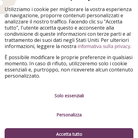
WakacyjniPiraci
VoyagesPirates
Utilizziamo i cookie per migliorare la vostra esperienza
Ferienpiraten
Urlaubspiraten
di navigazione, proporre contenuti personalizzati e
Urlaubspiraten
ViajerosPiratas
analizzare il nostro traffico. Facendo clic su "Accetta
TravelPirates
tutto", l'utente accetta questo e acconsente alla
condivisione di queste informazioni con terze parti e al
Il nostro gruppo
trattamento dei suoi dati negli Stati Uniti. Per ulteriori
HolidayPirates Group
informazioni, leggere la nostra
.
informativa sulla privacy
Conoscici meglio
Informazioni legali
È possibile modificare le proprie preferenze in qualsiasi
momento. In caso di rifiuto, utilizzeremo solo i cookie
Chi siamo
Termini d' Uso
essenziali e, purtroppo, non riceverete alcun contenuto
personalizzato.
Lavora con noi
Informativa sulla privacy
Stampa
Note legali
Solo essenziali
Partner
Gestione dei servizi
Personalizza
Sostenibilità
Cosa dicono di noi
Accetta tutto