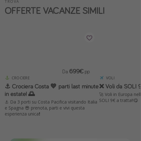
TROVA
OFFERTE VACANZE SIMILI
Vacanze con bambini
Vacanze al mare
Viaggi per single
Altri argomenti
Travel magazine
Calendario di viaggio
699€
Da
pp
CROCIERE
VOLI
Festività del 2026
⚓️ Crociera Costa 💙 parti last minute
❌ Voli da SOLI 9
Città più visitate
in estate! 🌅
🚀 Voli in Europa ne
SOLI 9€ a tratta!!😋
⚓️ Da 3 porti su Costa Pacifica visitando Italia
e Spagna 😎 prenota, parti e vivi questa
esperienza unica❗️