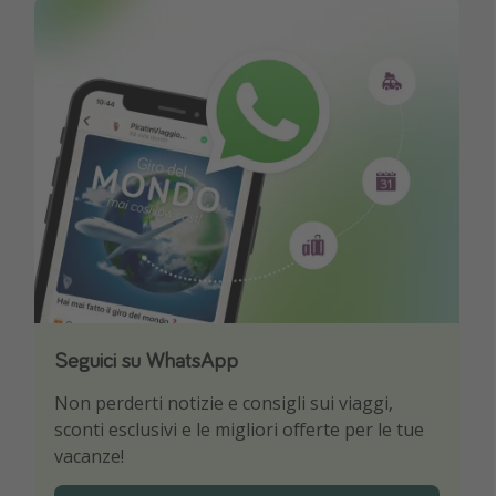
Seguici su WhatsApp
Scarica la nostra App
Non perderti notizie e consigli sui viaggi,
Sii il primo a conoscere le migliori offerte di
sconti esclusivi e le migliori offerte per le tue
viaggio
vacanze!