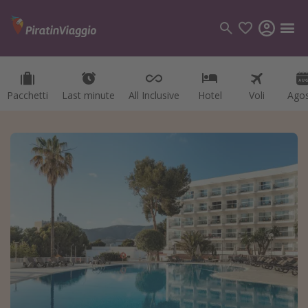
Pacchetti
Last minute
All Inclusive
Hotel
Voli
Ago
Categorie
Voli
Hotel
Vacanze
Crociere
Destinazioni
Tutte le destinazioni
Italia
Albania