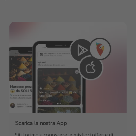
Seguici su WhatsApp
Scarica la nostra App
Non perderti notizie e consigli sui viaggi,
Sii il primo a conoscere le migliori offerte di