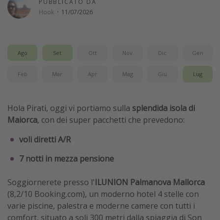
PUBBLICATO DA
Vacanze con bambini
Hook
·
11/07/2026
Vacanze al mare
Viaggi per single
Ago
Set
Ott
Nov
Dic
Gen
Altri argomenti
Feb
Mar
Apr
Mag
Giu
Lug
Travel magazine
Calendario di viaggio
Hola Pirati, oggi vi portiamo sulla
splendida isola di
Maiorca
, con dei super pacchetti che prevedono:
Festività del 2026
Città più visitate
voli diretti A/R
7 notti in mezza pensione
Soggiornerete presso l'
ILUNION Palmanova Mallorca
(8,2/10 Booking.com), un moderno hotel 4 stelle con
varie piscine, palestra e moderne camere con tutti i
comfort, situato a soli 300 metri dalla spiaggia di Son