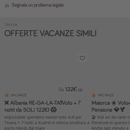
Segnala un problema legale
TROVA
OFFERTE VACANZE SIMILI
122€
Da
pp
VACANZE
VACANZE
❌ Albania RE-GA-LA-TA❗️Volo + 7
Maiorca ☀️ Volo
notti da SOLI 122€! 😱
Pensione 💎🍹
Impossibile spendere meno! Volo A/R per
🏖️ Voli a/r da varie 
Tirana + 7 notti a Ksamil in ottima struttura a
Pensione in questo h
pochi minuti dal mare
Anche last minute e 