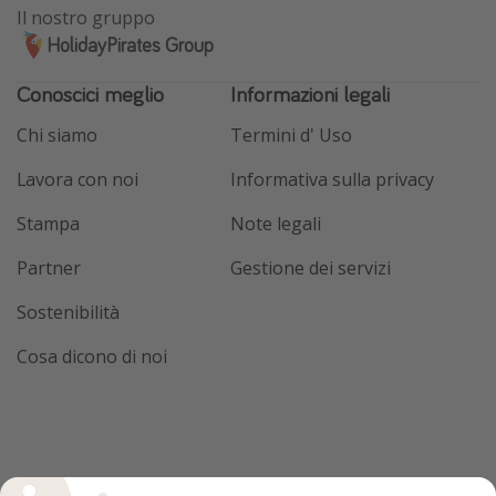
Il nostro gruppo
HolidayPirates Group
Conoscici meglio
Informazioni legali
Chi siamo
Termini d' Uso
Lavora con noi
Informativa sulla privacy
Stampa
Note legali
Partner
Gestione dei servizi
Sostenibilità
Cosa dicono di noi