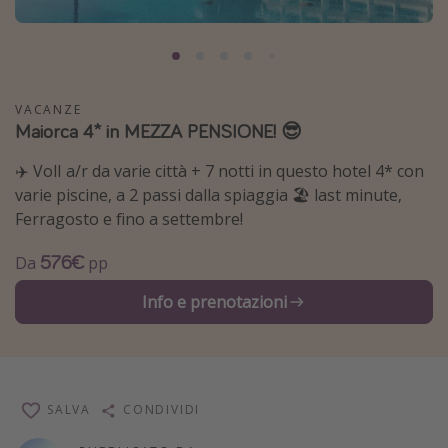
Grecia
Baleari
Egitto
VACANZE
Tunisia
Maiorca 4* in MEZZA PENSIONE! 😎
Malta
✈️ VolI a/r da varie città + 7 notti in questo hotel 4* con
Canarie
varie piscine, a 2 passi dalla spiaggia 🏖️ last minute,
Capo Verde
Ferragosto e fino a settembre!
576€
Da
pp
Tipo di vacanza
Info e prenotazioni
Vacanze last minute
Vacanze all inclusive
Vacanze estate 2026
Vacanze di Pasqua 2026
SALVA
CONDIVIDI
Last minute capodanno