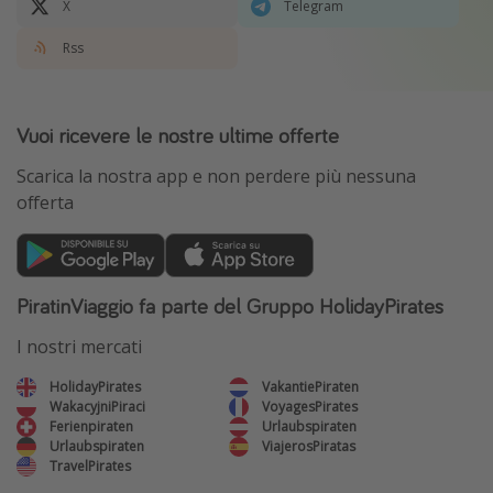
X
Telegram
Rss
Vuoi ricevere le nostre ultime offerte
Scarica la nostra app e non perdere più nessuna
offerta
PiratinViaggio fa parte del Gruppo HolidayPirates
I nostri mercati
HolidayPirates
VakantiePiraten
WakacyjniPiraci
VoyagesPirates
Ferienpiraten
Urlaubspiraten
Urlaubspiraten
ViajerosPiratas
TravelPirates