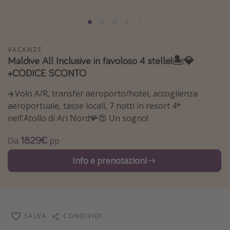
Grecia
Baleari
Egitto
VACANZE
Maldive All Inclusive in favoloso 4 stelle!🏝️💎
Tunisia
+CODICE SCONTO
Malta
✈️Volo A/R, transfer aeroporto/hotel, accoglienza
Canarie
aeroportuale, tasse locali, 7 notti in resort 4*
Capo Verde
nell'Atollo di Ari Nord🪸😍 Un sogno!
1829€
Da
pp
Tipo di vacanza
Info e prenotazioni
Vacanze last minute
Vacanze all inclusive
Vacanze estate 2026
Vacanze di Pasqua 2026
SALVA
CONDIVIDI
Last minute capodanno