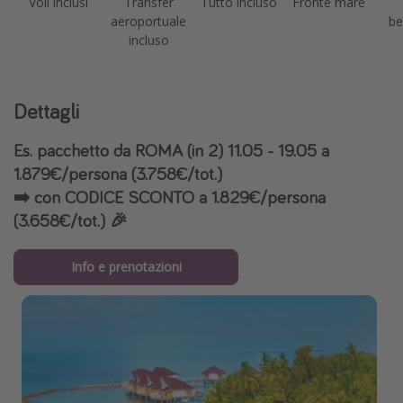
Voli inclusi
Transfer
Tutto incluso
Fronte mare
aeroportuale
be
incluso
Dettagli
Es. pacchetto da ROMA (in 2) 11.05 - 19.05 a
1.879€/persona (3.758€/tot.)
➡️ con CODICE SCONTO a 1.829€/persona
(3.658€/tot.) 🎉
Info e prenotazioni