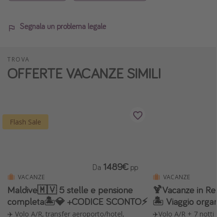
Segnala un problema legale
TROVA
OFFERTE VACANZE SIMILI
Flash Sale
1489€
Da
pp
VACANZE
VACANZE
Maldive🇲🇻 5 stelle e pensione
🍹Vacanze in Re
completa🏝️💎 +CODICE SCONTO⚡️
🏝️ Viaggio orga
✈️ Volo A/R, transfer aeroporto/hotel,
✈️Volo A/R + 7 nott