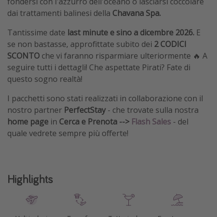
fondersi con l'azzurro dell'oceano o lasciarsi coccolare
dai trattamenti balinesi della
Chavana Spa.
Tantissime date
last minute e sino a dicembre 2026.
E
se non bastasse, approfittate subito dei
2 CODICI
SCONTO
che vi faranno risparmiare ulteriormente 🔥 A
seguire tutti i dettagli! Che aspettate Pirati? Fate di
questo sogno realtà!
I pacchetti sono stati realizzati in collaborazione con il
nostro partner
PerfectStay
- che trovate sulla nostra
home page
in
Cerca e Prenota -->
Flash Sales
-
del
quale vedrete sempre più offerte!
Highlights