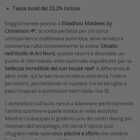
Tasse locali del 23,2% incluse
Soggiornerete presso il
Ellaidhoo Maldives by
Cinnamon 4*
, la scelta perfetta per chi cerca
un’esperienza maldiviana autentica, dove la natura
sommersa ruba costantemente la scena.
Situato
nell'Atollo di Ari Nord
, questo resort è diventato un
punto di riferimento internazionale soprattutto per la
bellezza incredibile del suo house reef
. A differenza di
altre isole, qui la barriera corallina abbraccia l'intero
perimetro, permettendo di nuotare tra tartarughe e
pesci tropicali a pochissimi metri dalla riva 😍
L'atmosfera sull'isola riesce a bilanciare perfettamente
l'anima sportiva e quella votata al relax assoluto.
Mentre i subacquei si godono uno dei centri diving più
rinomati dell'arcipelago, chi cerca il riposo può
rifugiarsi nella splendida
piscina a sfioro
che sembra