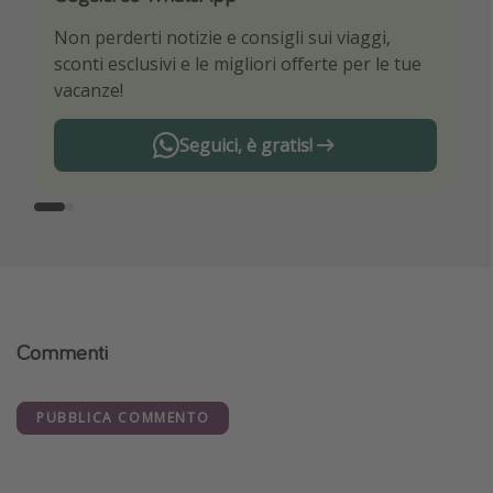
Non perderti notizie e consigli sui viaggi,
Sii il primo a conoscere le migliori offerte di
sconti esclusivi e le migliori offerte per le tue
viaggio
vacanze!
Seguici, è gratis!
Commenti
PUBBLICA COMMENTO