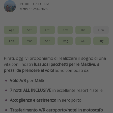
PUBBLICATO DA
Vacanze con bambini
Matis
·
12/02/2026
Vacanze al mare
Viaggi per single
Ago
Set
Ott
Nov
Dic
Gen
Altri argomenti
Feb
Mar
Apr
Mag
Giu
Lug
Travel magazine
Calendario di viaggio
Pirati, oggi vi proponiamo di realizzare il sogno di una
Festività del 2026
vita con i nostri
lussuosi pacchetti per le Maldive, a
prezzi da prendere al volo!
Sono composti da:
Città più visitate
Volo
A/R
per
Malé
7 notti
ALL INCLUSIVE
in eccellente resort 4 stelle
Accoglienza
e
assistenza
in aeroporto
Trasferimento A/R aeroporto/hotel in motoscafo