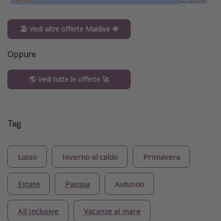
🏖️ Vedi altre offerte Maldive 🐠
Oppure
🌎 Vedi tutte le offerte 🚀
Tag
Lusso
Inverno al caldo
Primavera
Estate
Pasqua
Autunno
All Inclusive
Vacanze al mare