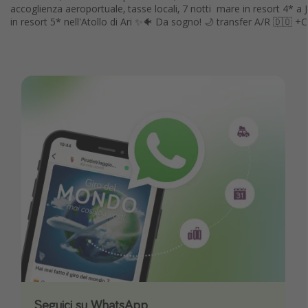
accoglienza aeroportuale, tasse locali, 7 notti
mare in resort 4* a 
in resort 5* nell'Atollo di Ari ✨🐠 Da sogno! 🌙
transfer A/R 🇩🇴
Seguici su WhatsApp
Scarica la nostra App