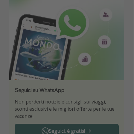
Seguici su WhatsApp
Scarica la nostra App
Non perderti notizie e consigli sui viaggi,
Sii il primo a conoscere le migliori offerte di
sconti esclusivi e le migliori offerte per le tue
viaggio
vacanze!
Seguici, è gratis!