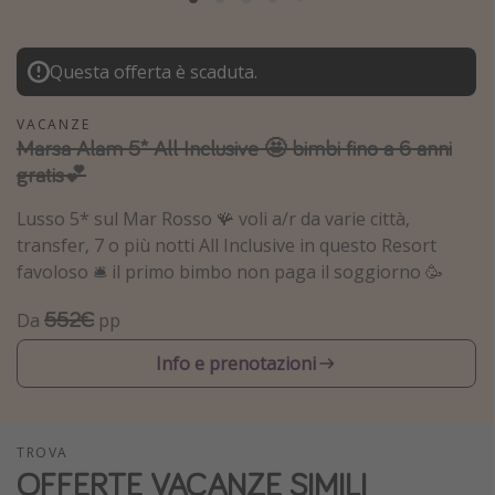
Grecia
Baleari
Questa offerta è scaduta.
Egitto
VACANZE
Tunisia
Marsa Alam 5* All Inclusive 🤩 bimbi fino a 6 anni
Malta
gratis💕
Canarie
Lusso 5* sul Mar Rosso 🪸 voli a/r da varie città,
Capo Verde
transfer, 7 o più notti All Inclusive in questo Resort
favoloso 🛎️ il primo bimbo non paga il soggiorno 🥳
Tipo di vacanza
552€
Da
pp
Vacanze last minute
Info e prenotazioni
Vacanze all inclusive
Vacanze estate 2026
Vacanze di Pasqua 2026
TROVA
OFFERTE VACANZE SIMILI
Last minute capodanno