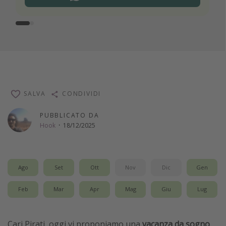
SALVA
CONDIVIDI
PUBBLICATO DA
Hook
·
18/12/2025
Ago
Set
Ott
Nov
Dic
Gen
Feb
Mar
Apr
Mag
Giu
Lug
Cari Pirati, oggi vi proponiamo una
vacanza da sogno