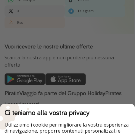
X
Telegram
Rss
Vuoi ricevere le nostre ultime offerte
Scarica la nostra app e non perdere più nessuna
offerta
PiratinViaggio fa parte del Gruppo HolidayPirates
I nostri mercati
Ci teniamo alla vostra privacy
HolidayPirates
VakantiePiraten
WakacyjniPiraci
VoyagesPirates
Utilizziamo i cookie per migliorare la vostra esperienza
Ferienpiraten
Urlaubspiraten
di navigazione, proporre contenuti personalizzati e
Urlaubspiraten
ViajerosPiratas