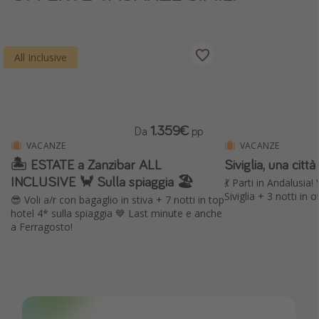
Vacanze con bambini
Vacanze al mare
All Inclusive
Viaggi per single
Altri argomenti
1.359€
Da
pp
Travel magazine
VACANZE
VACANZE
Calendario di viaggio
🏝️ ESTATE a Zanzibar ALL
Siviglia, una citt
Festività del 2026
INCLUSIVE 🦀 Sulla spiaggia 🏖️
💃 Parti in Andalusia!
Siviglia + 3 notti in 
😎 Voli a/r con bagaglio in stiva + 7 notti in top
Città più visitate
hotel 4* sulla spiaggia 💙 Last minute e anche
a Ferragosto!