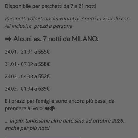
Disponibile per pacchetti da 7 a 21 notti
Pacchetti volo+transfer+hotel di 7 notti in 2 adulti con
All Inclusive,
prezzi a persona
➡️ Alcuni es. 7 notti da MILANO:
24.01 - 31.01 a
555€
31.01 - 07.02 a
558€
24.02 - 04.03 a
552€
24.03 - 01.04 a
639€
E i prezzi per famiglie sono ancora più bassi, da
prendere al volo! ❤️🤩
... in più, tantissime altre date sino ad ottobre 2026,
anche per più notti