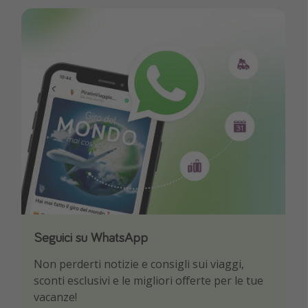
Seguici su WhatsApp
Scarica la nostra App
Non perderti notizie e consigli sui viaggi,
Sii il primo a conoscere le migliori offerte di
sconti esclusivi e le migliori offerte per le tue
viaggio
vacanze!