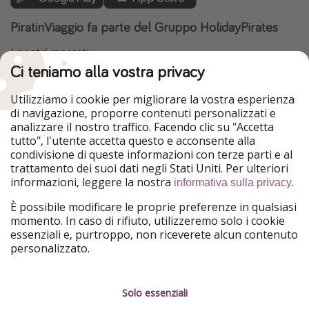
PiratinViaggio fa parte del Gruppo HolidayPirates
I nostri mercati
Ci teniamo alla vostra privacy
HolidayPirates
VakantiePiraten
WakacyjniPiraci
VoyagesPirates
Utilizziamo i cookie per migliorare la vostra esperienza
Ferienpiraten
Urlaubspiraten
di navigazione, proporre contenuti personalizzati e
Urlaubspiraten
ViajerosPiratas
analizzare il nostro traffico. Facendo clic su "Accetta
TravelPirates
tutto", l'utente accetta questo e acconsente alla
condivisione di queste informazioni con terze parti e al
Il nostro gruppo
trattamento dei suoi dati negli Stati Uniti. Per ulteriori
HolidayPirates Group
informazioni, leggere la nostra
.
informativa sulla privacy
Conoscici meglio
Informazioni legali
È possibile modificare le proprie preferenze in qualsiasi
momento. In caso di rifiuto, utilizzeremo solo i cookie
Chi siamo
Termini d' Uso
essenziali e, purtroppo, non riceverete alcun contenuto
personalizzato.
Lavora con noi
Informativa sulla privacy
Stampa
Note legali
Solo essenziali