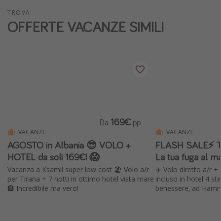
Vacanze con bambini
TROVA
OFFERTE VACANZE SIMILI
Vacanze al mare
Viaggi per single
Altri argomenti
Travel magazine
Calendario di viaggio
169€
Da
pp
Festività del 2026
VACANZE
VACANZE
Città più visitate
AGOSTO in Albania 😎 VOLO +
FLASH SALE⚡️ Tun
HOTEL da soli 169€! 😱
La tua fuga al m
Vacanza a Ksamil super low cost 🏖️ Volo a/r
✈️ Volo diretto a/r + 
per Tirana + 7 notti in ottimo hotel vista mare
incluso in hotel 4 st
🏨 Incredibile ma vero!
benessere, ad Ham