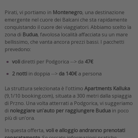
Pirati, vi portiamo in
Montenegro
, una destinazione
emergente nel cuore dei Balcani che sta rapidamente
conquistando il cuore dei viaggiatori. Abbiamo scelto la
zona di
Budua
, favolosa località affacciata su un mare
bellissimo, che vanta ancora prezzi bassi.
I pacchetti
prevedono:
voli
diretti per Podgorica -->
da
47€
2 notti
in doppia -->
da 140€
a persona
La struttura selezionata è l'ottimo
Apartments Kalluka
(9,1/10 booking.com), situata a 300 metri dalla spiaggia
di Przno. Una volta atterrati a Podgorica, vi suggeriamo
di
noleggiare un'auto per raggiungere Budua
in poco
più di un'ora.
In questa offerta,
voli e alloggio andranno prenotati
separatamente.
Se cercate informazioni pratiche,