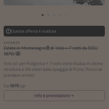
Grecia
Baleari
Egitto
Tunisia
Questa offerta è scaduta.
Malta
VACANZE
Canarie
Estate in Montenegro⛱️☀️ Volo + 7 notti da SOLI
Capo Verde
187€! 🤩
Volo a/r per Podgorica + 7 notti vicino Budua in ottima
Tipo di vacanza
struttura a 300 metri dalla spiaggia di Przno. Prezzi da
prendere al volo!
Vacanze last minute
Vacanze all inclusive
187€
Da
pp
Vacanze estate 2026
Info e prenotazioni
Vacanze di Pasqua 2026
Last minute capodanno