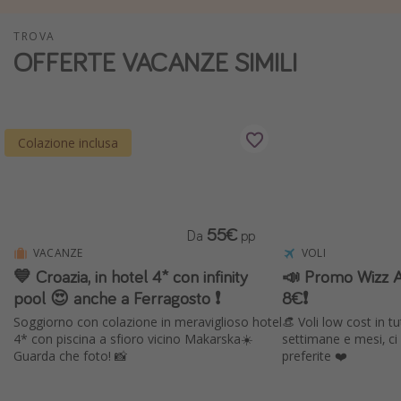
Vacanze con bambini
TROVA
Vacanze al mare
OFFERTE VACANZE SIMILI
Viaggi per single
Altri argomenti
Colazione inclusa
Travel magazine
Calendario di viaggio
Festività del 2026
55€
Da
pp
Città più visitate
VACANZE
VOLI
💙 Croazia, in hotel 4* con infinity
📣 Promo Wizz Ai
pool 😍 anche a Ferragosto ❗️
8€❗️
Soggiorno con colazione in meraviglioso hotel
👒 Voli low cost in 
4* con piscina a sfioro vicino Makarska☀️
settimane e mesi, ci
Guarda che foto! 📸
preferite ❤️