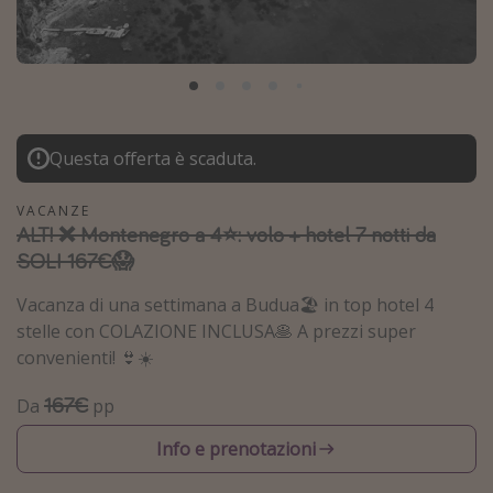
Grecia
Baleari
Egitto
Tunisia
Questa offerta è scaduta.
Malta
Canarie
VACANZE
ALT! ❌ Montenegro a 4⭐️: volo + hotel 7 notti da
Capo Verde
SOLI 167€😱
Tipo di vacanza
Vacanza di una settimana a Budua🏖️ in top hotel 4
stelle con COLAZIONE INCLUSA🥞 A prezzi super
Vacanze last minute
convenienti! 👙☀️
Vacanze all inclusive
167€
Da
pp
Vacanze estate 2026
Info e prenotazioni
Vacanze di Pasqua 2026
Last minute capodanno