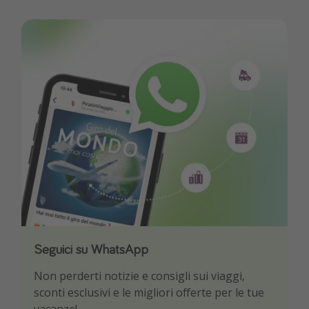
Seguici su WhatsApp
Scarica la nostra App
Non perderti notizie e consigli sui viaggi,
Sii il primo a conoscere le migliori offerte di
sconti esclusivi e le migliori offerte per le tue
viaggio
vacanze!