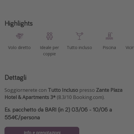
Highlights
Volo diretto
Ideale per
Tutto incluso
Piscina
Vici
coppie
Dettagli
Soggiornerete con
Tutto Incluso
presso
Zante Plaza
Hotel & Apartments
3*
(8.3/10 Booking.com).
Es. pacchetto da BARI (in 2) 03/06 - 10/06 a
554€/persona
Info e prenotazioni