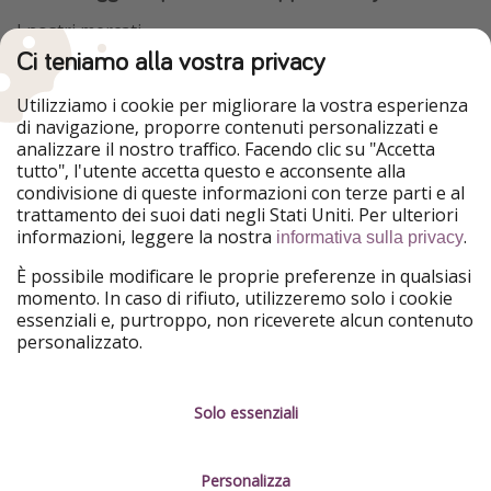
I nostri mercati
Ci teniamo alla vostra privacy
HolidayPirates
VakantiePiraten
WakacyjniPiraci
VoyagesPirates
Utilizziamo i cookie per migliorare la vostra esperienza
Ferienpiraten
Urlaubspiraten
di navigazione, proporre contenuti personalizzati e
Urlaubspiraten
ViajerosPiratas
analizzare il nostro traffico. Facendo clic su "Accetta
TravelPirates
tutto", l'utente accetta questo e acconsente alla
condivisione di queste informazioni con terze parti e al
Il nostro gruppo
trattamento dei suoi dati negli Stati Uniti. Per ulteriori
HolidayPirates Group
informazioni, leggere la nostra
.
informativa sulla privacy
Conoscici meglio
Informazioni legali
È possibile modificare le proprie preferenze in qualsiasi
momento. In caso di rifiuto, utilizzeremo solo i cookie
Chi siamo
Termini d' Uso
essenziali e, purtroppo, non riceverete alcun contenuto
personalizzato.
Lavora con noi
Informativa sulla privacy
Stampa
Note legali
Solo essenziali
Partner
Gestione dei servizi
Personalizza
Sostenibilità