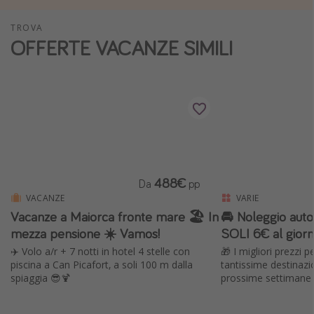
Vacanze con bambini
TROVA
Vacanze al mare
OFFERTE VACANZE SIMILI
Viaggi per single
Altri argomenti
Travel magazine
Calendario di viaggio
Festività del 2026
488€
Da
pp
Città più visitate
VACANZE
VARIE
Vacanze a Maiorca fronte mare 🏖️ In
🚘 Noleggio au
mezza pensione ☀️ Vamos!
SOLI 6€ al giorn
✈️ Volo a/r + 7 notti in hotel 4 stelle con
🎁 I migliori prezzi 
piscina a Can Picafort, a soli 100 m dalla
tantissime destinazi
spiaggia 😎🍹
prossime settimane 