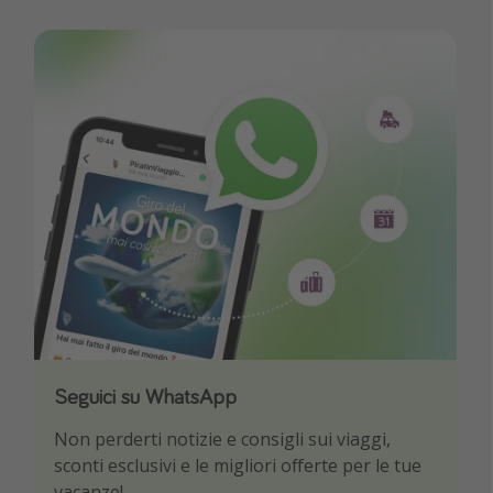
Seguici su WhatsApp
Scarica la nostra App
Non perderti notizie e consigli sui viaggi,
Sii il primo a conoscere le migliori offerte di
sconti esclusivi e le migliori offerte per le tue
viaggio
vacanze!