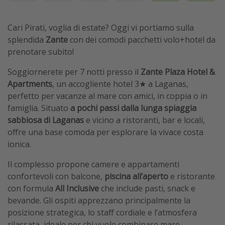
Cari Pirati, voglia di estate? Oggi vi portiamo sulla
splendida
Zante
con dei comodi pacchetti volo+hotel da
prenotare subito!
Soggiornerete per 7 notti presso il
Zante Plaza Hotel &
Apartments
, un accogliente hotel 3★ a Laganas,
perfetto per vacanze al mare con amici, in coppia o in
famiglia. Situato
a pochi passi dalla lunga spiaggia
sabbiosa di Laganas
e vicino a ristoranti, bar e locali,
offre una base comoda per esplorare la vivace costa
ionica.
Il complesso propone camere e appartamenti
confortevoli con balcone,
piscina all’aperto
e ristorante
con formula
All Inclusive
che include pasti, snack e
bevande. Gli ospiti apprezzano principalmente la
posizione strategica, lo staff cordiale e l’atmosfera
rilassata, ideale per chi vuole combinare mare,