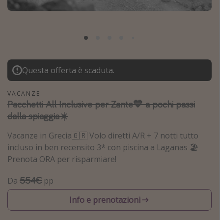
Grecia
Baleari
Egitto
Tunisia
Questa offerta è scaduta.
Malta
Canarie
VACANZE
Pacchetti All Inclusive per Zante💙 a pochi passi
Capo Verde
dalla spiaggia☀️
Tipo di vacanza
Vacanze in Grecia🇬🇷 Volo diretti A/R + 7 notti tutto
incluso in ben recensito 3* con piscina a Laganas 🏖️
Vacanze last minute
Prenota ORA per risparmiare!
Vacanze all inclusive
554€
Da
pp
Vacanze estate 2026
Info e prenotazioni
Vacanze di Pasqua 2026
Last minute capodanno