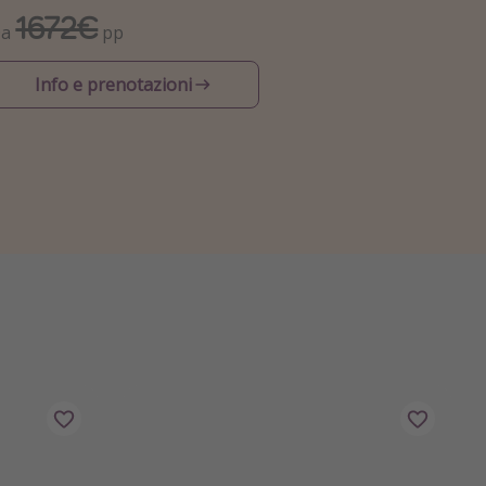
1672€
Da
pp
Info e prenotazioni