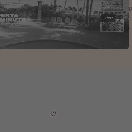
+
3
foto