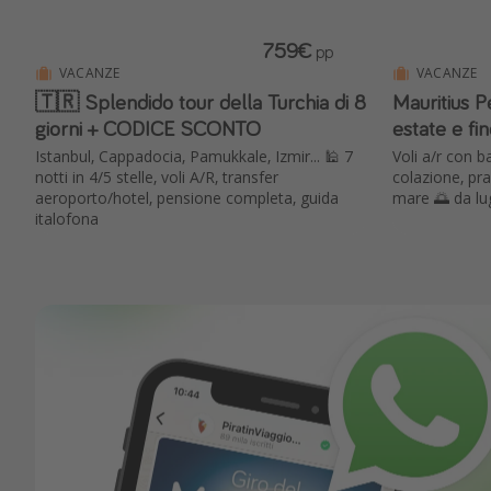
759€
pp
VACANZE
VACANZE
🇹🇷 Splendido tour della Turchia di 8
Mauritius 
giorni + CODICE SCONTO
estate e f
Istanbul, Cappadocia, Pamukkale, Izmir... 🕌 7
Voli a/r con b
notti in 4/5 stelle, voli A/R, transfer
colazione, pr
aeroporto/hotel, pensione completa, guida
mare 🌅 da lu
italofona