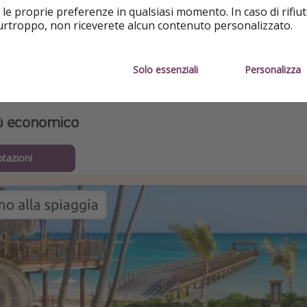
 le proprie preferenze in qualsiasi momento. In caso di rifiut
dedicata alla Repubblica Dominicana.
purtroppo, non riceverete alcun contenuto personalizzato.
Solo essenziali
Personalizza
ù economico
otazioni