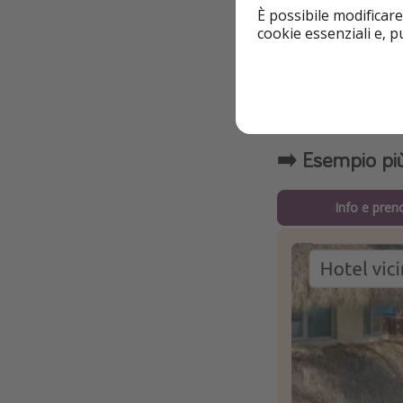
È possibile modificare
alla
nostra pagina 
cookie essenziali e, 
Dettagli
➡️ Esempio pi
Info e pren