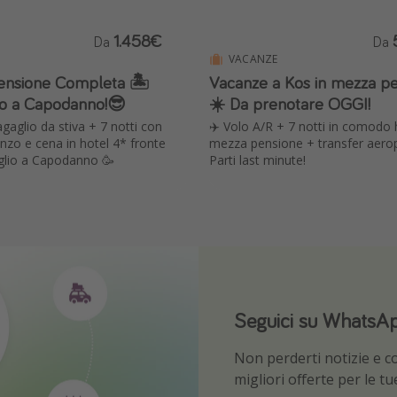
1.458€
Da
Da
VACANZE
Pensione Completa 🏝️
Vacanze a Kos in mezza p
ino a Capodanno!😎
☀️ Da prenotare OGGI!
agaglio da stiva + 7 notti con
✈️ Volo A/R + 7 notti in comodo 
anzo e cena in hotel 4* fronte
mezza pensione + transfer aerop
glio a Capodanno 🥳
Parti last minute!
Seguici su WhatsA
Scarica la nostra 
Non perderti notizie e con
Sii il primo a conoscere l
migliori offerte per le t