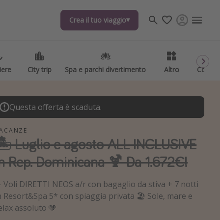
Crea il tuo viaggio
Crea il tuo viaggio
iere
iere
City trip
City trip
Spa e parchi divertimento
Spa e parchi divertimento
Altro
Altro
Codici
Codici
Questa offerta è scaduta.
ACANZE
🏝️ Luglio e agosto ALL INCLUSIVE
in Rep. Dominicana 🍹 Da 1.672€!
️ Voli DIRETTI NEOS a/r con bagaglio da stiva + 7 notti
n Resort&Spa 5* con spiaggia privata 🏖️ Sole, mare e
elax assoluto 🩵