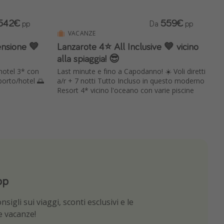
542€
559€
pp
Da
pp
VACANZE
ensione 💙
Lanzarote 4⭐️ All Inclusive 💙 vicino
alla spiaggia! 😎
hotel 3* con
Last minute e fino a Capodanno! ☀️ Voli diretti
orto/hotel 🌅
a/r + 7 notti Tutto Incluso in questo moderno
Resort 4* vicino l'oceano con varie piscine
pp
App
sigli sui viaggi, sconti esclusivi e le
e migliori offerte di viaggio
ue vacanze!