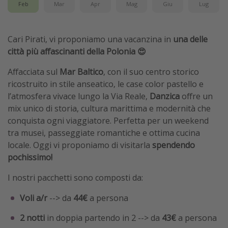
Feb
Mar
Apr
Mag
Giu
Lug
Cari Pirati, vi proponiamo una vacanzina in
una delle
città più affascinanti della Polonia 😍
Affacciata sul
Mar Baltico
, con il suo centro storico
ricostruito in stile anseatico, le case color pastello e
l’atmosfera vivace lungo la Via Reale,
Danzica
offre un
mix unico di storia, cultura marittima e modernità che
conquista ogni viaggiatore. Perfetta per un weekend
tra musei, passeggiate romantiche e ottima cucina
locale. Oggi vi proponiamo di visitarla
spendendo
pochissimo!
I nostri pacchetti sono composti da:
Voli a/r
--> da
44€
a persona
2 notti
in doppia partendo in 2 --> da
43€
a persona