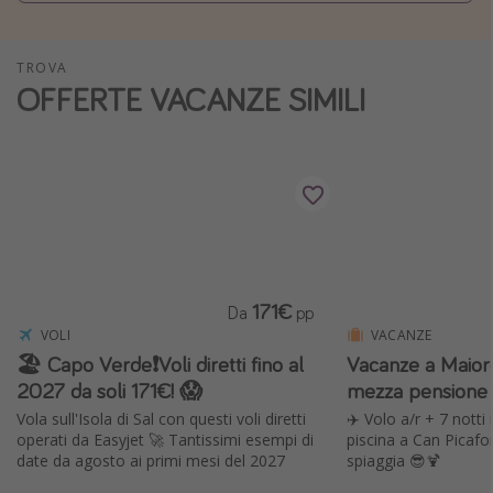
Vacanze con bambini
Vacanze al mare
TROVA
OFFERTE VACANZE SIMILI
Viaggi per single
Altri argomenti
Travel magazine
Calendario di viaggio
Festività del 2026
171€
Città più visitate
Da
pp
VOLI
VACANZE
🏖️ Capo Verde❗️Voli diretti fino al
Vacanze a Maiorc
2027 da soli 171€! 😱
mezza pensione
Vola sull'Isola di Sal con questi voli diretti
✈️ Volo a/r + 7 notti 
operati da Easyjet 🚀 Tantissimi esempi di
piscina a Can Picafor
date da agosto ai primi mesi del 2027
spiaggia 😎🍹