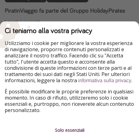
PiratinViaggio fa parte del Gruppo HolidayPirates
I nostri mercati
Ci teniamo alla vostra privacy
HolidayPirates
VakantiePiraten
WakacyjniPiraci
VoyagesPirates
Utilizziamo i cookie per migliorare la vostra esperienza
Ferienpiraten
Urlaubspiraten
di navigazione, proporre contenuti personalizzati e
Urlaubspiraten
ViajerosPiratas
analizzare il nostro traffico. Facendo clic su "Accetta
TravelPirates
tutto", l'utente accetta questo e acconsente alla
condivisione di queste informazioni con terze parti e al
Il nostro gruppo
trattamento dei suoi dati negli Stati Uniti. Per ulteriori
HolidayPirates Group
informazioni, leggere la nostra
.
informativa sulla privacy
Conoscici meglio
Informazioni legali
È possibile modificare le proprie preferenze in qualsiasi
momento. In caso di rifiuto, utilizzeremo solo i cookie
Chi siamo
Termini d' Uso
essenziali e, purtroppo, non riceverete alcun contenuto
personalizzato.
Lavora con noi
Informativa sulla privacy
Stampa
Note legali
Solo essenziali
Partner
Gestione dei servizi