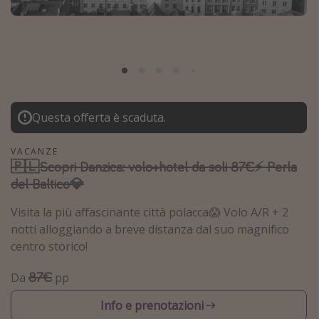
Grecia
Baleari
Egitto
Tunisia
Malta
Questa offerta è scaduta.
Canarie
VACANZE
Capo Verde
🇵🇱Scopri Danzica: volo+hotel da soli 87€⚡️ Perla
del Baltico💎
Tipo di vacanza
Visita la più affascinante città polacca😱 Volo A/R + 2
Vacanze last minute
notti alloggiando a breve distanza dal suo magnifico
centro storico!
Vacanze all inclusive
Vacanze estate 2026
87€
Da
pp
Vacanze di Pasqua 2026
Info e prenotazioni
Last minute capodanno