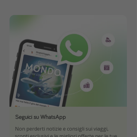
Seguici su WhatsApp
Scarica la nostra App
Non perderti notizie e consigli sui viaggi,
Sii il primo a conoscere le migliori offerte di
sconti esclusivi e le migliori offerte per le tue
viaggio