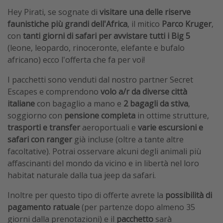
Hey Pirati, se sognate di
visitare una delle riserve
faunistiche più grandi dell'Africa
, il mitico
Parco Kruger
,
con
tanti giorni di safari per avvistare tutti i Big 5
(leone, leopardo, rinoceronte, elefante e bufalo
africano) ecco l'offerta che fa per voi!
I pacchetti sono venduti dal nostro partner Secret
Escapes e comprendono
volo a/r da diverse città
italiane
con bagaglio a mano e
2 bagagli da stiva
,
soggiorno con
pensione completa
in ottime strutture,
trasporti e transfer
aeroportuali e
varie escursioni e
safari con ranger
già incluse (oltre a tante altre
facoltative). Potrai osservare alcuni degli animali più
affascinanti del mondo da vicino e in libertà nel loro
habitat naturale dalla tua jeep da safari.
Inoltre per questo tipo di offerte avrete la
possibilità di
pagamento ratuale
(per partenze dopo almeno 35
giorni dalla prenotazioni) e il
pacchetto
sarà