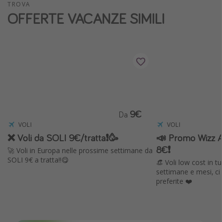
TROVA
Vacanze con bambini
OFFERTE VACANZE SIMILI
Vacanze al mare
Viaggi per single
Altri argomenti
Travel magazine
Calendario di viaggio
9€
Da
Festività del 2026
VOLI
VOLI
❌ Voli da SOLI 9€/tratta❗️🥳
📣 Promo Wizz Ai
Città più visitate
8€❗️
🚀 Voli in Europa nelle prossime settimane da
SOLI 9€ a tratta!!😋
👒 Voli low cost in 
settimane e mesi, ci
preferite ❤️