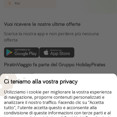
Rss
Vuoi ricevere le nostre ultime offerte
Scarica la nostra app e non perdere più nessuna
offerta
PiratinViaggio fa parte del Gruppo HolidayPirates
I nostri mercati
Ci teniamo alla vostra privacy
HolidayPirates
VakantiePiraten
WakacyjniPiraci
VoyagesPirates
Utilizziamo i cookie per migliorare la vostra esperienza
Ferienpiraten
Urlaubspiraten
di navigazione, proporre contenuti personalizzati e
Urlaubspiraten
ViajerosPiratas
analizzare il nostro traffico. Facendo clic su "Accetta
TravelPirates
tutto", l'utente accetta questo e acconsente alla
condivisione di queste informazioni con terze parti e al
Il nostro gruppo