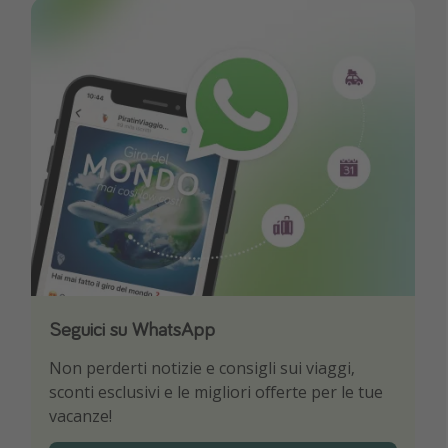
Seguici su WhatsApp
Scarica la nostra App
Non perderti notizie e consigli sui viaggi,
Sii il primo a conoscere le migliori offerte di
sconti esclusivi e le migliori offerte per le tue
viaggio
vacanze!