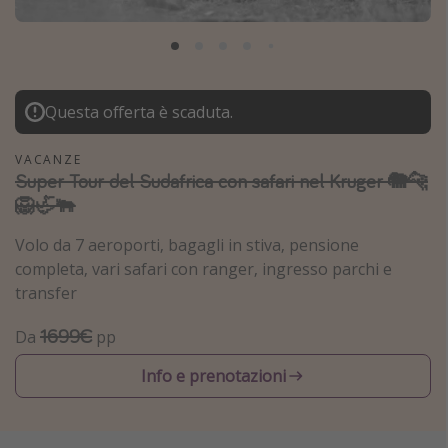
Grecia
Baleari
Egitto
Questa offerta è scaduta.
Tunisia
Malta
VACANZE
Super Tour del Sudafrica con safari nel Kruger 🐘🐆
Canarie
🦁🦏🐃
Capo Verde
Volo da 7 aeroporti, bagagli in stiva, pensione
completa, vari safari con ranger, ingresso parchi e
Tipo di vacanza
transfer
Vacanze last minute
1699€
Da
pp
Vacanze all inclusive
Info e prenotazioni
Vacanze estate 2026
Vacanze di Pasqua 2026
Last minute capodanno