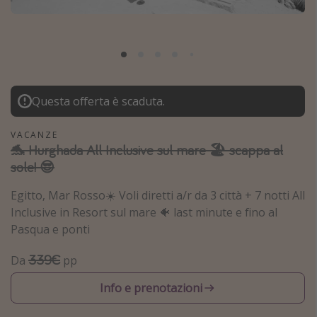
Grecia
Baleari
Egitto
Tunisia
Questa offerta è scaduta.
Malta
Canarie
VACANZE
🐬 Hurghada All Inclusive sul mare 🏖 scappa al
Capo Verde
sole! 😎
Tipo di vacanza
Egitto, Mar Rosso☀️ Voli diretti a/r da 3 città + 7 notti All
Inclusive in Resort sul mare 🐠 last minute e fino al
Vacanze last minute
Pasqua e ponti
Vacanze all inclusive
339€
Da
pp
Vacanze estate 2026
Info e prenotazioni
Vacanze di Pasqua 2026
Last minute capodanno