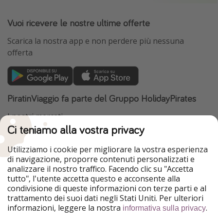
Vuoi ricevere le nostre ultime offerte
Scarica la nostra app e non perdere più nessuna
offerta
PiratinViaggio fa parte del Gruppo HolidayPirates
I nostri mercati
Ci teniamo alla vostra privacy
HolidayPirates
VakantiePiraten
WakacyjniPiraci
VoyagesPirates
Utilizziamo i cookie per migliorare la vostra esperienza
Ferienpiraten
Urlaubspiraten
di navigazione, proporre contenuti personalizzati e
Urlaubspiraten
ViajerosPiratas
analizzare il nostro traffico. Facendo clic su "Accetta
TravelPirates
tutto", l'utente accetta questo e acconsente alla
condivisione di queste informazioni con terze parti e al
Il nostro gruppo
trattamento dei suoi dati negli Stati Uniti. Per ulteriori
HolidayPirates Group
informazioni, leggere la nostra
.
informativa sulla privacy