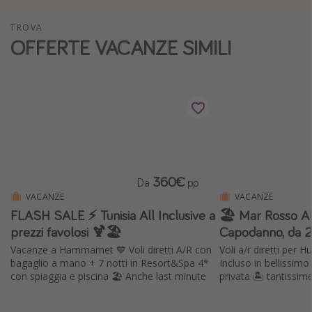
Vacanze con bambini
TROVA
Vacanze al mare
OFFERTE VACANZE SIMILI
Viaggi per single
Altri argomenti
Travel magazine
Calendario di viaggio
Festività del 2026
360€
Da
pp
Città più visitate
VACANZE
VACANZE
FLASH SALE ⚡️ Tunisia All Inclusive a
🏖 Mar Rosso All
prezzi favolosi 🍹🏖️
Vacanze a Hammamet 💙 Voli diretti A/R con
Voli a/r diretti per 
bagaglio a mano + 7 notti in Resort&Spa 4*
Incluso in bellissim
con spiaggia e piscina 🏖️ Anche last minute
privata 🏝️ tan