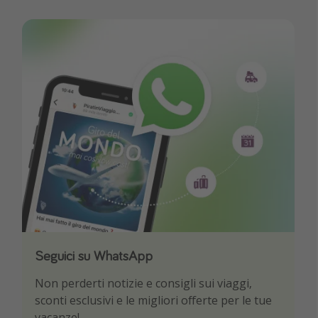
Seguici su WhatsApp
Scarica la nostra App
Non perderti notizie e consigli sui viaggi,
Sii il primo a conoscere le migliori offerte di
sconti esclusivi e le migliori offerte per le tue
viaggio
vacanze!