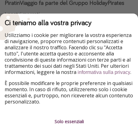
PiratinViaggio fa parte del Gruppo HolidayPirates
I nostri mercati
Ci teniamo alla vostra privacy
HolidayPirates
VakantiePiraten
WakacyjniPiraci
VoyagesPirates
Utilizziamo i cookie per migliorare la vostra esperienza
Ferienpiraten
Urlaubspiraten
di navigazione, proporre contenuti personalizzati e
Urlaubspiraten
ViajerosPiratas
analizzare il nostro traffico. Facendo clic su "Accetta
TravelPirates
tutto", l'utente accetta questo e acconsente alla
condivisione di queste informazioni con terze parti e al
Il nostro gruppo
trattamento dei suoi dati negli Stati Uniti. Per ulteriori
HolidayPirates Group
informazioni, leggere la nostra
.
informativa sulla privacy
Conoscici meglio
Informazioni legali
È possibile modificare le proprie preferenze in qualsiasi
momento. In caso di rifiuto, utilizzeremo solo i cookie
Chi siamo
Termini d' Uso
essenziali e, purtroppo, non riceverete alcun contenuto
personalizzato.
Lavora con noi
Informativa sulla privacy
Stampa
Note legali
Solo essenziali
Partner
Gestione dei servizi