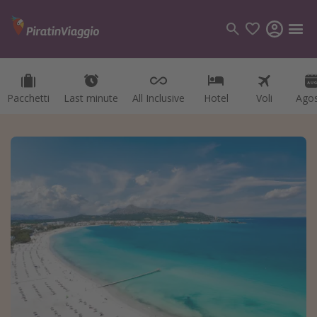
Pacchetti
Last minute
All Inclusive
Hotel
Voli
Ago
Categorie
Voli
Hotel
Vacanze
Crociere
Destinazioni
Tutte le destinazioni
Italia
Albania