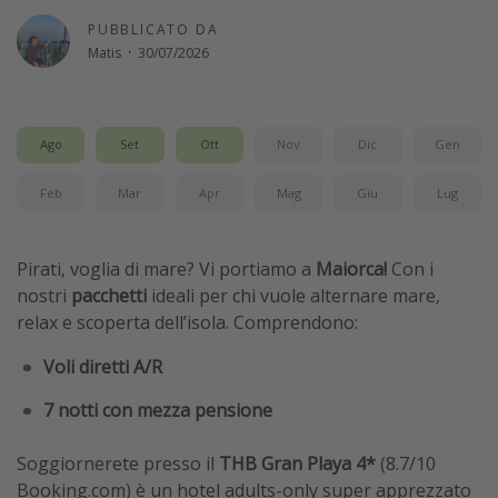
Vacanze con bambini
PUBBLICATO DA
Matis
·
30/07/2026
Vacanze al mare
Viaggi per single
Ago
Set
Ott
Nov
Dic
Gen
Altri argomenti
Feb
Mar
Apr
Mag
Giu
Lug
Travel magazine
Calendario di viaggio
Pirati, voglia di mare? Vi portiamo a
Maiorca!
Con i
Festività del 2026
nostri
pacchetti
ideali per chi vuole alternare mare,
Città più visitate
relax e scoperta dell’isola. Comprendono:
Voli diretti A/R
7 notti con mezza pensione
Soggiornerete presso il
THB Gran Playa 4*
(8.7/10
Booking.com) è un hotel adults-only super apprezzato