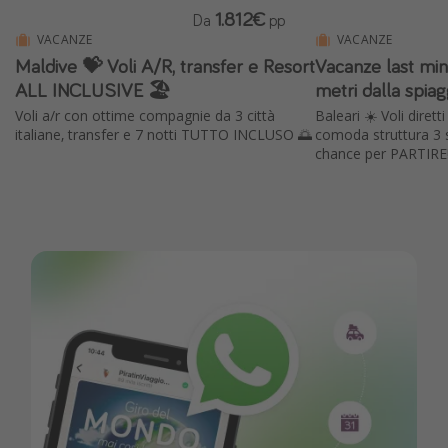
1.812€
Da
pp
VACANZE
VACANZE
Maldive 💝 Voli A/R, transfer e Resort
Vacanze last min
ALL INCLUSIVE 🏖️
metri dalla spiag
Voli a/r con ottime compagnie da 3 città
Baleari ☀️ Voli dirett
italiane, transfer e 7 notti TUTTO INCLUSO 🌅
comoda struttura 3 s
chance per PARTIRE!