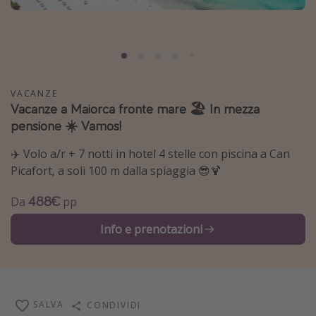
Grecia
Baleari
Egitto
Tunisia
VACANZE
Vacanze a Maiorca fronte mare 🏖️ In mezza
Malta
pensione ☀️ Vamos!
Canarie
Capo Verde
✈️ Volo a/r + 7 notti in hotel 4 stelle con piscina a Can
Picafort, a soli 100 m dalla spiaggia 😎🍹
Tipo di vacanza
488€
Da
pp
Vacanze last minute
Info e prenotazioni
Vacanze all inclusive
Vacanze estate 2026
Vacanze di Pasqua 2026
SALVA
CONDIVIDI
Last minute capodanno