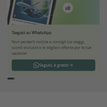
Seguici su WhatsApp
Scarica la nostra App
Non perderti notizie e consigli sui viaggi,
Sii il primo a conoscere le migliori offerte di
sconti esclusivi e le migliori offerte per le tue
viaggio
vacanze!
Seguici, è gratis!