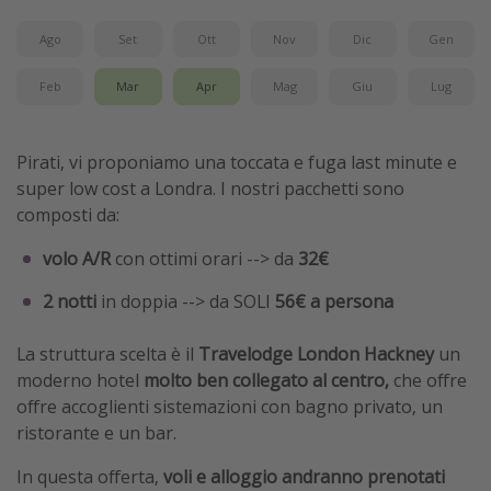
Ago
Set
Ott
Nov
Dic
Gen
Feb
Mar
Apr
Mag
Giu
Lug
Pirati, vi proponiamo una toccata e fuga last minute e
super low cost a Londra. I nostri pacchetti sono
composti da:
volo A/R
con ottimi orari --> da
32€
2 notti
in doppia --> da SOLI
56€ a persona
La struttura scelta è il
Travelodge London Hackney
un
moderno hotel
molto ben collegato al centro,
che offre
offre accoglienti sistemazioni con bagno privato, un
ristorante e un bar.
In questa offerta,
voli e alloggio andranno prenotati