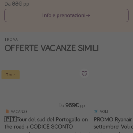
88€
Da
pp
Vacanze con bambini
Info e prenotazioni
Vacanze al mare
Viaggi per single
TROVA
Altri argomenti
OFFERTE VACANZE SIMILI
Travel magazine
Calendario di viaggio
Festività del 2026
Tour
Città più visitate
969€
Da
pp
VACANZE
VOLI
🇵🇹Tour del sud del Portogallo on
PROMO Ryanair ✈
the road + CODICE SCONTO
settembre! Voli 