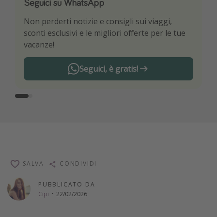
Seguici su WhatsApp
Scarica la nostra App
Non perderti notizie e consigli sui viaggi,
Sii il primo a conoscere le migliori offerte di
sconti esclusivi e le migliori offerte per le tue
viaggio
vacanze!
Seguici, è gratis!
SALVA
CONDIVIDI
PUBBLICATO DA
Cipi
·
22/02/2026