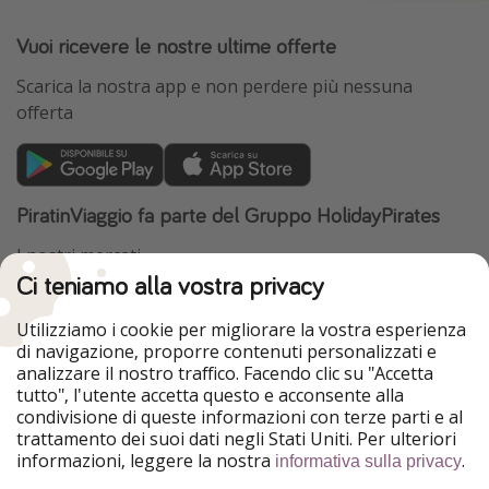
Vuoi ricevere le nostre ultime offerte
Scarica la nostra app e non perdere più nessuna
offerta
PiratinViaggio fa parte del Gruppo HolidayPirates
I nostri mercati
Ci teniamo alla vostra privacy
HolidayPirates
VakantiePiraten
WakacyjniPiraci
VoyagesPirates
Utilizziamo i cookie per migliorare la vostra esperienza
Ferienpiraten
Urlaubspiraten
di navigazione, proporre contenuti personalizzati e
Urlaubspiraten
ViajerosPiratas
analizzare il nostro traffico. Facendo clic su "Accetta
TravelPirates
tutto", l'utente accetta questo e acconsente alla
condivisione di queste informazioni con terze parti e al
Il nostro gruppo
trattamento dei suoi dati negli Stati Uniti. Per ulteriori
HolidayPirates Group
informazioni, leggere la nostra
.
informativa sulla privacy