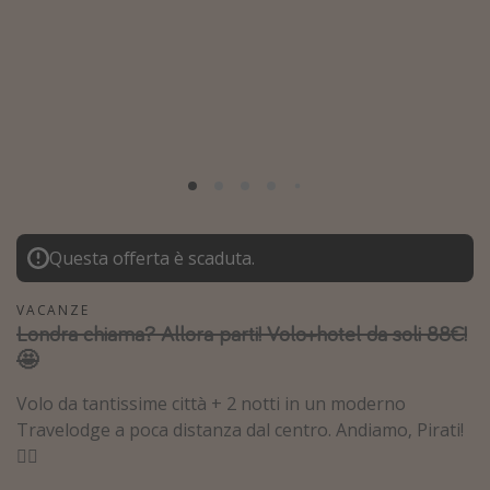
Grecia
Baleari
Egitto
Tunisia
Malta
Canarie
Capo Verde
Questa offerta è scaduta.
Tipo di vacanza
VACANZE
Londra chiama? Allora parti! Volo+hotel da soli 88€!
Vacanze last minute
🤩
Vacanze all inclusive
Volo da tantissime città + 2 notti in un moderno
Vacanze estate 2026
Travelodge a poca distanza dal centro. Andiamo, Pirati!
Vacanze di Pasqua 2026
🏴‍☠️
Last minute capodanno