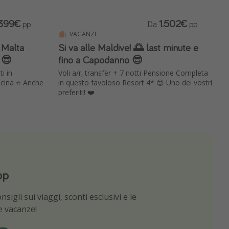
399€
1.502€
pp
Da
pp
VACANZE
Malta
Si va alle Maldive! 🌅 last minute e
 😎
fino a Capodanno 😎
ti in
Voli a/r, transfer + 7 notti Pensione Completa
scina ⭐️ Anche
in questo favoloso Resort 4* 😍 Uno dei vostri
preferiti! ❤️
pp
App
sigli sui viaggi, sconti esclusivi e le
e migliori offerte di viaggio
ue vacanze!