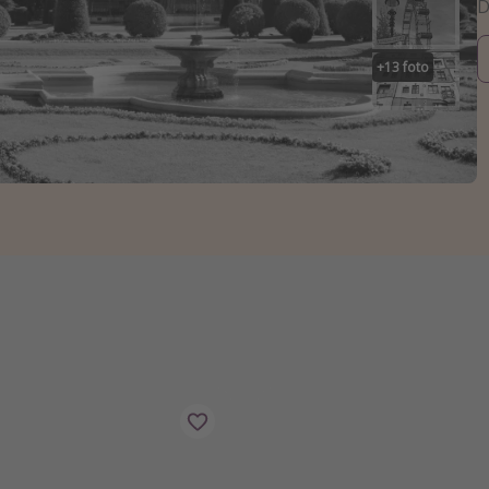
+
13
foto