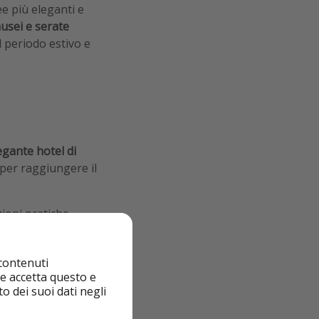
e più eleganti e
musei e serate
l periodo estivo e
egante hotel di
per raggiungere il
ioni pratiche,
ina dedicata a
 contenuti
nte accetta questo e
o dei suoi dati negli