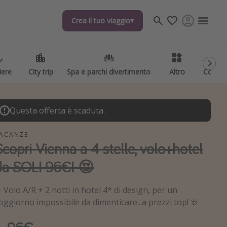
Crea il tuo viaggio
Crea il tuo viaggio
iere
iere
City trip
City trip
Spa e parchi divertimento
Spa e parchi divertimento
Altro
Altro
Codici
Codici
Questa offerta è scaduta.
ACANZE
Scopri Vienna a 4 stelle, volo+hotel
da SOLI 96€! 😍
️ Volo A/R + 2 notti in hotel 4* di design, per un
oggiorno impossibile da dimenticare...a prezzi top! 🫶