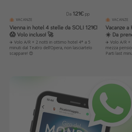
121€
Da
pp
VACANZE
VACANZE
Vienna in hotel 4 stelle da SOLI 121€!
Vacanze a 
😱 Volo incluso! 🚀
☀️ Da pren
✈️ Volo A/R + 2 notti in ottimo hotel 4* a 5
✈️ Volo A/R +
minuti dal Teatro dell’Opera, non lasciartelo
mezza pension
scappare! 😍
Parti last min