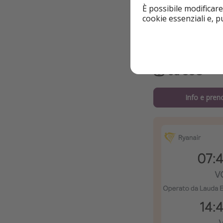
Dettagli
È possibile modificare
cookie essenziali e, 
Volo da
VENEZ
📆
14 - 16 giu
💰
da 33€
Info e pren