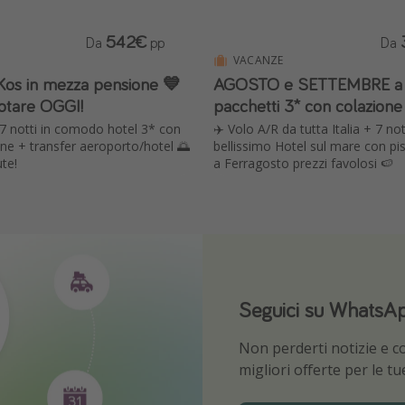
542€
Da
pp
Da
VACANZE
Kos in mezza pensione 💙
AGOSTO e SETTEMBRE a 
otare OGGI!
pacchetti 3* con colazione
 7 notti in comodo hotel 3* con
✈️ Volo A/R da tutta Italia + 7 not
e + transfer aeroporto/hotel 🌅
bellissimo Hotel sul mare con pi
ute!
a Ferragosto prezzi favolosi 🍉
Seguici su WhatsA
Scarica la nostra 
Non perderti notizie e con
Sii il primo a conoscere l
migliori offerte per le t