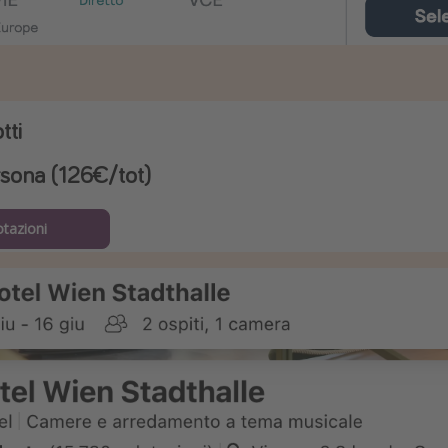
tti
sona (126€/tot)
otazioni