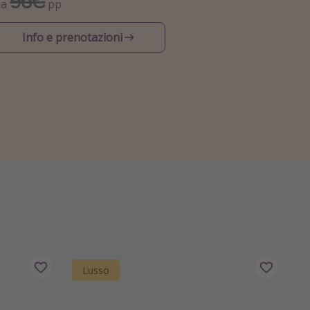
96€
Da
pp
Info e prenotazioni
Lusso