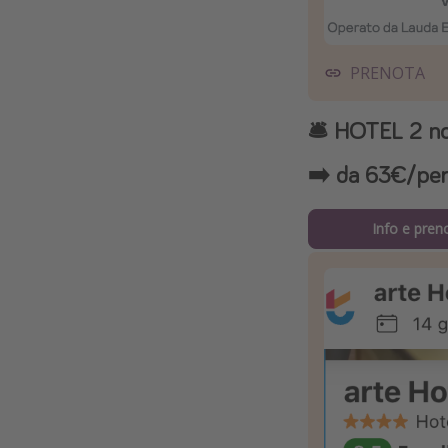
PRENOTA
🛎️ HOTEL 2 no
➡️ da 63€/per
Info e pren