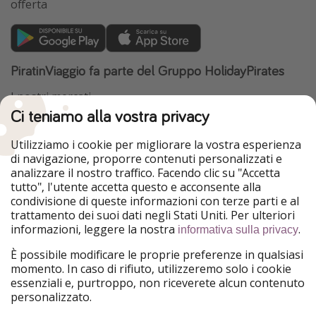
offerta
PiratinViaggio fa parte del Gruppo HolidayPirates
I nostri mercati
Ci teniamo alla vostra privacy
HolidayPirates
VakantiePiraten
WakacyjniPiraci
VoyagesPirates
Utilizziamo i cookie per migliorare la vostra esperienza
Ferienpiraten
Urlaubspiraten
di navigazione, proporre contenuti personalizzati e
Urlaubspiraten
ViajerosPiratas
analizzare il nostro traffico. Facendo clic su "Accetta
TravelPirates
tutto", l'utente accetta questo e acconsente alla
condivisione di queste informazioni con terze parti e al
Il nostro gruppo
trattamento dei suoi dati negli Stati Uniti. Per ulteriori
HolidayPirates Group
informazioni, leggere la nostra
.
informativa sulla privacy
Conoscici meglio
Informazioni legali
È possibile modificare le proprie preferenze in qualsiasi
momento. In caso di rifiuto, utilizzeremo solo i cookie
Chi siamo
Termini d' Uso
essenziali e, purtroppo, non riceverete alcun contenuto
personalizzato.
Lavora con noi
Informativa sulla privacy