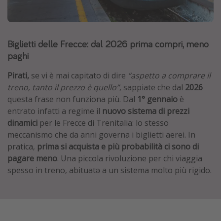
Grecia
Baleari
Biglietti delle Frecce: dal 2026 prima compri, meno
Egitto
paghi
Tunisia
Malta
Pirati,
se vi è mai capitato di dire
“aspetto a comprare il
treno, tanto il prezzo è quello”
, sappiate che dal
2026
Canarie
questa frase non funziona più. Dal
1° gennaio
è
Capo Verde
entrato infatti a regime il
nuovo sistema di prezzi
dinamici
per le Frecce di Trenitalia: lo stesso
meccanismo che da anni governa i biglietti aerei. In
Tipo di vacanza
pratica,
prima si acquista e più probabilità ci sono di
Vacanze last minute
pagare meno
. Una piccola rivoluzione per chi viaggia
spesso in treno, abituatə a un sistema molto più rigido.
Vacanze all inclusive
Vacanze estate 2026
Vacanze di Pasqua 2026
Last minute capodanno