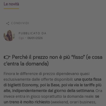
Le novità
Vacanze con bambini
Vacanze al mare
Viaggi per single
CONDIVIDI
PUBBLICATO DA
Altri argomenti
Cipi
·
06/01/2026
Travel magazine
Calendario di viaggio
👉 Perché il prezzo non è più “fisso” (e cosa
Festività del 2026
c’entra la domanda)
Città più visitate
Finora le differenze di prezzo dipendevano quasi
esclusivamente dalle offerte disponibili:
una quota fissa
di biglietti Economy, poi la Base, poi via via le tariffe più
alte, indipendentemente dal giorno della settimana
. Ora
invece entra in gioco soprattutto la domanda reale:
se
un treno è molto richiesto
(weekend, orari business,