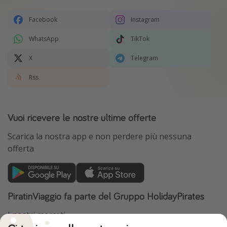
Facebook
Instagram
WhatsApp
TikTok
X
Telegram
Rss
Vuoi ricevere le nostre ultime offerte
Scarica la nostra app e non perdere più nessuna
offerta
PiratinViaggio fa parte del Gruppo HolidayPirates
I nostri mercati