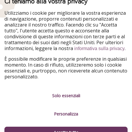
Ci teniamo alla vostra privacy
HolidayPirates
VakantiePiraten
WakacyjniPiraci
VoyagesPirates
Utilizziamo i cookie per migliorare la vostra esperienza
Ferienpiraten
Urlaubspiraten
di navigazione, proporre contenuti personalizzati e
Urlaubspiraten
ViajerosPiratas
analizzare il nostro traffico. Facendo clic su "Accetta
TravelPirates
tutto", l'utente accetta questo e acconsente alla
condivisione di queste informazioni con terze parti e al
Il nostro gruppo
trattamento dei suoi dati negli Stati Uniti. Per ulteriori
HolidayPirates Group
informazioni, leggere la nostra
.
informativa sulla privacy
Conoscici meglio
Informazioni legali
È possibile modificare le proprie preferenze in qualsiasi
momento. In caso di rifiuto, utilizzeremo solo i cookie
Chi siamo
Termini d' Uso
essenziali e, purtroppo, non riceverete alcun contenuto
personalizzato.
Lavora con noi
Informativa sulla privacy
Stampa
Note legali
Solo essenziali
Partner
Gestione dei servizi
Personalizza
Sostenibilità
Cosa dicono di noi