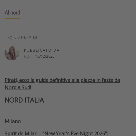
Vacanze con bambini
Al nord
Vacanze al mare
Viaggi per single
CONDIVIDI
Altri argomenti
PUBBLICATO DA
Travel magazine
Cipi
·
16/12/2025
Calendario di viaggio
Festività del 2026
Pirati, ecco la guida definitiva alle piazze in festa da
Città più visitate
Nord a Sud!
NORD ITALIA
Milano
Spirit de Milan – “New Year’s Eve Night 2026”: