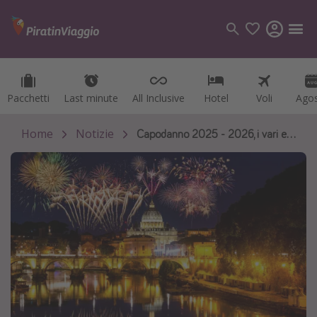
Pacchetti
Pacchetti
Last minute
Last minute
All Inclusive
All Inclusive
Hotel
Hotel
Voli
Voli
Ago
Ago
Categorie
Voli
Home
Notizie
Capodanno 2025 - 2026, i vari eventi
Hotel
Vacanze
Crociere
Destinazioni
Tutte le destinazioni
Italia
Albania