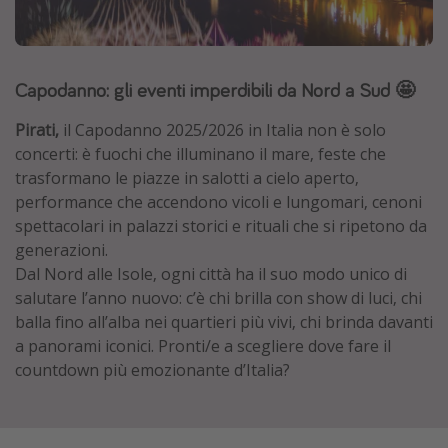
Grecia
Baleari
Capodanno: gli eventi imperdibili da Nord a Sud 🤩
Egitto
Tunisia
Pirati,
il Capodanno 2025/2026 in Italia non è solo
Malta
concerti: è fuochi che illuminano il mare, feste che
trasformano le piazze in salotti a cielo aperto,
Canarie
performance che accendono vicoli e lungomari, cenoni
Capo Verde
spettacolari in palazzi storici e rituali che si ripetono da
generazioni.
Dal Nord alle Isole, ogni città ha il suo modo unico di
Tipo di vacanza
salutare l’anno nuovo: c’è chi brilla con show di luci, chi
Vacanze last minute
balla fino all’alba nei quartieri più vivi, chi brinda davanti
Vacanze all inclusive
a panorami iconici. Pronti/e a scegliere dove fare il
countdown più emozionante d’Italia?
Vacanze estate 2026
Vacanze di Pasqua 2026
Last minute capodanno