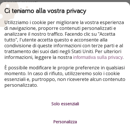
I nostri mercati
Ci teniamo alla vostra privacy
HolidayPirates
VakantiePiraten
WakacyjniPiraci
VoyagesPirates
Utilizziamo i cookie per migliorare la vostra esperienza
Ferienpiraten
Urlaubspiraten
di navigazione, proporre contenuti personalizzati e
Urlaubspiraten
ViajerosPiratas
analizzare il nostro traffico. Facendo clic su "Accetta
TravelPirates
tutto", l'utente accetta questo e acconsente alla
condivisione di queste informazioni con terze parti e al
Il nostro gruppo
trattamento dei suoi dati negli Stati Uniti. Per ulteriori
HolidayPirates Group
informazioni, leggere la nostra
.
informativa sulla privacy
Conoscici meglio
Informazioni legali
È possibile modificare le proprie preferenze in qualsiasi
momento. In caso di rifiuto, utilizzeremo solo i cookie
Chi siamo
Termini d' Uso
essenziali e, purtroppo, non riceverete alcun contenuto
personalizzato.
Lavora con noi
Informativa sulla privacy
Stampa
Note legali
Solo essenziali
Partner
Gestione dei servizi
Personalizza
Sostenibilità