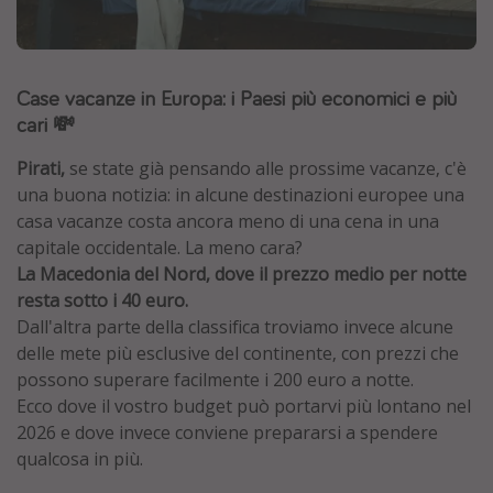
Grecia
Baleari
Case vacanze in Europa: i Paesi più economici e più
Egitto
cari 💸
Tunisia
Malta
Pirati,
se state già pensando alle prossime vacanze, c'è
una buona notizia: in alcune destinazioni europee una
Canarie
casa vacanze costa ancora meno di una cena in una
Capo Verde
capitale occidentale. La meno cara?
La Macedonia del Nord, dove il prezzo medio per notte
resta sotto i 40 euro.
Tipo di vacanza
Dall'altra parte della classifica troviamo invece alcune
Vacanze last minute
delle mete più esclusive del continente, con prezzi che
possono superare facilmente i 200 euro a notte.
Vacanze all inclusive
Ecco dove il vostro budget può portarvi più lontano nel
Vacanze estate 2026
2026 e dove invece conviene prepararsi a spendere
Vacanze di Pasqua 2026
qualcosa in più.
Last minute capodanno