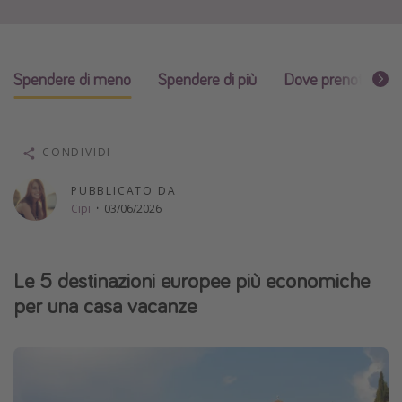
Vacanze con bambini
Vacanze al mare
Spendere di meno
Spendere di più
Dove prenotare?
Viaggi per single
Altri argomenti
CONDIVIDI
Travel magazine
PUBBLICATO DA
Calendario di viaggio
Cipi
·
03/06/2026
Festività del 2026
Città più visitate
Le 5 destinazioni europee più economiche
per una casa vacanze