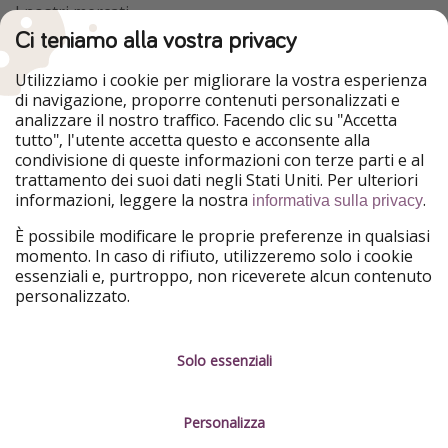
I nostri mercati
Ci teniamo alla vostra privacy
HolidayPirates
VakantiePiraten
WakacyjniPiraci
VoyagesPirates
Utilizziamo i cookie per migliorare la vostra esperienza
Ferienpiraten
Urlaubspiraten
di navigazione, proporre contenuti personalizzati e
Urlaubspiraten
ViajerosPiratas
analizzare il nostro traffico. Facendo clic su "Accetta
TravelPirates
tutto", l'utente accetta questo e acconsente alla
condivisione di queste informazioni con terze parti e al
Il nostro gruppo
trattamento dei suoi dati negli Stati Uniti. Per ulteriori
HolidayPirates Group
informazioni, leggere la nostra
.
informativa sulla privacy
Conoscici meglio
Informazioni legali
È possibile modificare le proprie preferenze in qualsiasi
momento. In caso di rifiuto, utilizzeremo solo i cookie
Chi siamo
Termini d' Uso
essenziali e, purtroppo, non riceverete alcun contenuto
personalizzato.
Lavora con noi
Informativa sulla privacy
Stampa
Note legali
Solo essenziali
Partner
Gestione dei servizi
Personalizza
Sostenibilità