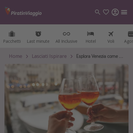
Pacchetti
Pacchetti
Last minute
Last minute
All Inclusive
All Inclusive
Hotel
Hotel
Voli
Voli
Ago
Ago
Categorie
Voli
Home
Lasciati Ispirare
Esplora Venezia come un locale
Hotel
Vacanze
Crociere
Destinazioni
Tutte le destinazioni
Italia
Albania