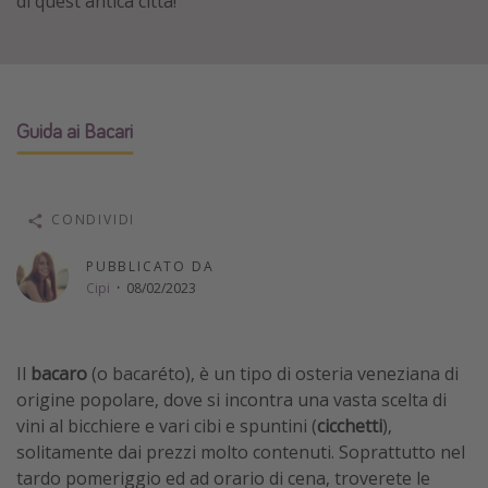
di quest'antica città!
Vacanze con bambini
Vacanze al mare
Viaggi per single
Guida ai Bacari
Altri argomenti
Travel magazine
CONDIVIDI
Calendario di viaggio
PUBBLICATO DA
Festività del 2026
Cipi
·
08/02/2023
Città più visitate
Il
bacaro
(o bacaréto), è un tipo di osteria veneziana di
origine popolare, dove si incontra una vasta scelta di
vini al bicchiere e vari cibi e spuntini (
cicchetti
),
solitamente dai prezzi molto contenuti. Soprattutto nel
tardo pomeriggio ed ad orario di cena, troverete le