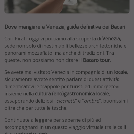
Grecia
Baleari
Dove mangiare a Venezia, guida definitiva dei Bacari
Egitto
Tunisia
Cari Pirati, oggi vi portiamo alla scoperta di
Venezia,
Malta
sede non solo di inestimabili bellezze architettoniche e
panorami mozzafiato, ma anche di tradizioni. Tra
Canarie
queste, non possiamo non citare il
Bacaro tour.
Capo Verde
Se avete mai visitato Venezia in compagnia di un l
ocale
,
sicuramente avrete sentito parlare di quest'attività:
Tipo di vacanza
d
imenticatevi le trappole per turisti ed immergetevi
insieme nella
cultura (eno)gastronomica locale
,
Vacanze last minute
assaporando deliziosi "
cicchetti
" e "
ombre
", buonissimi
Vacanze all inclusive
oltre che per tutte le tasche.
Vacanze estate 2026
Continuate a leggere per saperne di più ed
Vacanze di Pasqua 2026
accompagnarci in un questo viaggio virtuale tra le calli
Last minute capodanno