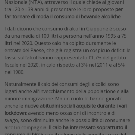
Nazionale (NTA), attraverso il quale chiede ai giovani
tra i 20 e i 39 anni di presentare le loro proposte
per
far tornare di moda il consumo di bevande alcoliche
.
I dati dicono che consumo di alcol in Giappone è sceso
da una media di 100 litri a persona nell’anno 1995 a 75
litri nel 2020. Questo calo ha colpito duramente le
entrate del Paese, che già registra un cospicuo deficit: le
tasse sull'alcol hanno rappresentato l'1,7% del gettito
fiscale nel 2020, in calo rispetto al 3% nel 2011 e al 5%
nel 1980.
Naturalmente il calo dei consumi degli alcolici sono
legati anche all’invecchiamento della popolazione e alla
minore immigrazione. Ma un ruolo lo hanno giocato
anche le
nuove abitudini sociali acquisite durante i vari
lockdown
: avendo meno occasioni di incontro e di
svago, sono diminuite anche le possibilità di consumare
alcol in compagnia.
Il calo ha interessato soprattutto il
consumo di birra
, con il volume delle vendite sceso del