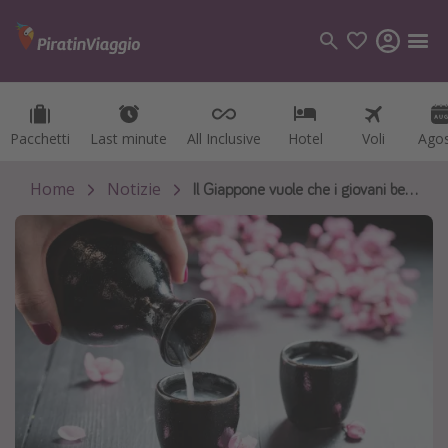
Pacchetti
Pacchetti
Last minute
Last minute
All Inclusive
All Inclusive
Hotel
Hotel
Voli
Voli
Ago
Ago
Categorie
Voli
Home
Notizie
Il Giappone vuole che i giovani bevano più alcool
Hotel
Vacanze
Crociere
Destinazioni
Tutte le destinazioni
Italia
Albania