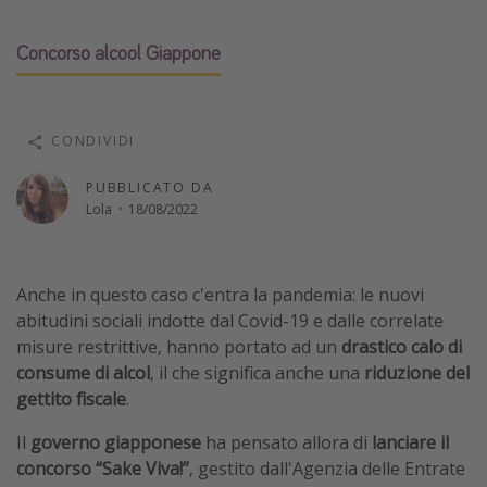
Vacanze con bambini
Concorso alcool Giappone
Vacanze al mare
Viaggi per single
CONDIVIDI
Altri argomenti
PUBBLICATO DA
Travel magazine
Lola
·
18/08/2022
Calendario di viaggio
Festività del 2026
Anche in questo caso c'entra la pandemia: le nuovi
Città più visitate
abitudini sociali indotte dal Covid-19 e dalle correlate
misure restrittive, hanno portato ad un
drastico calo di
consume di alcol
, il che significa anche una
riduzione del
gettito fiscale
.
Il
governo giapponese
ha pensato allora di
lanciare il
concorso “Sake Viva!”
, gestito dall'Agenzia delle Entrate