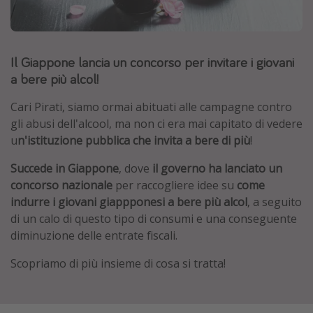
Grecia
Baleari
Il Giappone lancia un concorso per invitare i giovani
Egitto
a bere più alcol!
Tunisia
Malta
Cari Pirati, siamo ormai abituati alle campagne contro
gli abusi dell'alcool, ma non ci era mai capitato di vedere
Canarie
u
n'istituzione pubblica che invita a bere di più
!
Capo Verde
Succede in Giappone
, dove
il governo ha lanciato un
concorso nazionale
per raccogliere idee su
come
Tipo di vacanza
indurre i giovani giappponesi a bere più alcol
, a seguito
di un calo di questo tipo di consumi e una conseguente
Vacanze last minute
diminuzione delle entrate fiscali.
Vacanze all inclusive
Scopriamo di più insieme di cosa si tratta!
Vacanze estate 2026
Vacanze di Pasqua 2026
Last minute capodanno