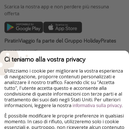
Scarica la nostra app e non perdere più nessuna
offerta
PiratinViaggio fa parte del Gruppo HolidayPirates
I nostri mercati
Ci teniamo alla vostra privacy
HolidayPirates
VakantiePiraten
WakacyjniPiraci
VoyagesPirates
Utilizziamo i cookie per migliorare la vostra esperienza
Ferienpiraten
Urlaubspiraten
di navigazione, proporre contenuti personalizzati e
Urlaubspiraten
ViajerosPiratas
analizzare il nostro traffico. Facendo clic su "Accetta
TravelPirates
tutto", l'utente accetta questo e acconsente alla
condivisione di queste informazioni con terze parti e al
Il nostro gruppo
trattamento dei suoi dati negli Stati Uniti. Per ulteriori
HolidayPirates Group
informazioni, leggere la nostra
.
informativa sulla privacy
Conoscici meglio
Informazioni legali
È possibile modificare le proprie preferenze in qualsiasi
momento. In caso di rifiuto, utilizzeremo solo i cookie
Chi siamo
Termini d' Uso
essenziali e, purtroppo, non riceverete alcun contenuto