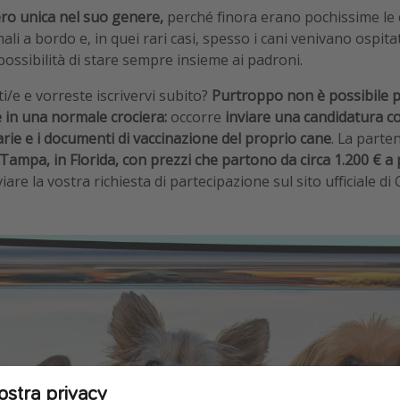
ero unica nel suo genere,
perché finora erano pochissime le
 a bordo e, in quei rari casi, spesso i cani venivano ospitati
possibilità di stare sempre insieme ai padroni.
ti/e e vorreste iscrivervi subito?
Purtroppo non è possibile 
 in una normale crociera:
occorre
inviare una candidatura co
tarie e i documenti di vaccinazione del proprio cane
. La parte
a Tampa, in Florida, con prezzi che partono da circa 1.200 € 
are la vostra richiesta di partecipazione sul sito ufficiale di 
ostra privacy