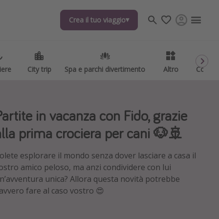
Crea il tuo viaggio
Crea il tuo viaggio
iere
iere
City trip
City trip
Spa e parchi divertimento
Spa e parchi divertimento
Altro
Altro
Codici
Codici
Partite in vacanza con Fido, grazie
alla prima crociera per cani 🐶🚢
olete esplorare il mondo senza dover lasciare a casa il
ostro amico peloso, ma anzi condividere con lui
n’avventura unica? Allora questa novità potrebbe
avvero fare al caso vostro 😍