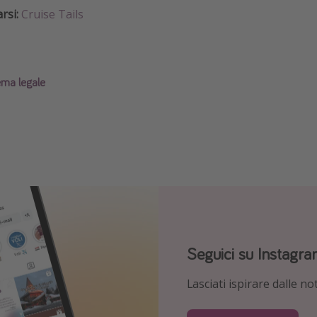
rsi:
Cruise Tails
ema legale
Seguici su Faceboo
Seguici su TikTok!
Seguici su Instagr
Esplora le nostre offerte 
Per conoscere le offerte 
Lasciati ispirare dalle not
Pirata!
viaggiare!