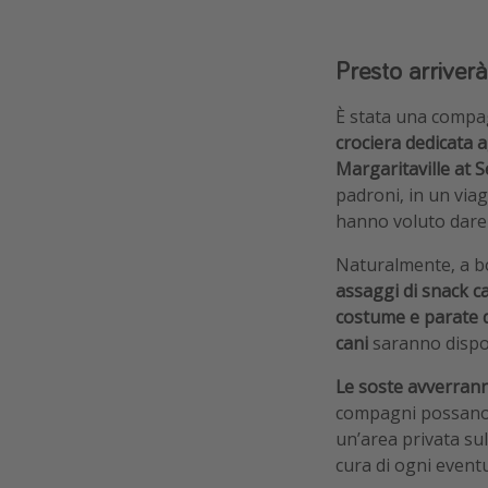
Presto arriverà
È stata una compag
crociera dedicata a
Margaritaville at S
padroni, in un viag
hanno voluto dare 
Naturalmente, a b
assaggi di snack ca
costume e parate 
cani
saranno dispo
Le soste avverranno
compagni possano g
un’area privata sul
cura di ogni eventu