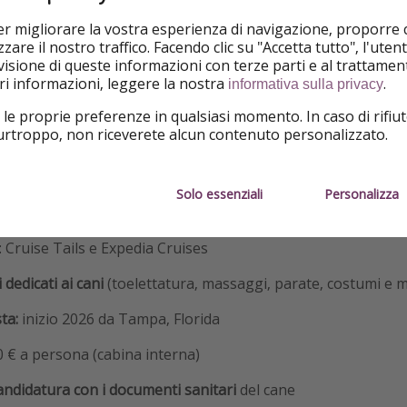
per migliorare la vostra esperienza di navigazione, proporre
zare il nostro traffico. Facendo clic su "Accetta tutto", l'ute
isione di queste informazioni con terze parti e al trattament
iori informazioni, leggere la nostra
.
informativa sulla privacy
 le proprie preferenze in qualsiasi momento. In caso di rifiut
purtroppo, non riceverete alcun contenuto personalizzato.
per cani al mondo
Solo essenziali
Personalizza
aville at Sea Islander
: Cruise Tails e Expedia Cruises
i dedicati ai cani
(toelettatura, massaggi, parate, costumi e m
ta:
inizio 2026 da Tampa, Florida
 € a persona (cabina interna)
andidatura con i documenti sanitari
del cane