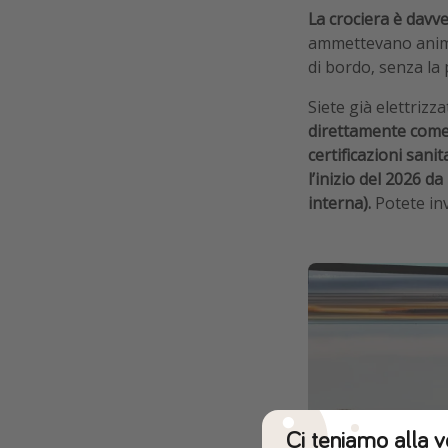
La crociera è davv
ammettevano animali
di bordo, senza la 
Siete già elettrizza
direttamente come
certificazioni sani
l’inizio del 2026 d
interna).
Potete invi
Ci teniamo alla v