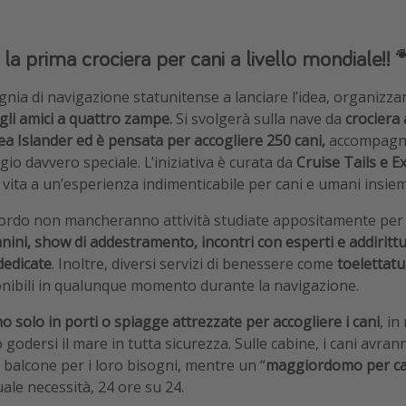
 la prima crociera per cani a livello mondiale!! 
nia di navigazione statunitense a lanciare l’idea, organizza
gli amici a quattro zampe.
Si svolgerà sulla nave da
crociera
ea Islander ed è pensata per accogliere 250 cani,
accompagnat
gio davvero speciale. L’iniziativa è curata da
Cruise Tails e E
vita a un’esperienza indimenticabile per cani e umani insiem
ordo non mancheranno attività studiate appositamente per i
nini, show di addestramento, incontri con esperti e addirittur
dedicate
. Inoltre, diversi servizi di benessere come
toelettatu
nibili in qualunque momento durante la navigazione.
 solo in porti o spiagge attrezzate per accogliere i cani
, in
odersi il mare in tutta sicurezza. Sulle cabine, i cani avran
 balcone per i loro bisogni, mentre un “
maggiordomo per ca
ale necessità, 24 ore su 24.