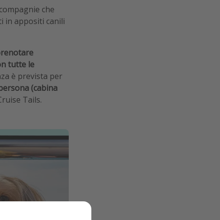
 compagnie che
 in appositi canili
prenotare
n tutte le
nza è prevista per
a persona (cabina
Cruise Tails.