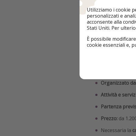
Utilizziamo i cookie 
personalizzati e analiz
acconsente alla condiv
Stati Uniti. Per ulter
È possibile modificare
cookie essenziali e, 
Tutte le info ℹ️
Prima crociera 
Nave
: Margarit
Organizzato da
Attività e serviz
Partenza previs
Prezzo:
da 1.200
Necessaria la
c