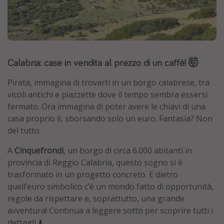
Grecia
Baleari
Egitto
Tunisia
Calabria: case in vendita al prezzo di un caffè! 🤯
Malta
Pirata, immagina di trovarti in un borgo calabrese, tra
Canarie
vicoli antichi e piazzette dove il tempo sembra essersi
fermato. Ora immagina di poter avere le chiavi di una
Capo Verde
casa proprio lì, sborsando solo un euro. Fantasia? Non
del tutto.
Tipo di vacanza
A
Cinquefrondi
, un borgo di circa 6.000 abitanti in
Vacanze last minute
provincia di Reggio Calabria, questo sogno si è
Vacanze all inclusive
trasformato in un progetto concreto. E dietro
quell’euro simbolico c’è un mondo fatto di opportunità,
Vacanze estate 2026
regole da rispettare e, soprattutto, una grande
Vacanze di Pasqua 2026
avventura! Continua a leggere sotto per scoprire tutti i
Last minute capodanno
dettagli ⬇️