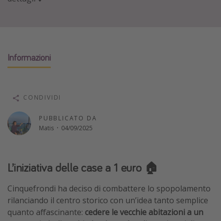
Vacanze con bambini
Vacanze al mare
Viaggi per single
Informazioni
Altri argomenti
Travel magazine
CONDIVIDI
Calendario di viaggio
PUBBLICATO DA
Festività del 2026
Matis
·
04/09/2025
Città più visitate
L’iniziativa delle case a 1 euro 🏠
Cinquefrondi ha deciso di combattere lo spopolamento
rilanciando il centro storico con un’idea tanto semplice
quanto affascinante:
cedere le vecchie abitazioni a un