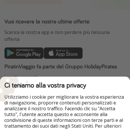
Vuoi ricevere le nostre ultime offerte
Scarica la nostra app e non perdere più nessuna
offerta
PiratinViaggio fa parte del Gruppo HolidayPirates
I nostri mercati
Ci teniamo alla vostra privacy
HolidayPirates
VakantiePiraten
WakacyjniPiraci
VoyagesPirates
Utilizziamo i cookie per migliorare la vostra esperienza
Ferienpiraten
Urlaubspiraten
di navigazione, proporre contenuti personalizzati e
Urlaubspiraten
ViajerosPiratas
analizzare il nostro traffico. Facendo clic su "Accetta
TravelPirates
tutto", l'utente accetta questo e acconsente alla
condivisione di queste informazioni con terze parti e al
Il nostro gruppo
trattamento dei suoi dati negli Stati Uniti. Per ulteriori
HolidayPirates Group