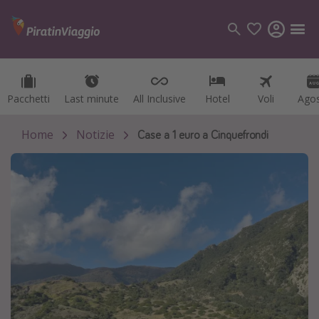
Pacchetti
Pacchetti
Last minute
Last minute
All Inclusive
All Inclusive
Hotel
Hotel
Voli
Voli
Ago
Ago
Categorie
Voli
Home
Notizie
Case a 1 euro a Cinquefrondi
Hotel
Vacanze
Crociere
Destinazioni
Tutte le destinazioni
Italia
Albania