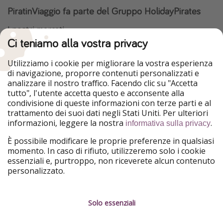
PiratinViaggio fa parte del Gruppo HolidayPirates
I nostri mercati
Ci teniamo alla vostra privacy
HolidayPirates
VakantiePiraten
WakacyjniPiraci
VoyagesPirates
Utilizziamo i cookie per migliorare la vostra esperienza
Ferienpiraten
Urlaubspiraten
di navigazione, proporre contenuti personalizzati e
Urlaubspiraten
ViajerosPiratas
analizzare il nostro traffico. Facendo clic su "Accetta
TravelPirates
tutto", l'utente accetta questo e acconsente alla
condivisione di queste informazioni con terze parti e al
Il nostro gruppo
trattamento dei suoi dati negli Stati Uniti. Per ulteriori
HolidayPirates Group
informazioni, leggere la nostra
.
informativa sulla privacy
Conoscici meglio
Informazioni legali
È possibile modificare le proprie preferenze in qualsiasi
momento. In caso di rifiuto, utilizzeremo solo i cookie
Chi siamo
Termini d' Uso
essenziali e, purtroppo, non riceverete alcun contenuto
personalizzato.
Lavora con noi
Informativa sulla privacy
Stampa
Note legali
Solo essenziali
Partner
Gestione dei servizi