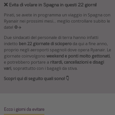
❌ Evita di volare in Spagna in questi 22 giorni!
Grecia
Baleari
Pirati, se avete in programma un viaggio in Spagna con
Ryanair nei prossimi mesi… meglio controllare subito le
Egitto
date! 🛑✈️
Tunisia
Due sindacati del personale di terra hanno infatti
Malta
indetto
ben 22 giornate di sciopero
da qui a fine anno,
Canarie
proprio negli aeroporti spagnoli dove opera Ryanair. Le
Capo Verde
giornate coinvolgono
weekend e ponti molto gettonati
,
e potrebbero portare a
ritardi, cancellazioni e disagi
vari
, soprattutto con i bagagli da stiva.
Tipo di vacanza
Scopri qui di seguito quali sono! 👇
Vacanze last minute
Vacanze all inclusive
Vacanze estate 2026
Vacanze di Pasqua 2026
Ecco i giorni da evitare
Last minute capodanno