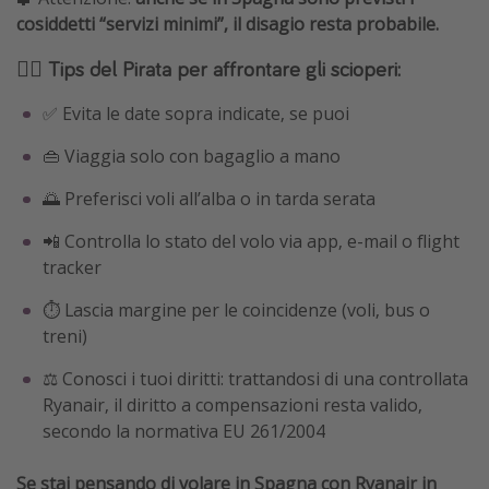
cosiddetti “servizi minimi”, il disagio resta probabile.
🏴‍☠️ Tips del Pirata per affrontare gli scioperi:
✅ Evita le date sopra indicate, se puoi
👜 Viaggia solo con bagaglio a mano
🌅 Preferisci voli all’alba o in tarda serata
📲 Controlla lo stato del volo via app, e-mail o flight
tracker
⏱️ Lascia margine per le coincidenze (voli, bus o
treni)
⚖️ Conosci i tuoi diritti: trattandosi di una controllata
Ryanair, il diritto a compensazioni resta valido,
secondo la normativa EU 261/2004
Se stai pensando di volare in Spagna con Ryanair in