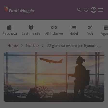
Pacchetti
Pacchetti
Last minute
Last minute
All Inclusive
All Inclusive
Hotel
Hotel
Voli
Voli
Ago
Ago
Categorie
Voli
Home
Notizie
22 giorni da evitare con Ryanair in Spagna nel 2025
Hotel
Vacanze
Crociere
Destinazioni
Tutte le destinazioni
Italia
Albania