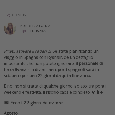
Vacanze con bambini
Vacanze al mare
CONDIVIDI
Viaggi per single
PUBBLICATO DA
Cipi
·
11/08/2025
Altri argomenti
Travel magazine
Pirati, attivate il radar!
⚠️ Se state pianificando un
Calendario di viaggio
viaggio in Spagna con Ryanair, c’è un dettaglio
importante che non potete ignorare:
il personale di
Festività del 2026
terra Ryanair in diversi aeroporti spagnoli sarà in
Città più visitate
sciopero per ben 22 giorni da qui a fine anno.
E no, non si tratta di qualche giorno isolato: tra ponti,
weekend e festività, il rischio caos è concreto. 🚫🧳✈️
📅 Ecco i 22 giorni da evitare:
Agosto: