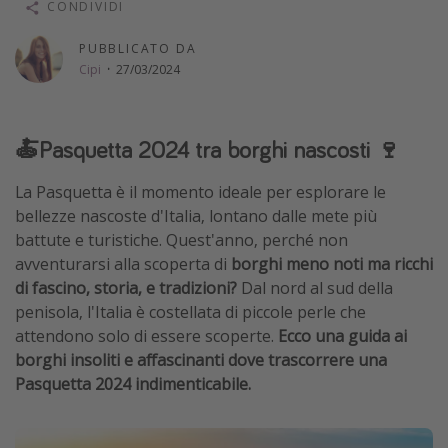
CONDIVIDI
Vacanze con bambini
PUBBLICATO DA
Vacanze al mare
Cipi
·
27/03/2024
Viaggi per single
🍝Pasquetta 2024 tra borghi nascosti 🍷
Altri argomenti
Travel magazine
La Pasquetta è il momento ideale per esplorare le
bellezze nascoste d'Italia, lontano dalle mete più
Calendario di viaggio
battute e turistiche. Quest'anno, perché non
Festività del 2026
avventurarsi alla scoperta di
borghi meno noti ma ricchi
Città più visitate
di fascino, storia, e tradizioni?
Dal nord al sud della
penisola, l'Italia è costellata di piccole perle che
attendono solo di essere scoperte.
Ecco una guida ai
borghi insoliti e affascinanti dove trascorrere una
Pasquetta 2024 indimenticabile.