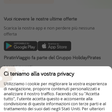
Vuoi ricevere le nostre ultime offerte
Scarica la nostra app e non perdere più nessuna
offerta
PiratinViaggio fa parte del Gruppo HolidayPirates
I nostri mercati
Ci teniamo alla vostra privacy
HolidayPirates
VakantiePiraten
WakacyjniPiraci
VoyagesPirates
Utilizziamo i cookie per migliorare la vostra esperienza
Ferienpiraten
Urlaubspiraten
di navigazione, proporre contenuti personalizzati e
Urlaubspiraten
ViajerosPiratas
analizzare il nostro traffico. Facendo clic su "Accetta
TravelPirates
tutto", l'utente accetta questo e acconsente alla
condivisione di queste informazioni con terze parti e al
Il nostro gruppo
trattamento dei suoi dati negli Stati Uniti. Per ulteriori
HolidayPirates Group