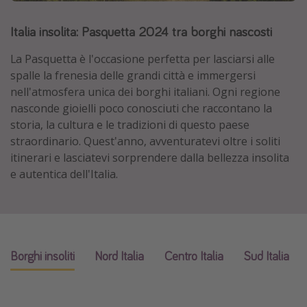
Grecia
Italia insolita: Pasquetta 2024 tra borghi nascosti
Baleari
La Pasquetta è l'occasione perfetta per lasciarsi alle
Egitto
spalle la frenesia delle grandi città e immergersi
Tunisia
nell'atmosfera unica dei borghi italiani. Ogni regione
Malta
nasconde gioielli poco conosciuti che raccontano la
storia, la cultura e le tradizioni di questo paese
Canarie
straordinario. Quest'anno, avventuratevi oltre i soliti
Capo Verde
itinerari e lasciatevi sorprendere dalla bellezza insolita
e autentica dell'Italia.
Tipo di vacanza
Vacanze last minute
Vacanze all inclusive
Borghi insoliti
Nord Italia
Centro Italia
Sud Italia
Vacanze estate 2026
Vacanze di Pasqua 2026
Last minute capodanno