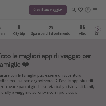
Crea il tuo viaggio
Crea il tuo viaggio
iere
iere
City trip
City trip
Spa e parchi divertimento
Spa e parchi divertimento
Altro
Altro
Codici
Codici
Ecco le migliori app di viaggio per
famiglie ❤️
artire con la famiglia può essere un’avventura
ellissima… se ben organizzata! 💡 Ecco le app più utili
er trovare parchi giochi, servizi baby, ristoranti family-
riendly e viaggiare sereno/a con i più piccoli.