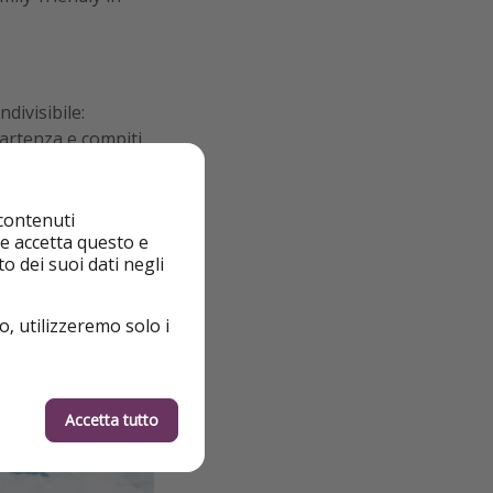
divisibile:
partenza e compiti
o, anche per
n online
 contenuti
nte accetta questo e
o dei suoi dati negli
o, utilizzeremo solo i
Accetta tutto