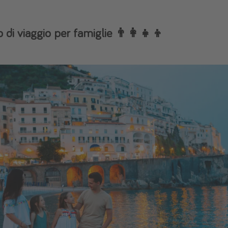
 di viaggio per famiglie 👨‍👩‍👧‍👦