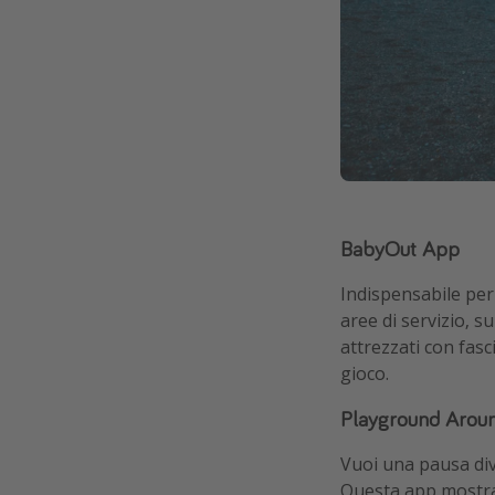
BabyOut App
Indispensabile per i
aree di servizio, s
attrezzati con fas
gioco.
Playground Aroun
Vuoi una pausa dive
Questa app mostra 