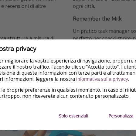
e recensioni di altre
ogni città.
Remember the Milk
Un pratico task manager con
rca strutture a misura di
perfetto per checklist pre-
i con spazi baby, agriturismi
al ritorno, utile, ad esempi
ostra privacy
tà pensate per i bambini.
ricordare il latte o il check‑i
per migliorare la vostra esperienza di navigazione, proporre
zare il nostro traffico. Facendo clic su "Accetta tutto", l'ute
isione di queste informazioni con terze parti e al trattament
iori informazioni, leggere la nostra
.
informativa sulla privacy
 le proprie preferenze in qualsiasi momento. In caso di rifiut
purtroppo, non riceverete alcun contenuto personalizzato.
Solo essenziali
Personalizza