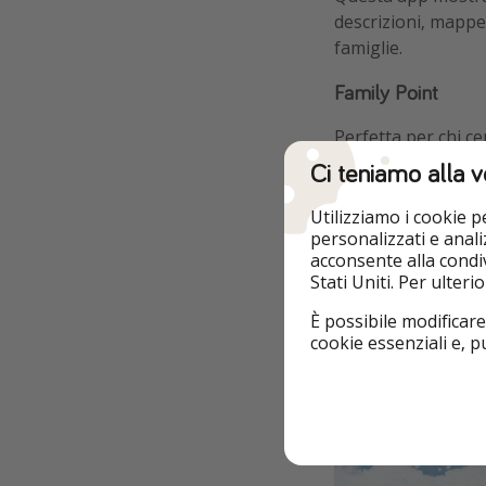
descrizioni, mappe 
famiglie.
Family Point
Perfetta per chi ce
famiglia: ristorant
Ci teniamo alla v
attrezzati e attivi
Utilizziamo i cookie 
personalizzati e analiz
acconsente alla condiv
Stati Uniti. Per ulter
È possibile modificare
cookie essenziali e, 