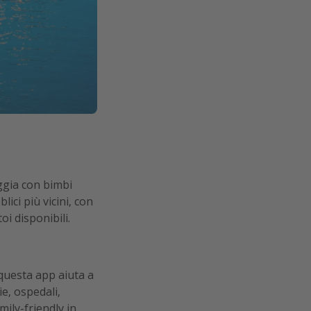
ggia con bimbi
lici più vicini, con
toi disponibili.
 questa app aiuta a
e, ospedali,
mily-friendly in