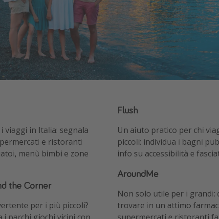
Flush
 viaggi in Italia: segnala
Un aiuto pratico per chi via
upermercati e ristoranti
piccoli: individua i bagni pubb
ciatoi, menù bimbi e zone
info su accessibilità e fascia
AroundMe
d the Corner
Non solo utile per i grandi:
rtente per i più piccoli?
trovare in un attimo farmaci
i parchi giochi vicini con
supermercati e ristoranti fa