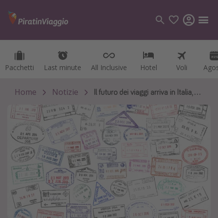
Pacchetti
Pacchetti
Last minute
Last minute
All Inclusive
All Inclusive
Hotel
Hotel
Voli
Voli
Ago
Ago
Categorie
Voli
Home
Notizie
Il futuro dei viaggi arriva in Italia, addio al controllo passaporti
Hotel
Vacanze
Crociere
Destinazioni
Tutte le destinazioni
Italia
Albania