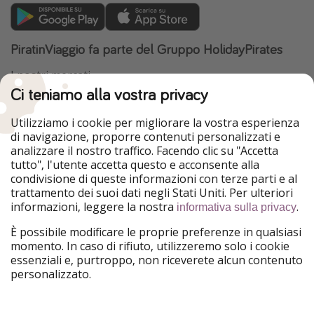
PiratinViaggio fa parte del Gruppo HolidayPirates
I nostri mercati
Ci teniamo alla vostra privacy
HolidayPirates
VakantiePiraten
WakacyjniPiraci
VoyagesPirates
Utilizziamo i cookie per migliorare la vostra esperienza
Ferienpiraten
Urlaubspiraten
di navigazione, proporre contenuti personalizzati e
Urlaubspiraten
ViajerosPiratas
analizzare il nostro traffico. Facendo clic su "Accetta
TravelPirates
tutto", l'utente accetta questo e acconsente alla
condivisione di queste informazioni con terze parti e al
Il nostro gruppo
trattamento dei suoi dati negli Stati Uniti. Per ulteriori
HolidayPirates Group
informazioni, leggere la nostra
.
informativa sulla privacy
Conoscici meglio
Informazioni legali
È possibile modificare le proprie preferenze in qualsiasi
momento. In caso di rifiuto, utilizzeremo solo i cookie
Chi siamo
Termini d' Uso
essenziali e, purtroppo, non riceverete alcun contenuto
personalizzato.
Lavora con noi
Informativa sulla privacy
Stampa
Note legali