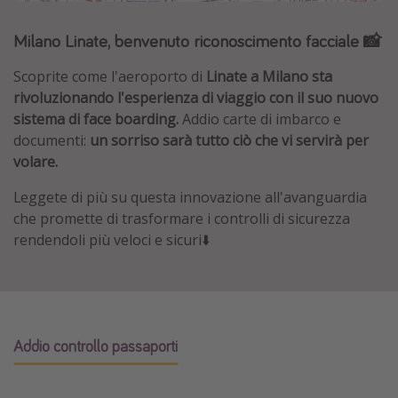
Grecia
Milano Linate, benvenuto riconoscimento facciale 📸
Baleari
Scoprite come l'aeroporto di
Linate a Milano sta
Egitto
rivoluzionando l'esperienza di viaggio con il suo nuovo
Tunisia
sistema di face boarding.
Addio carte di imbarco e
Malta
documenti:
un sorriso sarà tutto ciò che vi servirà per
volare.
Canarie
Capo Verde
Leggete di più su questa innovazione all'avanguardia
che promette di trasformare i controlli di sicurezza
rendendoli più veloci e sicuri⬇️
Tipo di vacanza
Vacanze last minute
Vacanze all inclusive
Vacanze estate 2026
Addio controllo passaporti
Vacanze di Pasqua 2026
Last minute capodanno