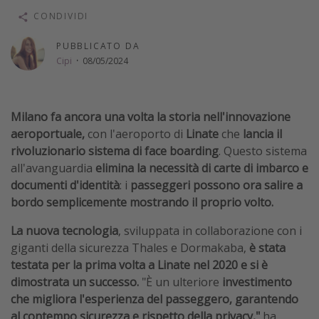
CONDIVIDI
Vacanze con bambini
Vacanze al mare
PUBBLICATO DA
Cipi
·
08/05/2024
Viaggi per single
Altri argomenti
Milano fa ancora una volta la storia nell'innovazione
Travel magazine
aeroportuale,
con l'aeroporto di
Linate
che
lancia il
rivoluzionario sistema di face boarding
. Questo sistema
Calendario di viaggio
all'avanguardia
elimina la necessità di carte di imbarco e
Festività del 2026
documenti d'identità
: i
passeggeri possono ora salire a
Città più visitate
bordo semplicemente mostrando il proprio volto.
La nuova tecnologia
, sviluppata in collaborazione con i
giganti della sicurezza Thales e Dormakaba,
è stata
testata per la prima volta a Linate nel 2020 e si è
dimostrata un successo.
"È un ulteriore
investimento
che migliora l'esperienza del passeggero, garantendo
al contempo sicurezza e rispetto della privacy,"
ha