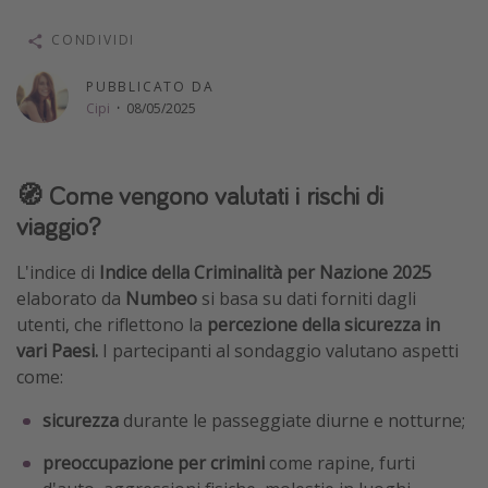
Vacanze con bambini
CONDIVIDI
Vacanze al mare
PUBBLICATO DA
Viaggi per single
Cipi
·
08/05/2025
Altri argomenti
🧭 Come vengono valutati i rischi di
Travel magazine
viaggio?
Calendario di viaggio
L'indice di
Indice della Criminalità per Nazione 2025
Festività del 2026
elaborato da
Numbeo
si basa su dati forniti dagli
Città più visitate
utenti, che riflettono la
percezione della sicurezza in
vari Paesi.
I partecipanti al sondaggio valutano aspetti
come:
sicurezza
durante le passeggiate diurne e notturne;
preoccupazione per crimini
come rapine, furti