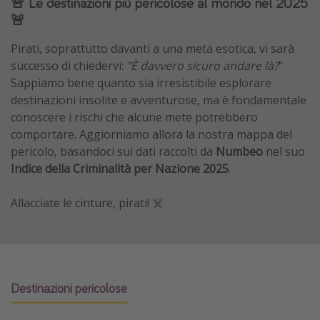
🚨 Le destinazioni più pericolose al mondo nel 2025
Grecia
🚨
Baleari
Pirati,
soprattutto davanti a una meta esotica, vi sarà
Egitto
successo di chiedervi:
"È davvero sicuro andare là?
"
Sappiamo bene quanto sia irresistibile esplorare
Tunisia
destinazioni insolite e avventurose, ma è fondamentale
Malta
conoscere i rischi che alcune mete potrebbero
Canarie
comportare. Aggiorniamo allora la nostra mappa del
pericolo, basandoci sui dati raccolti da
Numbeo
nel suo
Capo Verde
Indice della Criminalità per Nazione 2025
.
Tipo di vacanza
Allacciate le cinture, pirati! ☠️
Vacanze last minute
Vacanze all inclusive
Vacanze estate 2026
Destinazioni pericolose
Vacanze di Pasqua 2026
Last minute capodanno