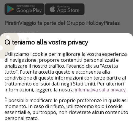
PiratinViaggio fa parte del Gruppo HolidayPirates
I nostri mercati
Ci teniamo alla vostra privacy
HolidayPirates
VakantiePiraten
WakacyjniPiraci
VoyagesPirates
Utilizziamo i cookie per migliorare la vostra esperienza
Ferienpiraten
Urlaubspiraten
di navigazione, proporre contenuti personalizzati e
Urlaubspiraten
ViajerosPiratas
analizzare il nostro traffico. Facendo clic su "Accetta
TravelPirates
tutto", l'utente accetta questo e acconsente alla
condivisione di queste informazioni con terze parti e al
Il nostro gruppo
trattamento dei suoi dati negli Stati Uniti. Per ulteriori
HolidayPirates Group
informazioni, leggere la nostra
.
informativa sulla privacy
Conoscici meglio
Informazioni legali
È possibile modificare le proprie preferenze in qualsiasi
momento. In caso di rifiuto, utilizzeremo solo i cookie
Chi siamo
Termini d' Uso
essenziali e, purtroppo, non riceverete alcun contenuto
personalizzato.
Lavora con noi
Informativa sulla privacy