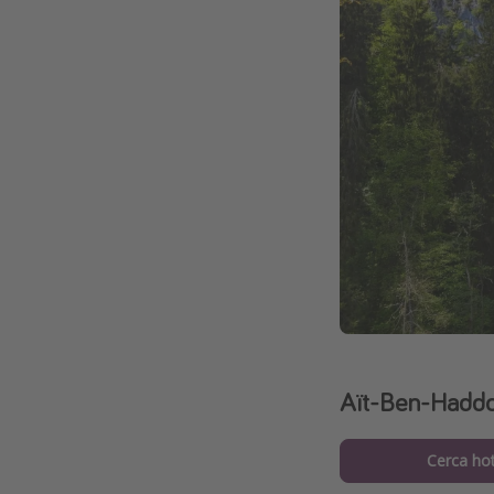
Aït-Ben-Haddo
Cerca hot