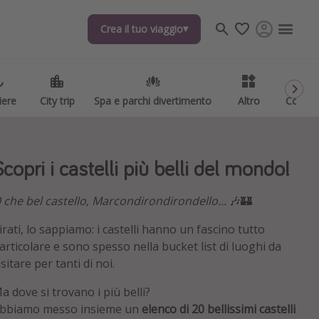
Crea il tuo viaggio
Crea il tuo viaggio
iere
iere
City trip
City trip
Spa e parchi divertimento
Spa e parchi divertimento
Altro
Altro
Codici
Codici
Scopri i castelli più belli del mondo!
 che bel castello,
Marcondirondirondello
...
🎶🏰
irati, lo sappiamo: i
castelli hanno un fascino tutto
articolare e sono spesso nella bucket list di luoghi da
isitare per tanti di noi.
a dove si trovano i più belli?
bbiamo messo insieme un
elenco di 20 bellissimi castelli