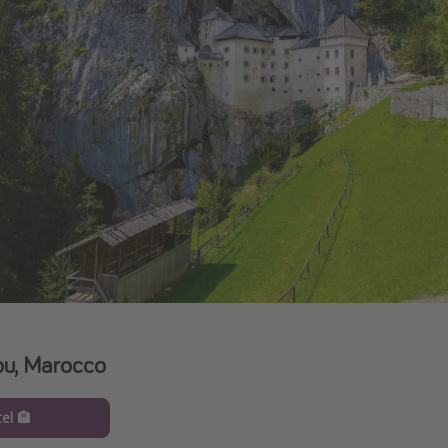
u, Marocco
el 🏨