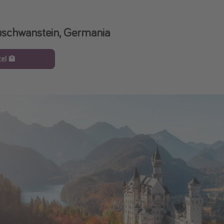
uschwanstein, Germania
el 🏨