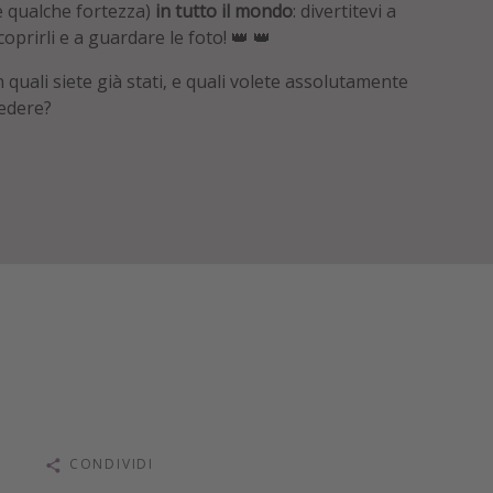
e qualche fortezza)
in tutto il mondo
: divertitevi a
coprirli e a guardare le foto! 👑 👑
n quali siete già stati, e quali volete assolutamente
edere?
CONDIVIDI