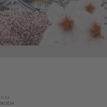
(
s
I
v
TO DA
08/2024