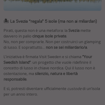
Grecia
Baleari
🏝️ La Svezia “regala” 5 isole (ma non ai miliardari)
Egitto
Tunisia
Pirati, questa non è una metafora: la
Svezia
mette
Malta
davvero in palio
cinque isole private
.
No, non per comprarle. Non per costruirci un glamping
Canarie
di lusso. E soprattutto…
non se sei miliardario/a
.
Capo Verde
L’iniziativa è firmata Visit Sweden e si chiama
“Your
Swedish Island”
: un progetto che vuole ridefinire il
Tipo di vacanza
concetto di lusso in chiave nordica. Qui il lusso non è
Vacanze last minute
ostentazione, ma
silenzio, natura e libertà
responsabile
.
Vacanze all inclusive
Vacanze estate 2026
E sì, potresti diventare ufficialmente
custode
di un’isola
per un anno intero.
Vacanze di Pasqua 2026
Last minute capodanno