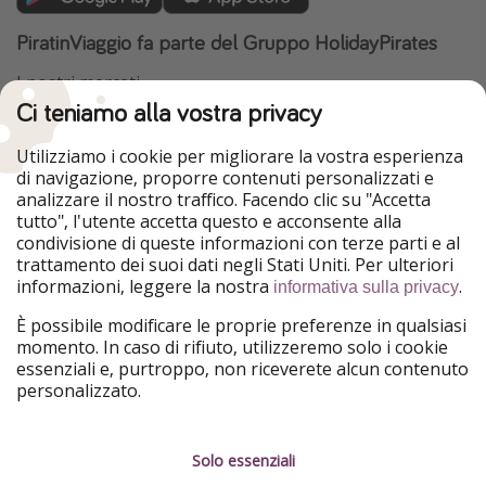
PiratinViaggio fa parte del Gruppo HolidayPirates
I nostri mercati
Ci teniamo alla vostra privacy
HolidayPirates
VakantiePiraten
WakacyjniPiraci
VoyagesPirates
Utilizziamo i cookie per migliorare la vostra esperienza
Ferienpiraten
Urlaubspiraten
di navigazione, proporre contenuti personalizzati e
Urlaubspiraten
ViajerosPiratas
analizzare il nostro traffico. Facendo clic su "Accetta
TravelPirates
tutto", l'utente accetta questo e acconsente alla
condivisione di queste informazioni con terze parti e al
Il nostro gruppo
trattamento dei suoi dati negli Stati Uniti. Per ulteriori
HolidayPirates Group
informazioni, leggere la nostra
.
informativa sulla privacy
Conoscici meglio
Informazioni legali
È possibile modificare le proprie preferenze in qualsiasi
momento. In caso di rifiuto, utilizzeremo solo i cookie
Chi siamo
Termini d' Uso
essenziali e, purtroppo, non riceverete alcun contenuto
personalizzato.
Lavora con noi
Informativa sulla privacy
Stampa
Note legali
Solo essenziali