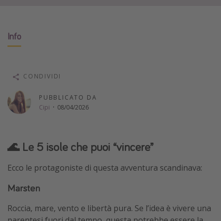
Vacanze con bambini
Vacanze al mare
Info
Viaggi per single
Altri argomenti
CONDIVIDI
Travel magazine
PUBBLICATO DA
Calendario di viaggio
Cipi
·
08/04/2026
Festività del 2026
Città più visitate
🌊 Le 5 isole che puoi “vincere”
Ecco le protagoniste di questa avventura scandinava:
Marsten
Roccia, mare, vento e libertà pura. Se l’idea è vivere una
parentesi fuori dal tempo, questa potrebbe essere la