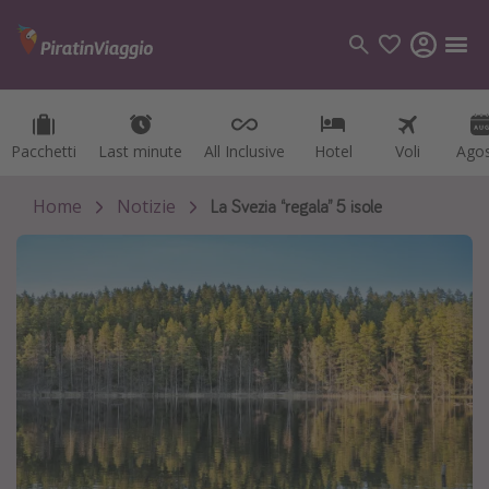
Pacchetti
Pacchetti
Last minute
Last minute
All Inclusive
All Inclusive
Hotel
Hotel
Voli
Voli
Ago
Ago
Categorie
Voli
Home
Notizie
La Svezia “regala” 5 isole
Hotel
Vacanze
Crociere
Destinazioni
Tutte le destinazioni
Italia
Albania