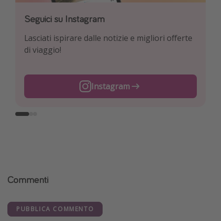
Seguici su Instagram
Seguici su Facebook
Seguici su TikTok!
Lasciati ispirare dalle notizie e migliori offerte
Esplora le nostre offerte giornaliere di viaggi e
Per conoscere le offerte più interessanti e i
di viaggio!
voli a prezzi da Pirata!
migliori trucchi per viaggiare!
Instagram
Facebook
TikTok
Commenti
PUBBLICA COMMENTO