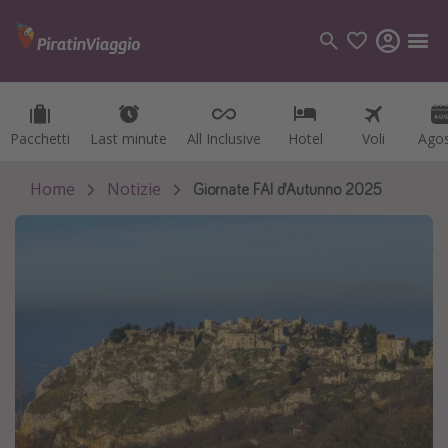
Pacchetti
Pacchetti
Last minute
Last minute
All Inclusive
All Inclusive
Hotel
Hotel
Voli
Voli
Ago
Ago
Categorie
Voli
Home
Notizie
Giornate FAI d’Autunno 2025
Hotel
Vacanze
Crociere
Destinazioni
Tutte le destinazioni
Italia
Albania