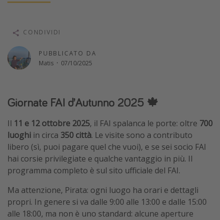
Vacanze con bambini
Vacanze al mare
CONDIVIDI
Viaggi per single
PUBBLICATO DA
Matis
·
07/10/2025
Altri argomenti
Travel magazine
Giornate FAI d’Autunno 2025 🍁
Calendario di viaggio
Festività del 2026
Il
11 e 12 ottobre 2025
, il FAI spalanca le porte: oltre
700
luoghi
in circa
350 città
. Le visite sono a contributo
Città più visitate
libero (sì, puoi pagare quel che vuoi), e se sei socio FAI
hai corsie privilegiate e qualche vantaggio in più. Il
programma completo è sul sito ufficiale del FAI.
Ma attenzione, Pirata: ogni luogo ha orari e dettagli
propri. In genere si va dalle 9:00 alle 13:00 e dalle 15:00
alle 18:00, ma non è uno standard: alcune aperture