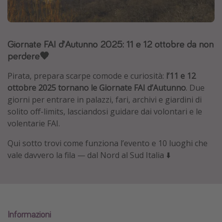
Grecia
Baleari
Giornate FAI d’Autunno 2025: 11 e 12 ottobre da non
Egitto
perdere🧡
Tunisia
Malta
Pirata, prepara scarpe comode e curiosità:
l’11 e 12
ottobre 2025
tornano le Giornate FAI d’Autunno
. Due
Canarie
giorni per entrare in palazzi, fari, archivi e giardini di
Capo Verde
solito off-limits, lasciandosi guidare dai volontari e le
volentarie FAI.
Tipo di vacanza
Qui sotto trovi come funziona l’evento e 10 luoghi che
vale davvero la fila — dal Nord al Sud Italia ⬇️
Vacanze last minute
Vacanze all inclusive
Vacanze estate 2026
Vacanze di Pasqua 2026
Informazioni
Last minute capodanno