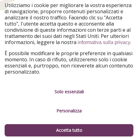
WakacyjniPiraci
VoyagesPirates
Utilizziamo i cookie per migliorare la vostra esperienza
Ferienpiraten
Urlaubspiraten
di navigazione, proporre contenuti personalizzati e
Urlaubspiraten
ViajerosPiratas
analizzare il nostro traffico. Facendo clic su "Accetta
TravelPirates
tutto", l'utente accetta questo e acconsente alla
condivisione di queste informazioni con terze parti e al
Il nostro gruppo
trattamento dei suoi dati negli Stati Uniti. Per ulteriori
HolidayPirates Group
informazioni, leggere la nostra
.
informativa sulla privacy
Conoscici meglio
Informazioni legali
È possibile modificare le proprie preferenze in qualsiasi
momento. In caso di rifiuto, utilizzeremo solo i cookie
Chi siamo
Termini d' Uso
essenziali e, purtroppo, non riceverete alcun contenuto
personalizzato.
Lavora con noi
Informativa sulla privacy
Stampa
Note legali
Solo essenziali
Partner
Gestione dei servizi
Personalizza
Sostenibilità
Cosa dicono di noi
Accetta tutto