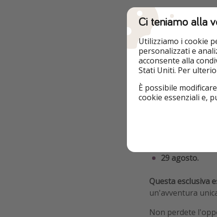
Adam Golder, fondat
Ci teniamo alla v
spesso associato a
indimenticabili de
Utilizziamo i cookie 
sicurezza e comfor
personalizzati e analiz
viaggio aereo.
acconsente alla condiv
Stati Uniti. Per ulter
I voli saranno dis
È possibile modificare
23 maggio
cookie essenziali e, 
30 giugno
25 luglio
29 agosto.
Questa esclusiva e
un'avventura unica 
Non perdete l'oppo