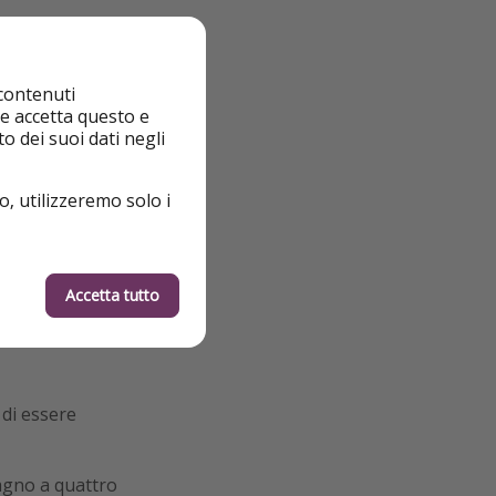
eliminare lo stress
 creare
ricordi
desiderio di
 contenuti
 nuova era del
nte accetta questo e
o dei suoi dati negli
e date:
o, utilizzeremo solo i
Accetta tutto
di essere
agno a quattro