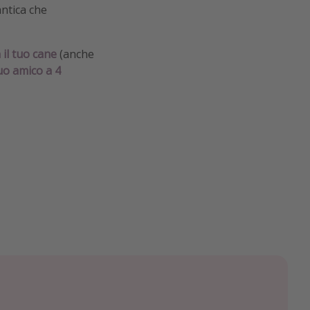
antica che
il tuo cane
(anche
tuo amico a 4