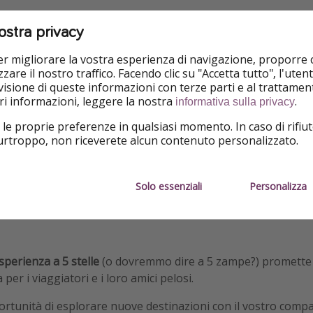
ore e client director di K9 JETS, sottolinea l'importanza di 
ostra privacy
i viaggi con animali domestici
, consentendo ai proprietari di
lle vacanze senza preoccupazioni
. In risposta a un crescente 
per migliorare la vostra esperienza di navigazione, proporre
t per i nostri compagni pelosi, K9 JETS apre la strada a una
zare il nostro traffico. Facendo clic su "Accetta tutto", l'ute
isione di queste informazioni con terze parti e al trattament
iori informazioni, leggere la nostra
.
informativa sulla privacy
ponibili mensilmente
da Milano Malpensa a New York in quest
 le proprie preferenze in qualsiasi momento. In caso di rifiut
purtroppo, non riceverete alcun contenuto personalizzato.
Solo essenziali
Personalizza
sperienza a 5 stelle
(o dovremmo dire a 5 zampe?) promette 
per i viaggiatori e i loro amici pelosi.
rtunità di esplorare nuove destinazioni con il vostro comp