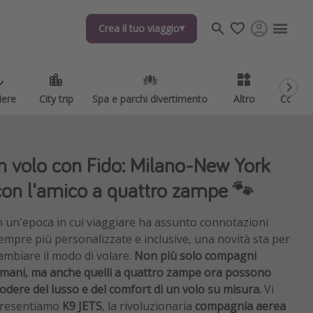
Crea il tuo viaggio
Crea il tuo viaggio
iere
iere
City trip
City trip
Spa e parchi divertimento
Spa e parchi divertimento
Altro
Altro
Codici
Codici
In volo con Fido: Milano-New York
con l'amico a quattro zampe 🐾
n un'epoca in cui viaggiare ha assunto connotazioni
empre più personalizzate e inclusive, una novità sta per
ambiare il modo di volare.
Non più solo compagni
mani, ma anche quelli a quattro zampe ora possono
odere del lusso e del comfort di un volo su misura.
Vi
resentiamo
K9 JETS
, la rivoluzionaria
compagnia aerea