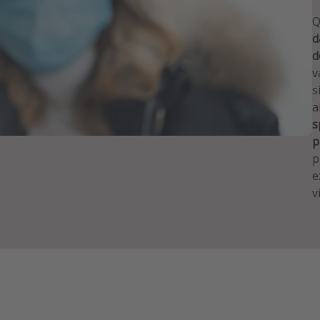
Q
d
d
v
s
a
s
p
p
e
v