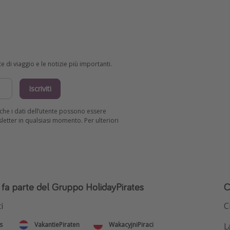
e di viaggio e le notizie più importanti.
Iscriviti
R che i dati dell’utente possono essere
wsletter in qualsiasi momento. Per ulteriori
o fa parte del Gruppo HolidayPirates
C
i
C
s
VakantiePiraten
WakacyjniPiraci
L