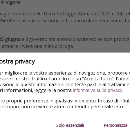
in vigore
vigore le misure del Decreto-Legge 24 marzo 2022, n. 24, rela
scherine
in alcune situazione, ed in particolare per cinema, t
 15 giugno
e il governo sta ancora discutendo se non pror
 attuare invece una mini-proroga.
ostra privacy
per migliorare la vostra esperienza di navigazione, proporre
zare il nostro traffico. Facendo clic su "Accetta tutto", l'ute
isione di queste informazioni con terze parti e al trattament
iori informazioni, leggere la nostra
.
informativa sulla privacy
 le proprie preferenze in qualsiasi momento. In caso di rifiut
purtroppo, non riceverete alcun contenuto personalizzato.
Solo essenziali
Personalizza