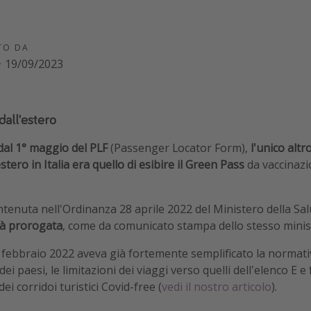
TO DA
·
19/09/2023
 dall'estero
dal 1° maggio del PLF
(Passenger Locator Form),
l'unico alt
stero in Italia era quello di esibire il Green Pass
da vaccinazi
ntenuta nell'Ordinanza 28 aprile 2022 del Ministero della Sa
à prorogata
, come da comunicato stampa dello stesso minis
 febbraio 2022 aveva già fortemente semplificato la normat
dei paesi, le limitazioni dei viaggi verso quelli dell'elenco E 
ei corridoi turistici Covid-free (
vedi il nostro articolo
).