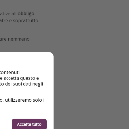
tive all'
obbligo
eatre e soprattutto
ogare nemmeno
 contenuti
nte accetta questo e
o dei suoi dati negli
o, utilizzeremo solo i
Accetta tutto