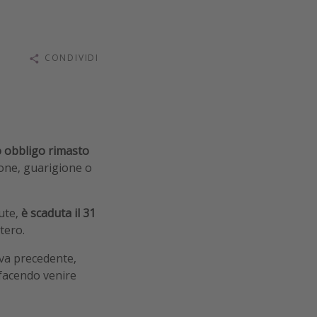
CONDIVIDI
ro obbligo rimasto
one, guarigione o
lute,
è scaduta il 31
tero.
iva precedente,
e facendo venire