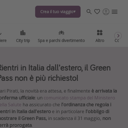
Crea il tuo viaggio
Crea il tuo viaggio
iere
iere
City trip
City trip
Spa e parchi divertimento
Spa e parchi divertimento
Altro
Altro
Codici
Codici
ientri in Italia dall'estero, il Green
Pass non è più richiesto!
ari Pirati, la novità era attesa, e finalmente
è arrivata la
onferma ufficiale
: un
comunicato stampa del Ministero
ella Salute
ha assicurato che
l'ordinanza che regola i
ientri in Italia dall'estero
e in particolare
l'obbligo di
ostrare il Green Pass,
in scadenza il 31 maggio,
non
errà prorogata
.