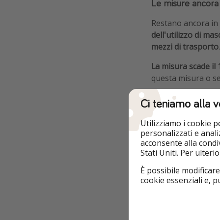
Le misure ancora 
Restano ancora in 
dell'utilizzo di ma
mezzi di trasporto
.
La misura scade il
questa misura o se
Ci teniamo alla v
Utilizziamo i cookie 
personalizzati e analiz
acconsente alla condiv
Stati Uniti. Per ulter
È possibile modificare
cookie essenziali e, 