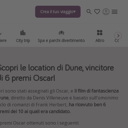
Crea il tuo viaggio
Crea il tuo viaggio
iere
iere
City trip
City trip
Spa e parchi divertimento
Spa e parchi divertimento
Altro
Altro
Codici
Codici
Scopri le location di Dune, vincitore
di 6 premi Oscar!
eri sono stati assegnati gli Oscar, e
il film di fantascienza
une
, diretto da Denis Villeneuve e basato sull'omonimo
iclo di romanzi di Frank Herbert,
ha ricevuto ben 6
remi dei 10 ai quali era candidato.
 premi Oscar ottenuti sono i seguenti: