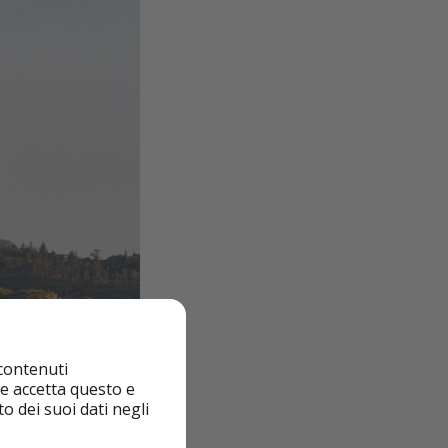
 contenuti
nte accetta questo e
o dei suoi dati negli
 ad Arrakis è la