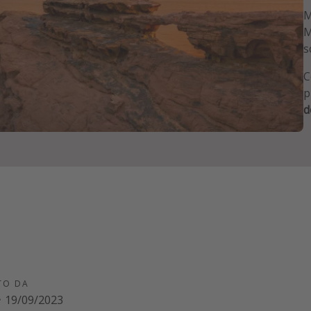
M
M
s
C
p
d
TO DA
·
19/09/2023