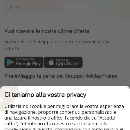
Rss
Vuoi ricevere le nostre ultime offerte
Scarica la nostra app e non perdere più nessuna
offerta
PiratinViaggio fa parte del Gruppo HolidayPirates
I nostri mercati
Ci teniamo alla vostra privacy
HolidayPirates
VakantiePiraten
WakacyjniPiraci
VoyagesPirates
Utilizziamo i cookie per migliorare la vostra esperienza
Ferienpiraten
Urlaubspiraten
di navigazione, proporre contenuti personalizzati e
Urlaubspiraten
ViajerosPiratas
analizzare il nostro traffico. Facendo clic su "Accetta
TravelPirates
tutto", l'utente accetta questo e acconsente alla
condivisione di queste informazioni con terze parti e al
Il nostro gruppo