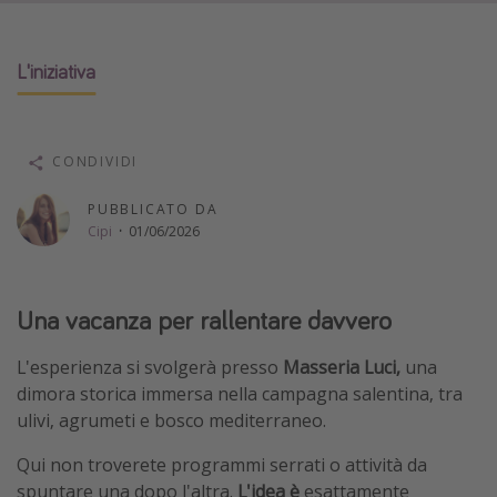
Vacanze con bambini
Vacanze al mare
L'iniziativa
Viaggi per single
CONDIVIDI
Altri argomenti
Travel magazine
PUBBLICATO DA
Cipi
·
01/06/2026
Calendario di viaggio
Festività del 2026
Città più visitate
Una vacanza per rallentare davvero
L'esperienza si svolgerà presso
Masseria Luci,
una
dimora storica immersa nella campagna salentina, tra
ulivi, agrumeti e bosco mediterraneo.
Qui non troverete programmi serrati o attività da
spuntare una dopo l'altra.
L'idea è
esattamente