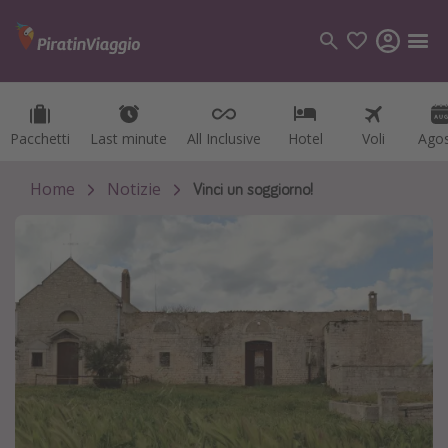
Pacchetti
Pacchetti
Last minute
Last minute
All Inclusive
All Inclusive
Hotel
Hotel
Voli
Voli
Ago
Ago
Categorie
Voli
Home
Notizie
Vinci un soggiorno!
Hotel
Vacanze
Crociere
Destinazioni
Tutte le destinazioni
Italia
Albania