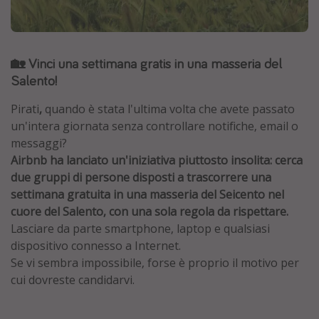
Grecia
Baleari
🏡 Vinci una settimana gratis in una masseria del
Egitto
Salento!
Tunisia
Malta
Pirati
,
quando è stata l'ultima volta che avete passato
un'intera giornata senza controllare notifiche, email o
Canarie
messaggi?
Capo Verde
Airbnb ha lanciato un'iniziativa piuttosto insolita: cerca
due gruppi di persone disposti a trascorrere una
settimana gratuita in una masseria del Seicento nel
Tipo di vacanza
cuore del Salento, con una sola regola da rispettare.
Vacanze last minute
Lasciare da parte smartphone, laptop e qualsiasi
dispositivo connesso a Internet.
Vacanze all inclusive
Se vi sembra impossibile, forse è proprio il motivo per
Vacanze estate 2026
cui dovreste candidarvi.
Vacanze di Pasqua 2026
Last minute capodanno