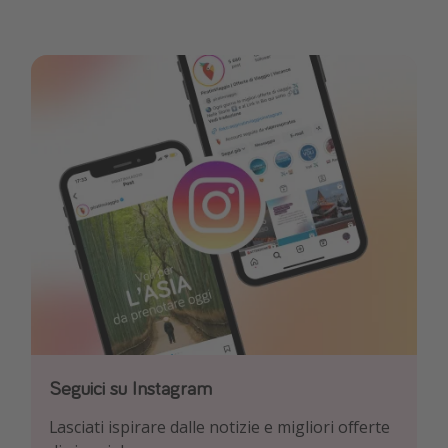
Seguici su Instagram
Seguici su Facebook
Seguici su TikTok!
Lasciati ispirare dalle notizie e migliori offerte
Esplora le nostre offerte giornaliere di viaggi e
Per conoscere le offerte più interessanti e i