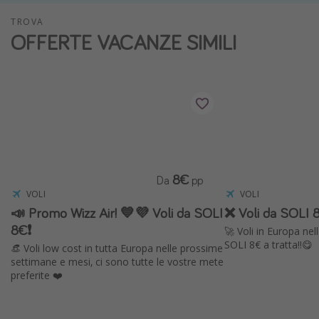
Vacanze con bambini
TROVA
OFFERTE VACANZE SIMILI
Vacanze al mare
Viaggi per single
Altri argomenti
Travel magazine
Calendario di viaggio
8€
Festività del 2026
Da
pp
VOLI
VOLI
Città più visitate
📣 Promo Wizz Air! 💙💜 Voli da SOLI
❌ Voli da SOLI 8
8€❗️
🚀 Voli in Europa ne
SOLI 8€ a tratta!!😋
👒 Voli low cost in tutta Europa nelle prossime
settimane e mesi, ci sono tutte le vostre mete
preferite ❤️