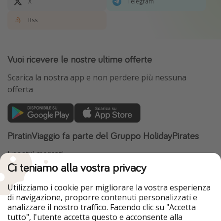
X
Telegram
Rss
Vuoi ricevere le nostre ultime offerte
Scarica la nostra app e non perdere più nessuna
offerta
PiratinViaggio fa parte del Gruppo HolidayPirates
I nostri mercati
Ci teniamo alla vostra privacy
HolidayPirates
VakantiePiraten
WakacyjniPiraci
VoyagesPirates
Utilizziamo i cookie per migliorare la vostra esperienza
Ferienpiraten
Urlaubspiraten
di navigazione, proporre contenuti personalizzati e
Urlaubspiraten
ViajerosPiratas
analizzare il nostro traffico. Facendo clic su "Accetta
TravelPirates
tutto", l'utente accetta questo e acconsente alla