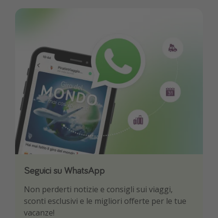
Seguici su WhatsApp
Scarica la nostra App
Non perderti notizie e consigli sui viaggi,
Sii il primo a conoscere le migliori offerte di
sconti esclusivi e le migliori offerte per le tue
viaggio
vacanze!