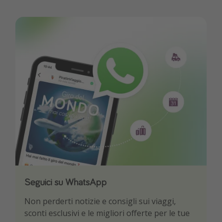
Vacanze con bambini
Vacanze al mare
Viaggi per single
Altri argomenti
Travel magazine
Calendario di viaggio
Festività del 2026
Città più visitate
Seguici su WhatsApp
Scarica la nostra App
Non perderti notizie e consigli sui viaggi,
Sii il primo a conoscere le migliori offerte di
sconti esclusivi e le migliori offerte per le tue
viaggio