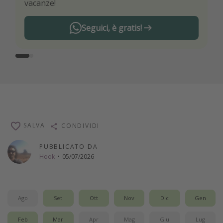
vacanze!
Seguici, è gratis!
SALVA
CONDIVIDI
PUBBLICATO DA
Hook
·
05/07/2026
Ago
Set
Ott
Nov
Dic
Gen
Feb
Mar
Apr
Mag
Giu
Lug