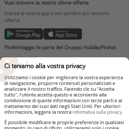
Vuoi ricevere le nostre ultime offerte
Scarica la nostra app e non perdere più nessuna
offerta
PiratinViaggio fa parte del Gruppo HolidayPirates
I nostri mercati
Ci teniamo alla vostra privacy
HolidayPirates
VakantiePiraten
WakacyjniPiraci
VoyagesPirates
Utilizziamo i cookie per migliorare la vostra esperienza
Ferienpiraten
Urlaubspiraten
di navigazione, proporre contenuti personalizzati e
Urlaubspiraten
ViajerosPiratas
analizzare il nostro traffico. Facendo clic su "Accetta
TravelPirates
tutto", l'utente accetta questo e acconsente alla
condivisione di queste informazioni con terze parti e al
Il nostro gruppo
trattamento dei suoi dati negli Stati Uniti. Per ulteriori
HolidayPirates Group
informazioni, leggere la nostra
.
informativa sulla privacy
Conoscici meglio
Informazioni legali
È possibile modificare le proprie preferenze in qualsiasi
momento. In caso di rifiuto, utilizzeremo solo i cookie