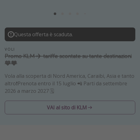
Grecia
Baleari
Egitto
Questa offerta è scaduta.
Tunisia
Malta
VOLI
Promo KLM ✈️ tariffe scontate su tante destinazioni
Canarie
💙🧡
Capo Verde
Vola alla scoperta di Nord America, Caraibi, Asia e tanto
altro❗️Prenota entro il 15 luglio 📲 Parti da settembre
Tipo di vacanza
2026 a marzo 2027 🗓️
Vacanze last minute
VAI al sito di KLM
Vacanze all inclusive
Vacanze estate 2026
Vacanze di Pasqua 2026
Last minute capodanno