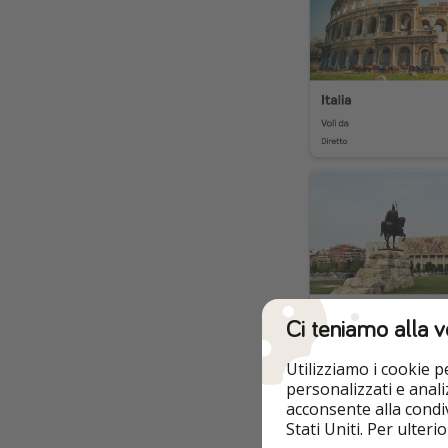
Ci teniamo alla v
Utilizziamo i cookie 
personalizzati e analiz
✈️ Cerca voli 
acconsente alla condiv
Stati Uniti. Per ulter