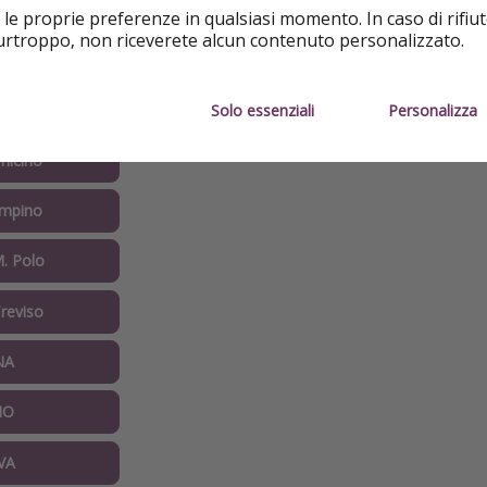
ilmente mese per cercare anche in altri periodi
 le proprie preferenze in qualsiasi momento. In caso di rifiut
purtroppo, non riceverete alcun contenuto personalizzato.
ergamo
lpensa
Solo essenziali
Personalizza
micino
mpino
. Polo
reviso
NA
NO
VA