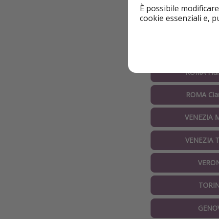
Basta cambiare fac
È possibile modificare
cookie essenziali e, 
MILANO B
MILANO Ma
ROMA Fiu
ROMA Cia
VENEZIA M
VENEZIA T
VERO
TORI
GENO