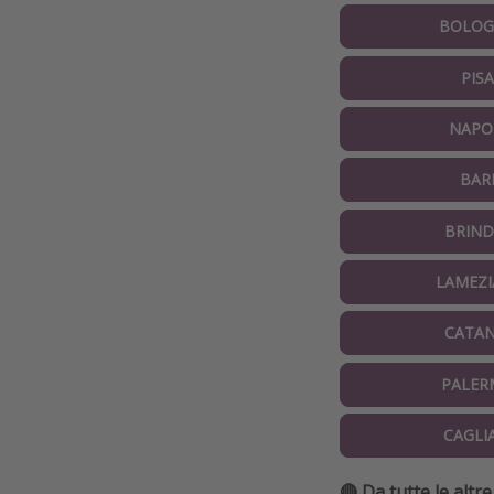
BOLOG
PISA
NAPO
BAR
BRIND
LAMEZI
CATAN
PALER
CAGLI
🔴 Da tutte le altr