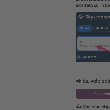
mostrato qui in bas
-----------------------
➡️ Es. volo so
Info e pren
🕰️ Vari orari dispo