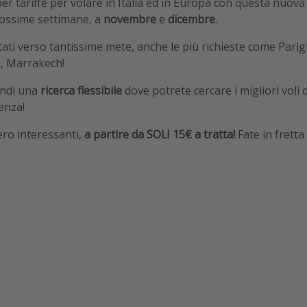
uper tariffe per volare in Italia ed in Europa con questa nuov
rossime settimane, a
novembre
e
dicembre
.
tati verso tantissime mete, anche le più richieste come Parig
a, Marrakech!
indi una
ricerca flessibile
dove potrete cercare i migliori voli 
tenza!
ero interessanti,
a partire da SOLI 15€ a tratta!
Fate in fretta