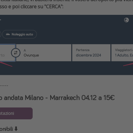
so e poi cliccare su "CERCA":
-----
lo andata Milano - Marrakech 04.12 a 15€
otazioni
nibili ⬇️