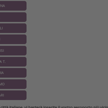
NA
LI
I
ISI
A T.
IA
MO
ARI
e città italiane, vi basterà inserite il vostro aeroporto più v