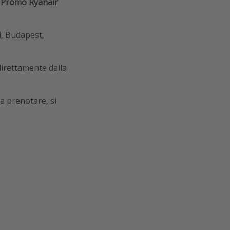
a
Promo Ryanair
i, Budapest,
direttamente dalla
 a prenotare, si