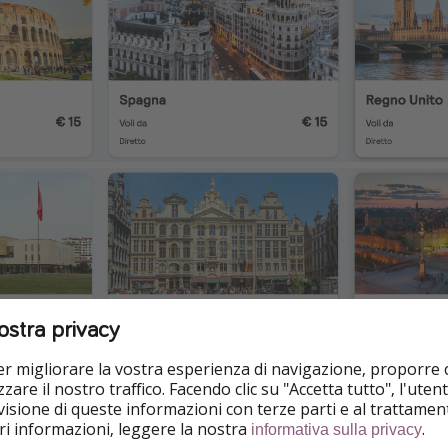
ostra privacy
per migliorare la vostra esperienza di navigazione, proporre
zare il nostro traffico. Facendo clic su "Accetta tutto", l'ute
a novembre e dicembre da:
isione di queste informazioni con terze parti e al trattament
iori informazioni, leggere la nostra
.
informativa sulla privacy