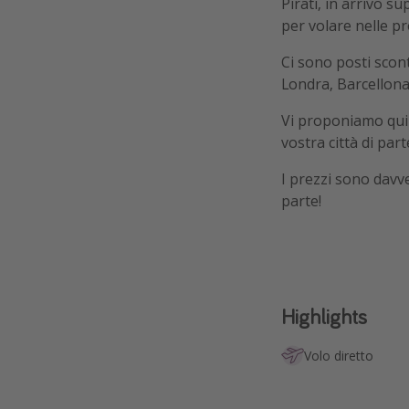
Pirati, in arrivo s
per volare nelle p
Ci sono posti scon
Londra, Barcellon
Vi proponiamo qu
vostra città di par
I prezzi sono davv
parte!
Highlights
Volo diretto