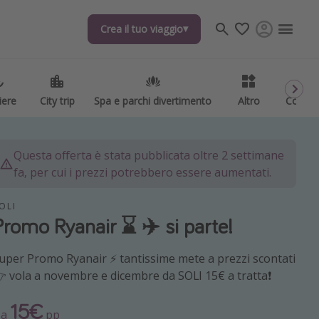
Crea il tuo viaggio
Crea il tuo viaggio
iere
iere
City trip
City trip
Spa e parchi divertimento
Spa e parchi divertimento
Altro
Altro
Codici
Codici
Questa offerta è stata pubblicata oltre 2 settimane
fa, per cui i prezzi potrebbero essere aumentati.
OLI
Promo Ryanair ⌛️ ✈️ si parte!
uper Promo Ryanair ⚡️ tantissime mete a prezzi scontati
 vola a novembre e dicembre da SOLI 15€ a tratta❗️
15€
Da
pp