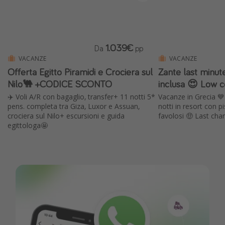
1.039€
Da
pp
VACANZE
VACANZE
Offerta Egitto Piramidi e Crociera sul
Zante last minut
Nilo🐫 +CODICE SCONTO
inclusa 😍 Low c
✈️ Voli A/R con bagaglio, transfer+ 11 notti 5*
Vacanze in Grecia 💙 
pens. completa tra Giza, Luxor e Assuan,
notti in resort con p
crociera sul Nilo+ escursioni e guida
favolosi 🤑 Last chan
egittologa🤩