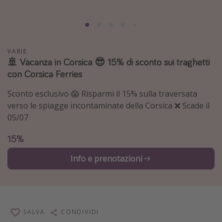
Grecia
Baleari
Egitto
VARIE
Tunisia
🚢 Vacanza in Corsica 😎 15% di sconto sui traghetti
con Corsica Ferries
Malta
Canarie
Sconto esclusivo 😱 Risparmi il 15% sulla traversata
verso le spiagge incontaminate della Corsica ❌ Scade il
Capo Verde
05/07
Tipo di vacanza
15%
Vacanze last minute
Info e prenotazioni
Vacanze all inclusive
Vacanze estate 2026
Vacanze di Pasqua 2026
SALVA
CONDIVIDI
Last minute capodanno