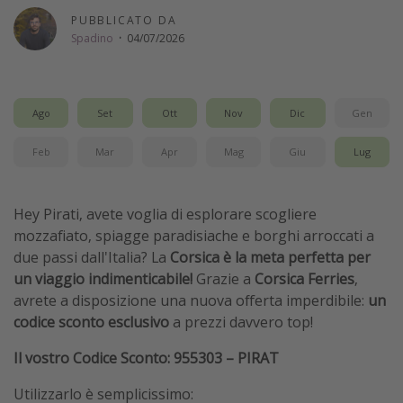
PUBBLICATO DA
Vacanze con bambini
Spadino
·
04/07/2026
Vacanze al mare
Viaggi per single
Ago
Set
Ott
Nov
Dic
Gen
Altri argomenti
Feb
Mar
Apr
Mag
Giu
Lug
Travel magazine
Calendario di viaggio
Hey Pirati, avete voglia di esplorare scogliere
Festività del 2026
mozzafiato, spiagge paradisiache e borghi arroccati a
Città più visitate
due passi dall'Italia? La
Corsica è la meta perfetta per
un viaggio indimenticabile!
Grazie a
Corsica Ferries
,
avrete a disposizione una nuova offerta imperdibile:
un
codice sconto esclusivo
a prezzi davvero top!
Il vostro Codice Sconto: 955303 – PIRAT
Utilizzarlo è semplicissimo: