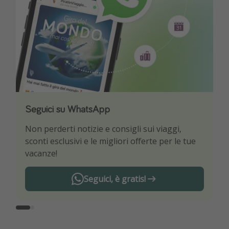
Seguici su WhatsApp
Scarica la nostra App
Non perderti notizie e consigli sui viaggi,
Sii il primo a conoscere le migliori offerte di
sconti esclusivi e le migliori offerte per le tue
viaggio
vacanze!
Seguici, è gratis!