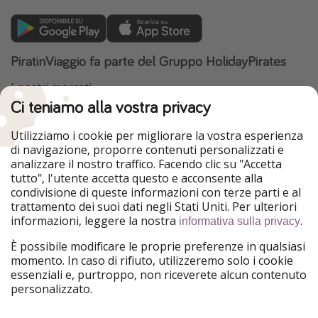
PiratinViaggio fa parte del Gruppo HolidayPirates
I nostri mercati
Ci teniamo alla vostra privacy
HolidayPirates
VakantiePiraten
WakacyjniPiraci
VoyagesPirates
Utilizziamo i cookie per migliorare la vostra esperienza
Ferienpiraten
Urlaubspiraten
di navigazione, proporre contenuti personalizzati e
Urlaubspiraten
ViajerosPiratas
analizzare il nostro traffico. Facendo clic su "Accetta
TravelPirates
tutto", l'utente accetta questo e acconsente alla
condivisione di queste informazioni con terze parti e al
Il nostro gruppo
trattamento dei suoi dati negli Stati Uniti. Per ulteriori
HolidayPirates Group
informazioni, leggere la nostra
.
informativa sulla privacy
Conoscici meglio
Informazioni legali
È possibile modificare le proprie preferenze in qualsiasi
momento. In caso di rifiuto, utilizzeremo solo i cookie
Chi siamo
Termini d' Uso
essenziali e, purtroppo, non riceverete alcun contenuto
personalizzato.
Lavora con noi
Informativa sulla privacy