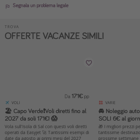
Segnala un problema legale
TROVA
OFFERTE VACANZE SIMILI
171€
Da
pp
VOLI
VARIE
🏖️ Capo Verde❗️Voli diretti fino al
🚘 Noleggio au
2027 da soli 171€! 😱
SOLI 6€ al giorn
Vola sull'Isola di Sal con questi voli diretti
🎁 I migliori prezzi 
operati da Easyjet 🚀 Tantissimi esempi di
tantissime destinazi
date da agosto ai primi mesi del 2027
prossime settimane 