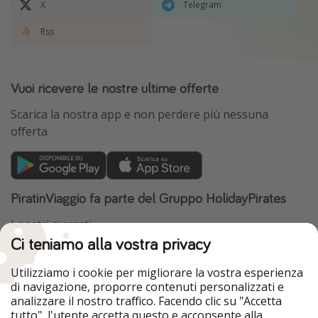
X
Telegram
Rss
Vuoi ricevere le nostre ultime offerte
Scarica la nostra app e non perdere più nessuna
offerta
PiratinViaggio fa parte del Gruppo HolidayPirates
I nostri mercati
Ci teniamo alla vostra privacy
HolidayPirates
VakantiePiraten
WakacyjniPiraci
VoyagesPirates
Utilizziamo i cookie per migliorare la vostra esperienza
Ferienpiraten
Urlaubspiraten
di navigazione, proporre contenuti personalizzati e
Urlaubspiraten
ViajerosPiratas
analizzare il nostro traffico. Facendo clic su "Accetta
TravelPirates
tutto", l'utente accetta questo e acconsente alla