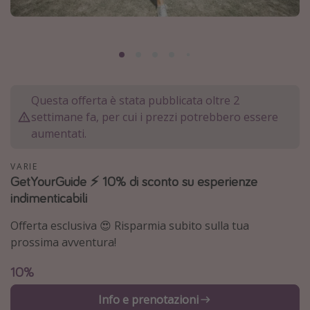
Grecia
Baleari
Egitto
Tunisia
Questa offerta è stata pubblicata oltre 2
Malta
settimane fa, per cui i prezzi potrebbero essere
Canarie
aumentati.
Capo Verde
VARIE
GetYourGuide ⚡️ 10% di sconto su esperienze
Tipo di vacanza
indimenticabili
Vacanze last minute
Offerta esclusiva 😍 Risparmia subito sulla tua
Vacanze all inclusive
prossima avventura!
Vacanze estate 2026
10%
Vacanze di Pasqua 2026
Info e prenotazioni
Last minute capodanno