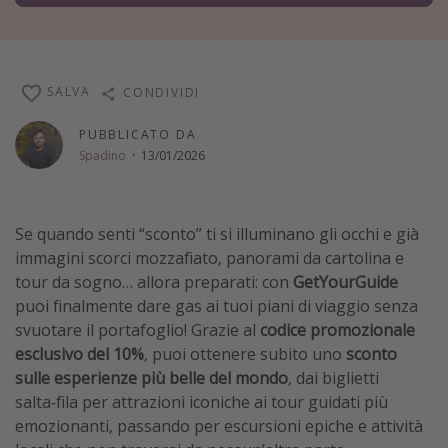
Vacanze con bambini
Vacanze al mare
Viaggi per single
SALVA
CONDIVIDI
PUBBLICATO DA
Altri argomenti
Spadino
·
13/01/2026
Travel magazine
Calendario di viaggio
Se quando senti “sconto” ti si illuminano gli occhi e già
Festività del 2026
immagini scorci mozzafiato, panorami da cartolina e
tour da sogno… allora preparati: con
GetYourGuide
Città più visitate
puoi finalmente dare gas ai tuoi piani di viaggio senza
svuotare il portafoglio! Grazie al
codice promozionale
esclusivo del 10%
, puoi ottenere subito uno
sconto
sulle esperienze più belle del mondo
, dai biglietti
salta‑fila per attrazioni iconiche ai tour guidati più
emozionanti, passando per escursioni epiche e attività