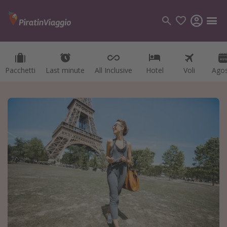
Pacchetti
Last minute
All Inclusive
Hotel
Voli
Ago
Categorie
Voli
Hotel
Vacanze
Crociere
Destinazioni
Tutte le destinazioni
Italia
Albania