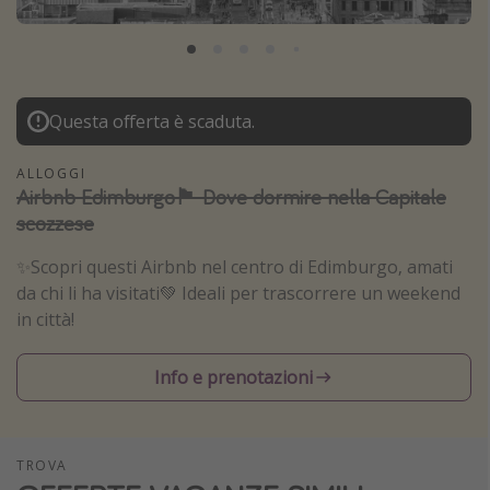
Grecia
Baleari
Egitto
Questa offerta è scaduta.
Tunisia
Malta
ALLOGGI
Airbnb Edimburgo🏴󠁧󠁢󠁳󠁣󠁴󠁿 Dove dormire nella Capitale
Canarie
scozzese
Capo Verde
✨Scopri questi Airbnb nel centro di Edimburgo, amati
da chi li ha visitati💚 Ideali per trascorrere un weekend
Tipo di vacanza
in città!
Vacanze last minute
Info e prenotazioni
Vacanze all inclusive
Vacanze estate 2026
Vacanze di Pasqua 2026
TROVA
Last minute capodanno