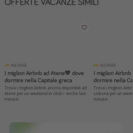
OFFERTE VACANZE SIMILI
Vacanze con bambini
Vacanze al mare
Viaggi per single
Altri argomenti
Travel magazine
Calendario di viaggio
ALLOGGI
ALLOGGI
I migliori Airbnb ad Atene💙 dove
I migliori Airbn
Festività del 2026
dormire nella Capitale greca
dormire nella Ca
Città più visitate
Trova i migliori Airbnb ancora disponibili ad
Trova i migliori Airb
Atene per un weekend in città✨ Anche last
Lisbona per un week
minute!
minute!