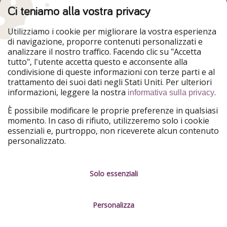
Ci teniamo alla vostra privacy
HolidayPirates
VakantiePiraten
WakacyjniPiraci
VoyagesPirates
Utilizziamo i cookie per migliorare la vostra esperienza
Ferienpiraten
Urlaubspiraten
di navigazione, proporre contenuti personalizzati e
Urlaubspiraten
ViajerosPiratas
analizzare il nostro traffico. Facendo clic su "Accetta
TravelPirates
tutto", l'utente accetta questo e acconsente alla
condivisione di queste informazioni con terze parti e al
Il nostro gruppo
trattamento dei suoi dati negli Stati Uniti. Per ulteriori
HolidayPirates Group
informazioni, leggere la nostra
.
informativa sulla privacy
Conoscici meglio
Informazioni legali
È possibile modificare le proprie preferenze in qualsiasi
momento. In caso di rifiuto, utilizzeremo solo i cookie
Chi siamo
Termini d' Uso
essenziali e, purtroppo, non riceverete alcun contenuto
personalizzato.
Lavora con noi
Informativa sulla privacy
Stampa
Note legali
Solo essenziali
Partner
Gestione dei servizi
Personalizza
Sostenibilità