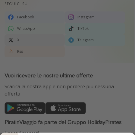
SEGUICI SU
Facebook
Instagram
WhatsApp
TikTok
X
Telegram
Rss
Vuoi ricevere le nostre ultime offerte
Scarica la nostra app e non perdere più nessuna
offerta
PiratinViaggio fa parte del Gruppo HolidayPirates
I nostri mercati