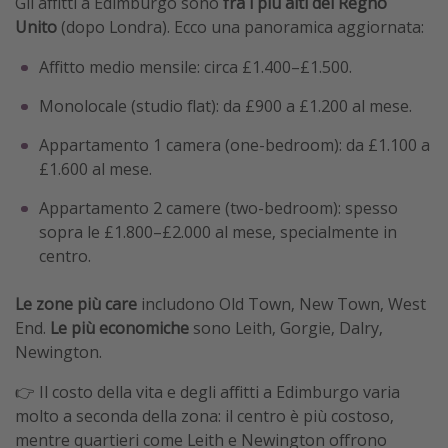
Gli affitti a Edimburgo sono
fra i più alti del Regno
Unito
(dopo Londra). Ecco una panoramica aggiornata:
Affitto medio mensile: circa £1.400–£1.500.
Monolocale (studio flat): da £900 a £1.200 al mese.
Appartamento 1 camera (one-bedroom): da £1.100 a
£1.600 al mese.
Appartamento 2 camere (two-bedroom): spesso
sopra le £1.800–£2.000 al mese, specialmente in
centro.
Le zone più care
includono Old Town, New Town, West
End.
Le più economiche
sono Leith, Gorgie, Dalry,
Newington.
👉 Il costo della vita e degli affitti a Edimburgo varia
molto a seconda della zona: il centro è più costoso,
mentre quartieri come Leith e Newington offrono