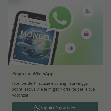
Seguici su WhatsApp
Scarica la nostra App
Non perderti notizie e consigli sui viaggi,
Sii il primo a conoscere le migliori offerte di
sconti esclusivi e le migliori offerte per le tue
viaggio
vacanze!
Seguici, è gratis!