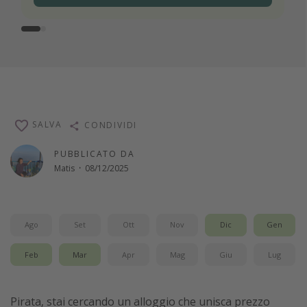
SALVA
CONDIVIDI
PUBBLICATO DA
Matis
·
08/12/2025
Ago
Set
Ott
Nov
Dic
Gen
Feb
Mar
Apr
Mag
Giu
Lug
Pirata, stai cercando un alloggio che unisca prezzo