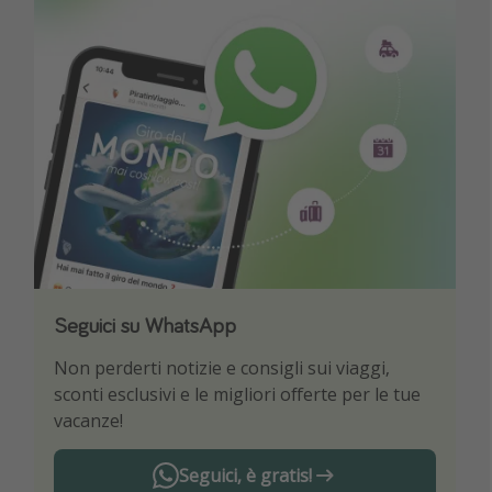
Seguici su WhatsApp
Scarica la nostra App
Non perderti notizie e consigli sui viaggi,
Sii il primo a conoscere le migliori offerte di
sconti esclusivi e le migliori offerte per le tue
viaggio
vacanze!
Seguici, è gratis!