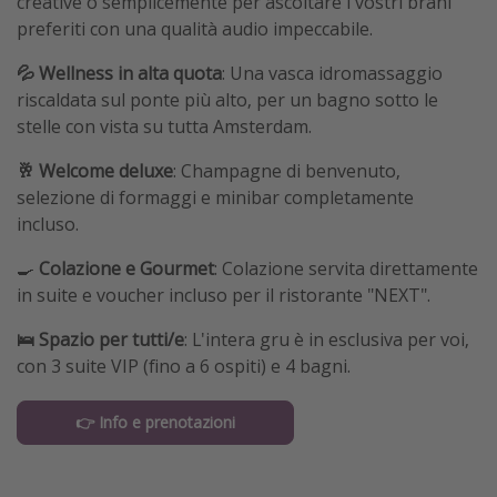
creative o semplicemente per ascoltare i vostri brani
preferiti con una qualità audio impeccabile.
💦 Wellness in alta quota
: Una vasca idromassaggio
riscaldata sul ponte più alto, per un bagno sotto le
stelle con vista su tutta Amsterdam.
🥂 Welcome deluxe
: Champagne di benvenuto,
selezione di formaggi e minibar completamente
incluso.
🍳
Colazione e Gourmet
: Colazione servita direttamente
in suite e voucher incluso per il ristorante "NEXT".
🛌 Spazio per tutti/e
: L'intera gru è in esclusiva per voi,
con 3 suite VIP (fino a 6 ospiti) e 4 bagni.
👉 Info e prenotazioni