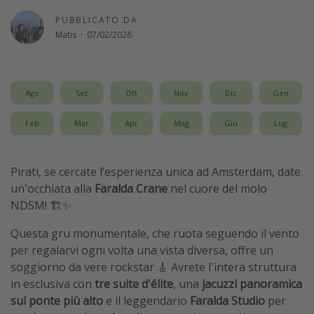
Vacanze con bambini
PUBBLICATO DA
Matis
·
07/02/2026
Vacanze al mare
Viaggi per single
Ago
Set
Ott
Nov
Dic
Gen
Altri argomenti
Feb
Mar
Apr
Mag
Giu
Lug
Travel magazine
Calendario di viaggio
Pirati, se cercate l’esperienza unica ad Amsterdam, date
Festività del 2026
un'occhiata alla
Faralda Crane
nel cuore del molo
Città più visitate
NDSM! 🏗️✨
Questa gru monumentale, che ruota seguendo il vento
per regalarvi ogni volta una vista diversa, offre un
soggiorno da vere rockstar 🎸 Avrete l'intera struttura
in esclusiva con
tre suite d'élite
, una
jacuzzi panoramica
sul ponte più alto
e il leggendario
Faralda Studio
per