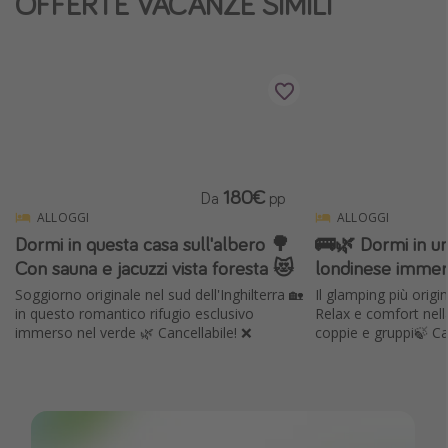
OFFERTE VACANZE SIMILI
180€
Da
pp
ALLOGGI
ALLOGGI
Dormi in questa casa sull'albero 🌳
🚌🌿 Dormi in u
Con sauna e jacuzzi vista foresta 😻
londinese immer
Soggiorno originale nel sud dell'Inghilterra 🏡
Il glamping più orig
in questo romantico rifugio esclusivo
Relax e comfort nell
immerso nel verde 🌿 Cancellabile! ❌
coppie e gruppi🍃 Ca