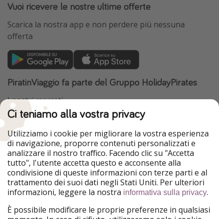
Vuoi ricevere le nostre ultime offerte
Scarica la nostra app e non perdere più nessuna
offerta
PiratinViaggio fa parte del Gruppo HolidayPirates
I nostri mercati
Ci teniamo alla vostra privacy
HolidayPirates
VakantiePiraten
WakacyjniPiraci
VoyagesPirates
Utilizziamo i cookie per migliorare la vostra esperienza
Ferienpiraten
Urlaubspiraten
di navigazione, proporre contenuti personalizzati e
Urlaubspiraten
ViajerosPiratas
analizzare il nostro traffico. Facendo clic su "Accetta
TravelPirates
tutto", l'utente accetta questo e acconsente alla
condivisione di queste informazioni con terze parti e al
Il nostro gruppo
trattamento dei suoi dati negli Stati Uniti. Per ulteriori
HolidayPirates Group
informazioni, leggere la nostra
.
informativa sulla privacy
Conoscici meglio
Informazioni legali
È possibile modificare le proprie preferenze in qualsiasi