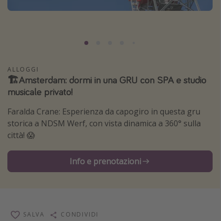
Grecia
Baleari
Egitto
Tunisia
ALLOGGI
Malta
🏗️Amsterdam: dormi in una GRU con SPA e studio
musicale privato!
Canarie
Capo Verde
Faralda Crane: Esperienza da capogiro in questa gru
storica a NDSM Werf, con vista dinamica a 360° sulla
città! 😱
Tipo di vacanza
Vacanze last minute
Info e prenotazioni
Vacanze all inclusive
Vacanze estate 2026
Vacanze di Pasqua 2026
SALVA
CONDIVIDI
Last minute capodanno