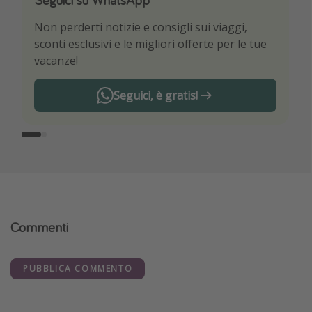
Non perderti notizie e consigli sui viaggi,
Sii il primo a conoscere le migliori offerte di
sconti esclusivi e le migliori offerte per le tue
viaggio
vacanze!
Seguici, è gratis!
Commenti
PUBBLICA COMMENTO