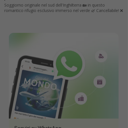
Soggiorno originale nel sud dell'Inghilterra 🏡 in questo
romantico rifugio esclusivo immerso nel verde 🌿 Cancellabile! ❌
Seguici su WhatsApp
Scarica la nostra App