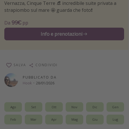
Vernazza, Cinque Terre 👒 incredibile suite privata a
Vacanze con bambini
strapiombo sul mare 🤩 guarda che foto❗️
Vacanze al mare
99€
Da
pp
Viaggi per single
Info e prenotazioni
Altri argomenti
Travel magazine
Calendario di viaggio
SALVA
CONDIVIDI
Festività del 2026
PUBBLICATO DA
Città più visitate
Hook
·
28/01/2026
Ago
Set
Ott
Nov
Dic
Gen
Feb
Mar
Apr
Mag
Giu
Lug