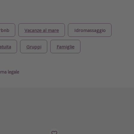
rbnb
Vacanze al mare
Idromassaggio
atuita
Gruppi
Famiglie
ema legale