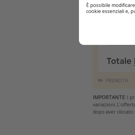
È possibile modificare
cookie essenziali e, 
PRENOTA
IMPORTANTE
: I 
variazioni. L'offer
dopo aver cliccato 