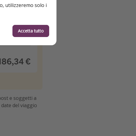
o, utilizzeremo solo i
Accetta tutto
post e soggetti a
 date del viaggio