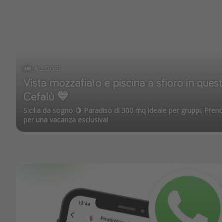
ALLOGGI
Vista mozzafiato e piscina a sfioro in ques
Cefalù 💙
Sicilia da sogno 🍋 Paradiso di 300 mq ideale per gruppi. Preno
per una vacanza esclusiva!