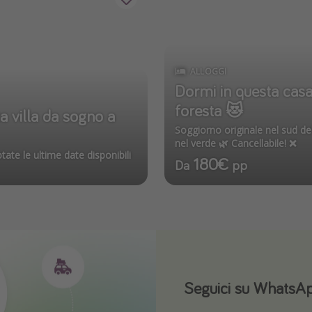
ALLOGGI
Dormi in questa casa 
foresta 😻
ta villa da sogno a
Soggiorno originale nel sud de
nel verde 🌿 Cancellabile! ❌
tate le ultime date disponibili
180€
Da
pp
Seguici su WhatsA
Scarica la nostra 