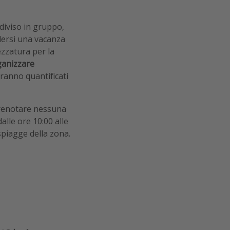
 diviso in gruppo,
dersi una vacanza
ezzatura per la
ganizzare
erranno quantificati
prenotare nessuna
alle ore 10:00 alle
spiagge della zona.
