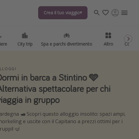
Crea il tuo viaggio
Crea il tuo viaggio
iere
iere
City trip
City trip
Spa e parchi divertimento
Spa e parchi divertimento
Altro
Altro
Codici
Codici
LLOGGI
Dormi in barca a Stintino 🩵
Alternativa spettacolare per chi
viaggia in gruppo
ardegna 🛥️ Scopri questo alloggio insolito: spazi ampi,
norkeling e uscite con il Capitano a prezzi ottimi per i
ruppi! 🤿