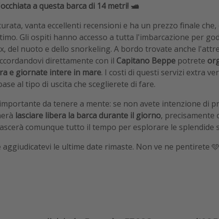
occhiata a questa barca di 14 metri! 🛥️
urata, vanta eccellenti recensioni e ha un prezzo finale che,
timo. Gli ospiti hanno accesso a tutta l'imbarcazione per go
ax, del nuoto e dello snorkeling. A bordo trovate anche l'attr
accordandovi direttamente con il
Capitano Beppe
potrete
or
ra e giornate intere in mare
. I costi di questi servizi extra v
 base al tipo di uscita che sceglierete di fare.
 importante da tenere a mente: se non avete intenzione di 
nerà
lasciare libera la barca durante il giorno
, precisamente d
i lascerà comunque tutto il tempo per esplorare le splendide 
 e aggiudicatevi le ultime date rimaste. Non ve ne pentirete 