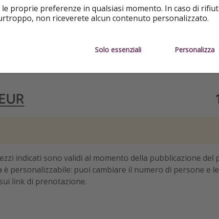
 le proprie preferenze in qualsiasi momento. In caso di rifiut
purtroppo, non riceverete alcun contenuto personalizzato.
Solo essenziali
Personalizza
prezzi indicati sono validi al momento della pubblicazione del 
ta è personalizzabile: puoi cambiare il numero di persone e le
sui link di prenotazione.