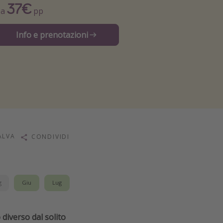
37€
Da
pp
Info e prenotazioni
ALVA
CONDIVIDI
g
Giu
Lug
 diverso dal solito