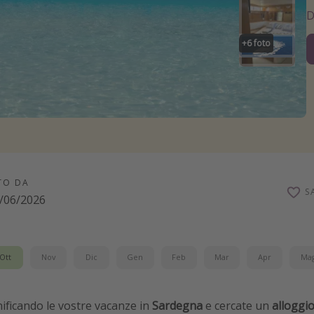
+
6
foto
TO DA
S
/06/2026
Ott
Nov
Dic
Gen
Feb
Mar
Apr
Ma
anificando le vostre vacanze in
Sardegna
e cercate un
alloggio