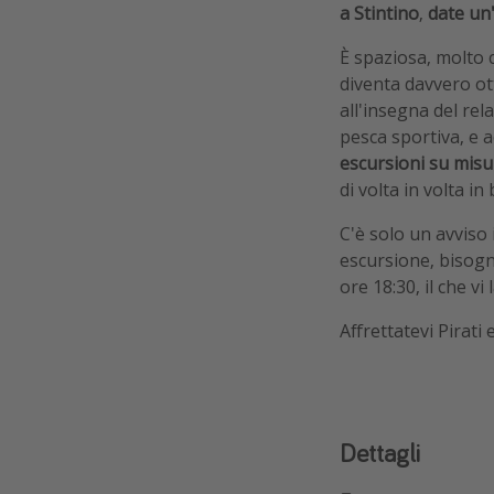
a Stintino
,
date un'
È spaziosa, molto c
diventa davvero ot
all'insegna del rel
pesca sportiva, e 
escursioni su misu
di volta in volta in
C'è solo un avviso
escursione, bisog
ore 18:30, il che v
Affrettatevi Pirati
Dettagli