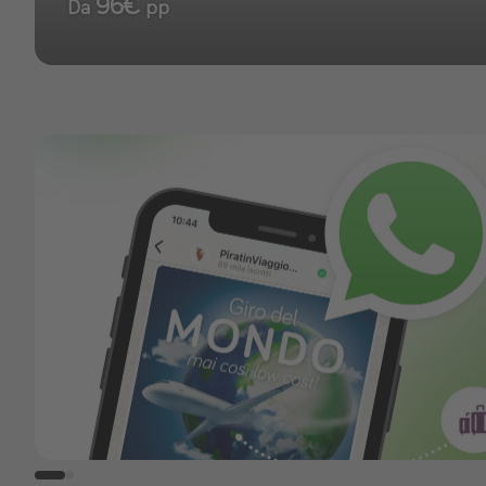
96€
Da
pp