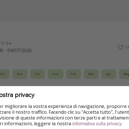
TO DA
S
eB
·
04/07/2026
Ott
Nov
Dic
Gen
Feb
Mar
Apr
Ma
ostra privacy
manti dell'insolito e del mistero: abbiamo trovato per voi un
 vostro weekend in un vero e proprio film d'avventura. Ci tr
per migliorare la vostra esperienza di navigazione, proporre
annes
. Benvenuti nella
Suite Indiana!
zare il nostro traffico. Facendo clic su "Accetta tutto", l'ute
isione di queste informazioni con terze parti e al trattament
lo per dormire, ma per vivere un'esperienza unica. Fin dal vo
iori informazioni, leggere la nostra
.
informativa sulla privacy
ta proprietà eccezionale, vi troverete in un perfetto scenari