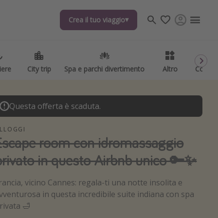
Crea il tuo viaggio
Crea il tuo viaggio
iere
iere
City trip
City trip
Spa e parchi divertimento
Spa e parchi divertimento
Altro
Altro
Codici
Codici
Questa offerta è scaduta.
LLOGGI
Escape room con idromassaggio
privato in questo Airbnb unico 🔑✨
rancia, vicino Cannes: regala-ti una notte insolita e
vventurosa in questa incredibile suite indiana con spa
rivata 🛁