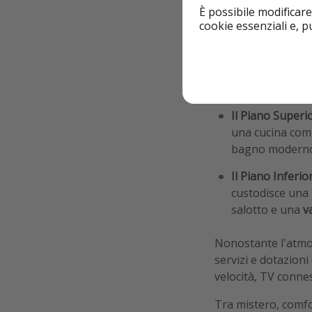
circondati da ogget
È possibile modificare
cookie essenziali e, 
Il vero colpo di sc
relax, dovrete infa
segreta 😱 Una vol
su due livelli pens
Il Piano Superi
una cucina com
bagno moderno 
Il Piano Inferio
custodisce una 
salotto e una
v
Nonostante l'atmos
servizi e dotazion
velocità, TV connes
Tra mistero, comfo