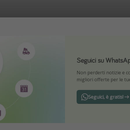
Seguici su WhatsA
Scarica la nostra 
Non perderti notizie e con
Sii il primo a conoscere l
migliori offerte per le t
Seguici, è gratis!