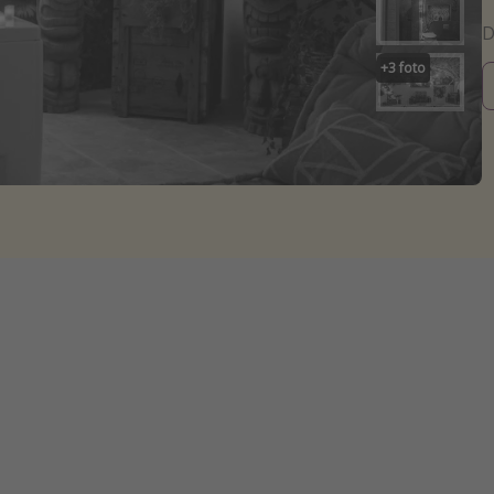
+
3
foto