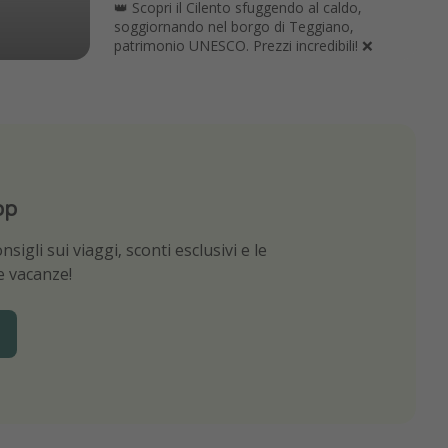
👑 Scopri il Cilento sfuggendo al caldo,
soggiornando nel borgo di Teggiano,
patrimonio UNESCO. Prezzi incredibili! ❌
pp
App
sigli sui viaggi, sconti esclusivi e le
e migliori offerte di viaggio
ue vacanze!