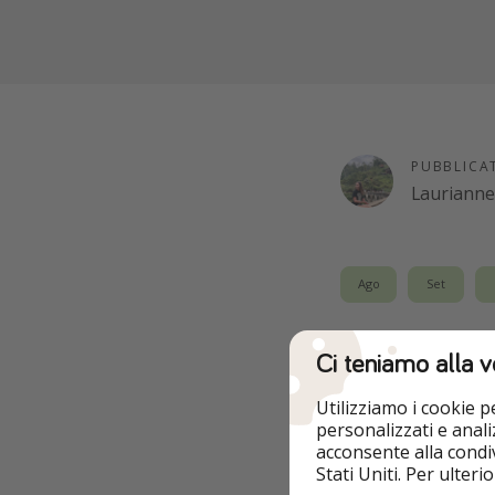
PUBBLICA
Lauriann
Ago
Set
Ci teniamo alla v
Attenzione Pirati a
che trasformerà il
Utilizziamo i cookie 
non lontano da C
personalizzati e analiz
acconsente alla condiv
Qui non si viene so
Stati Uniti. Per ulter
piano terra di ques