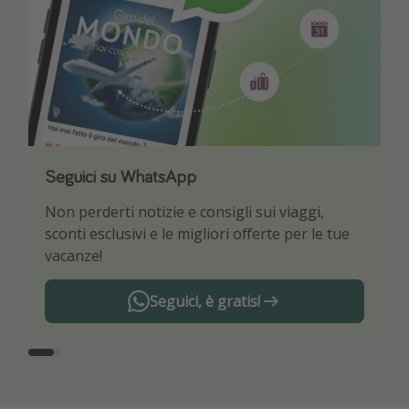
Seguici su WhatsApp
Scarica la nostra App
Non perderti notizie e consigli sui viaggi,
Sii il primo a conoscere le migliori offerte di
sconti esclusivi e le migliori offerte per le tue
viaggio
vacanze!
Seguici, è gratis!