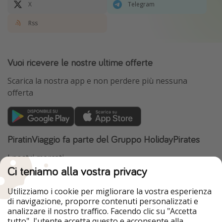
X
Telegram
Rss
Vuoi ricevere le nostre ultime offerte
Scarica la nostra app e non perdere più nessuna
offerta
PiratinViaggio fa parte del Gruppo HolidayPirates
I nostri mercati
Ci teniamo alla vostra privacy
HolidayPirates
VakantiePiraten
WakacyjniPiraci
VoyagesPirates
Utilizziamo i cookie per migliorare la vostra esperienza
Ferienpiraten
Urlaubspiraten
di navigazione, proporre contenuti personalizzati e
Urlaubspiraten
ViajerosPiratas
analizzare il nostro traffico. Facendo clic su "Accetta
TravelPirates
tutto", l'utente accetta questo e acconsente alla