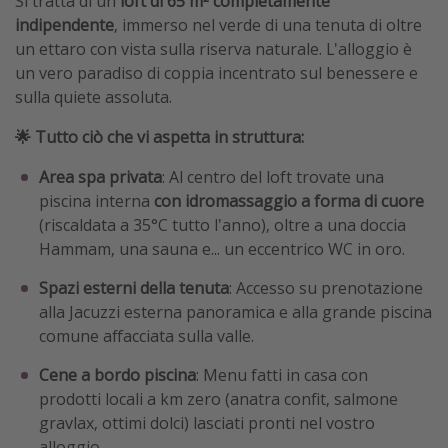
Si tratta di un
loft di 65 m² completamente
indipendente
, immerso nel verde di una tenuta di oltre
un ettaro con vista sulla riserva naturale. L'alloggio è
un vero paradiso di coppia incentrato sul benessere e
sulla quiete assoluta.
🌟 Tutto ciò che vi aspetta in struttura:
Area spa privata
: Al centro del loft trovate una
piscina interna
con idromassaggio a forma di cuore
(riscaldata a 35°C tutto l'anno), oltre a una doccia
Hammam, una sauna e... un eccentrico WC in oro.
Spazi esterni della tenuta
: Accesso su prenotazione
alla Jacuzzi esterna panoramica e alla grande piscina
comune affacciata sulla valle.
Cene a bordo piscina
: Menu fatti in casa con
prodotti locali a km zero (anatra confit, salmone
gravlax, ottimi dolci) lasciati pronti nel vostro
alloggio.