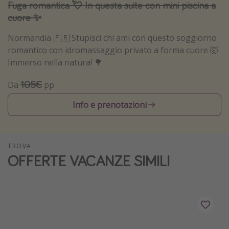
Fuga romantica 💘 In questa suite con mini piscina a
Vacanze con bambini
cuore ✨
Vacanze al mare
Normandia 🇫🇷 Stupisci chi ami con questo soggiorno
Viaggi per single
romantico con idromassaggio privato a forma cuore 🤯
Immerso nella natura! 🌳
Altri argomenti
105€
Da
pp
Travel magazine
Info e prenotazioni
Calendario di viaggio
Festività del 2026
Città più visitate
TROVA
OFFERTE VACANZE SIMILI