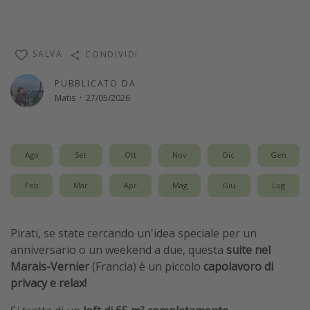
SALVA
CONDIVIDI
PUBBLICATO DA
Matis
·
27/05/2026
Ago
Set
Ott
Nov
Dic
Gen
Feb
Mar
Apr
Mag
Giu
Lug
Pirati, se state cercando un'idea speciale per un
anniversario o un weekend a due, questa
suite nel
Marais-Vernier
(Francia) è un piccolo
capolavoro di
privacy e relax!