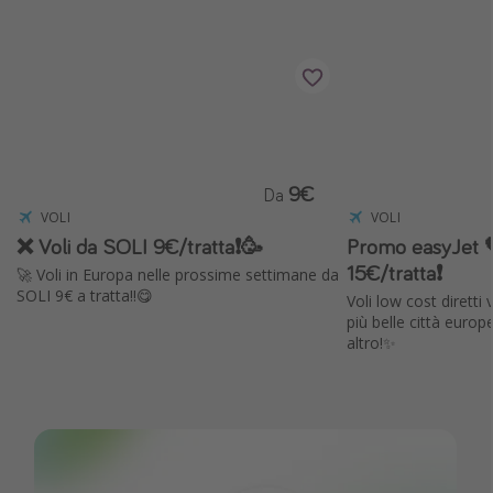
9€
Da
VOLI
VOLI
❌ Voli da SOLI 9€/tratta❗️🥳
Promo easyJet 
15€/tratta❗️
🚀 Voli in Europa nelle prossime settimane da
SOLI 9€ a tratta!!😋
Voli low cost diretti
più belle città europ
altro!✨