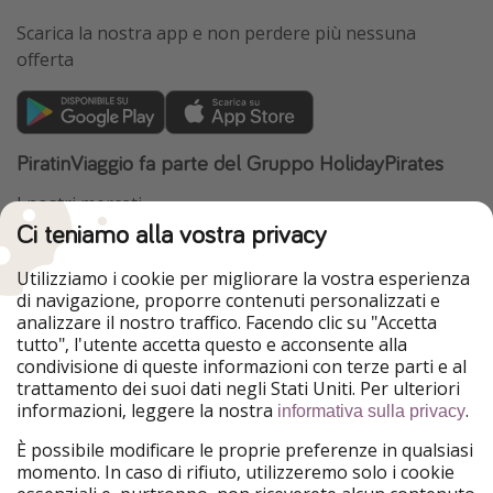
Scarica la nostra app e non perdere più nessuna
offerta
PiratinViaggio fa parte del Gruppo HolidayPirates
I nostri mercati
Ci teniamo alla vostra privacy
HolidayPirates
VakantiePiraten
WakacyjniPiraci
VoyagesPirates
Utilizziamo i cookie per migliorare la vostra esperienza
Ferienpiraten
Urlaubspiraten
di navigazione, proporre contenuti personalizzati e
Urlaubspiraten
ViajerosPiratas
analizzare il nostro traffico. Facendo clic su "Accetta
TravelPirates
tutto", l'utente accetta questo e acconsente alla
condivisione di queste informazioni con terze parti e al
Il nostro gruppo
trattamento dei suoi dati negli Stati Uniti. Per ulteriori
HolidayPirates Group
informazioni, leggere la nostra
.
informativa sulla privacy
Conoscici meglio
Informazioni legali
È possibile modificare le proprie preferenze in qualsiasi
momento. In caso di rifiuto, utilizzeremo solo i cookie
Chi siamo
Termini d' Uso