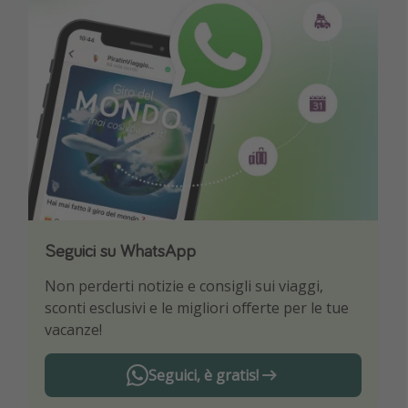
Seguici su WhatsApp
Scarica la nostra App
Non perderti notizie e consigli sui viaggi,
Sii il primo a conoscere le migliori offerte di
sconti esclusivi e le migliori offerte per le tue
viaggio
vacanze!
Seguici, è gratis!