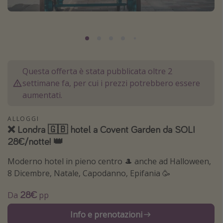
Grecia
Baleari
Egitto
Tunisia
Questa offerta è stata pubblicata oltre 2
Malta
settimane fa, per cui i prezzi potrebbero essere
Canarie
aumentati.
Capo Verde
ALLOGGI
❌ Londra 🇬🇧 hotel a Covent Garden da SOLI
Tipo di vacanza
28€/notte! 👑
Vacanze last minute
Moderno hotel in pieno centro 🎩 anche ad Halloween,
Vacanze all inclusive
8 Dicembre, Natale, Capodanno, Epifania 🥳
Vacanze estate 2026
28€
Da
pp
Vacanze di Pasqua 2026
Info e prenotazioni
Last minute capodanno