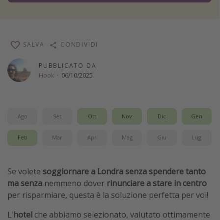
Vacanze con bambini
Vacanze al mare
Viaggi per single
SALVA
CONDIVIDI
PUBBLICATO DA
Altri argomenti
Hook
·
06/10/2025
Travel magazine
Calendario di viaggio
Ago
Set
Ott
Nov
Dic
Gen
Festività del 2026
Città più visitate
Feb
Mar
Apr
Mag
Giu
Lug
Se volete
soggiornare a Londra senza spendere tanto
ma senza
nemmeno dover
rinunciare a stare in centro
per risparmiare, questa è la soluzione perfetta per voi!
L'
hotel
che abbiamo selezionato, valutato ottimamente