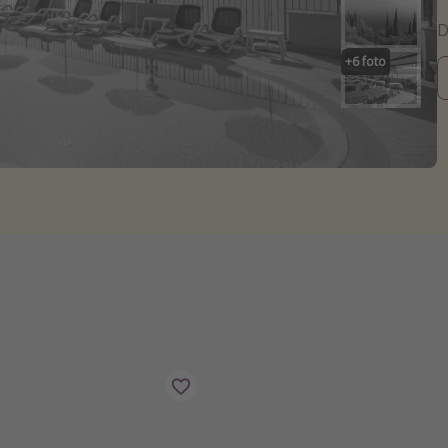
+
6
foto