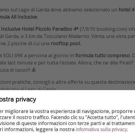
rtiamo sul Lago di Garda dove abbiamo selezionato un
hotel 4 
mula All Inclusive
.
l Inclusive Hotel Piccolo Paradiso 4*
(7,9/10 booking.com) si
 di Garda, a 3 km da Toscolano Maderno. Vanta una vista p
ne 2 piscine di cui una
rooftop pool.
a SOLI 69€ a persona al giorno in
formula tutto compreso
. 
ate last minute e per tutta l'estate. Allora, che ne dite Pirati
usa di lusso?! 🍝
ioni pratiche, consigli o altre offerte su questa destinazion
dedicata al Lago di Garda
.
ostra privacy
per migliorare la vostra esperienza di navigazione, proporre
zare il nostro traffico. Facendo clic su "Accetta tutto", l'ute
isione di queste informazioni con terze parti e al trattament
iori informazioni, leggere la nostra
.
informativa sulla privacy