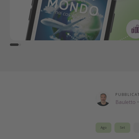
PUBBLICA
Bauletto
·
Ago
Set