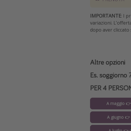
IMPORTANTE
: I 
variazioni. L'offer
dopo aver cliccato 
Altre opzioni
Es. soggiorno 7
PER 4 PERSO
A maggio 👉
A giugno 👉
A luglio 👉