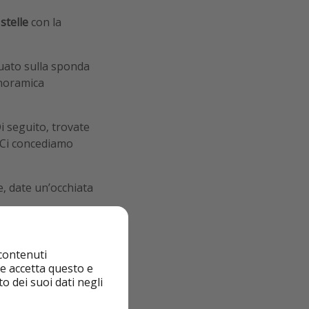
stelle
con la
tuato sulla sponda
anoramica
Di seguito, trovate
? Ci concediamo
e, date un’occhiata
 contenuti
nte accetta questo e
o dei suoi dati negli