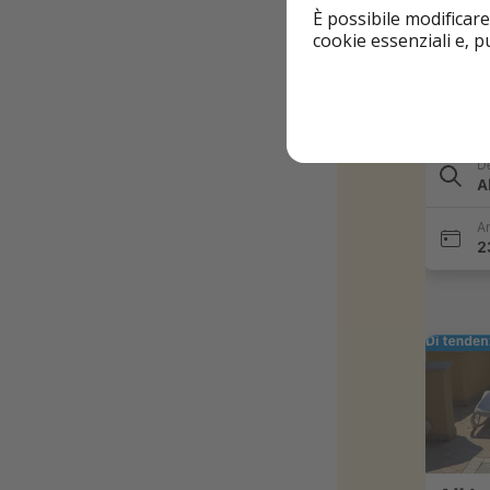
7 notti (4 ospiti)
È possibile modificare
cookie essenziali e, 
Quindi SOLO 69€
Info e pren