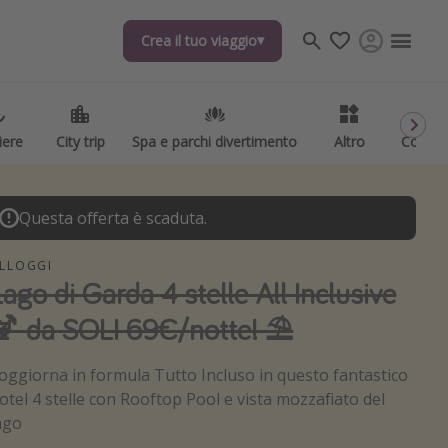
Crea il tuo viaggio
Crea il tuo viaggio
iere
iere
City trip
City trip
Spa e parchi divertimento
Spa e parchi divertimento
Altro
Altro
Codici
Codici
Questa offerta è scaduta.
LLOGGI
Lago di Garda 4 stelle All Inclusive
🍹 da SOLI 69€/notte! ⛱️
oggiorna in formula Tutto Incluso in questo fantastico
otel 4 stelle con Rooftop Pool e vista mozzafiato del
ago