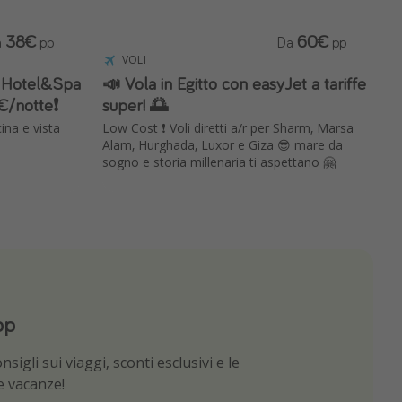
38€
60€
a
pp
Da
pp
VOLI
 Hotel&Spa
📣 Vola in Egitto con easyJet a tariffe
/notte❗️
super! 🌅
ina e vista
Low Cost ❗️ Voli diretti a/r per Sharm, Marsa
Alam, Hurghada, Luxor e Giza 😎 mare da
sogno e storia millenaria ti aspettano 🤗
pp
App
sigli sui viaggi, sconti esclusivi e le
e migliori offerte di viaggio
ue vacanze!