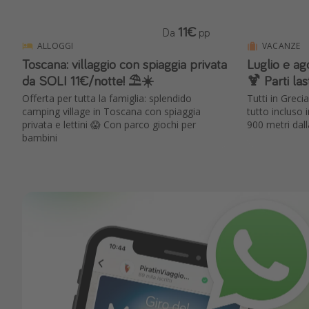
11€
Da
pp
ALLOGGI
VACANZE
Toscana: villaggio con spiaggia privata
Luglio e ag
da SOLI 11€/notte! ⛱️☀️
🍹 Parti la
Offerta per tutta la famiglia: splendido
Tutti in Greci
camping village in Toscana con spiaggia
tutto incluso
privata e lettini 😱 Con parco giochi per
900 metri dall
bambini