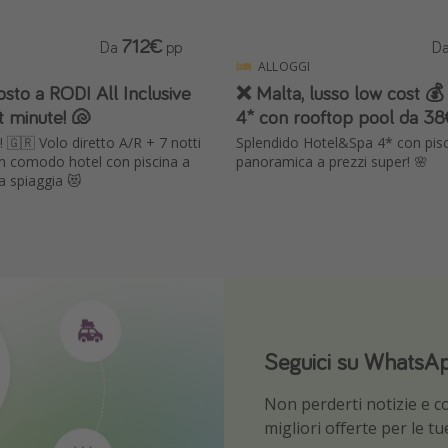
712€
Da
pp
D
ALLOGGI
osto a RODI All Inclusive
❌ Malta, lusso low cost 
st minute! 🐚
4* con rooftop pool da 38€
a! 🇬🇷 Volo diretto A/R + 7 notti
Splendido Hotel&Spa 4* con pisc
 in comodo hotel con piscina a
panoramica a prezzi super! 🌸
a spiaggia 😻
Seguici su WhatsA
Scarica la nostra 
Non perderti notizie e con
Sii il primo a conoscere l
migliori offerte per le t