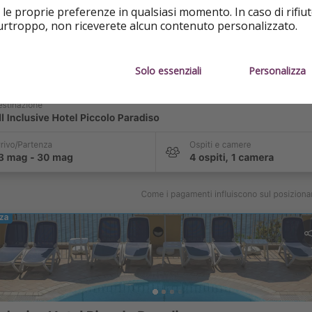
 a 488€/persona (1.981€/tot.)
 le proprie preferenze in qualsiasi momento. In caso di rifiut
purtroppo, non riceverete alcun contenuto personalizzato.
/persona a notte
otazioni
Solo essenziali
Personalizza